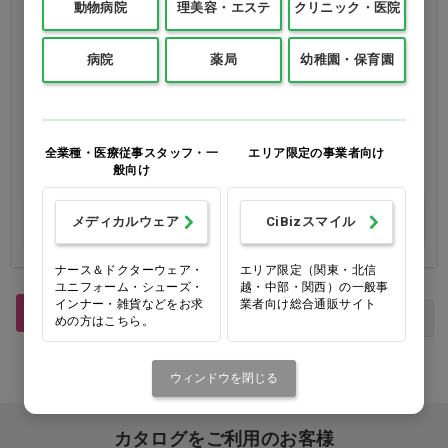
動物病院
理美容・エステ
クリニック・医院
病院
薬局
幼稚園・保育園
ファイバープレックス No.1
ファイバープレックス No.2
ボンドブースター
ボンドフィクサー
1本(500mL)
1パック(750g)
全業種・医療従事スタッフ・一
エリア限定の事業者向け
価格：ログイン後表示
価格：ログイン後表示
般向け
買い物カゴ
買い物カゴ
メディカルウェア
CiBizスマイル
ナース＆ドクターウェア・
エリア限定（関東・北信
ユニフォーム・シューズ・
越・中部・関西）の一般事
インナー・雑貨などをお求
業者向け総合通販サイト
1
最初
前へ
次へ
最後
めの方はこちら。
ウィンドウを閉じる
カタログをご利用のお客様