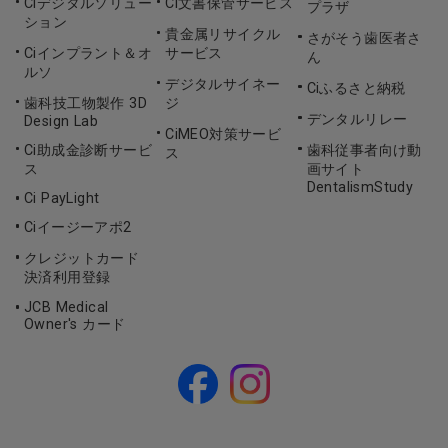
Ciデジタルソリュー
Ci文書保管サービス
プラザ
ション
貴金属リサイクル
さがそう歯医者さ
Ciインプラント＆オ
サービス
ん
ルソ
デジタルサイネー
Ciふるさと納税
歯科技工物製作 3D
ジ
デンタルリレー
Design Lab
CiMEO対策サービ
Ci助成金診断サービ
歯科従事者向け動
ス
ス
画サイト
DentalismStudy
Ci PayLight
Ciイージーアポ2
クレジットカード
決済利用登録
JCB Medical
Owner's カード