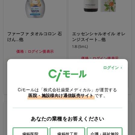
ファーファ タオルコロン 石
エッセンシャルオイル オレ
けん…他
ンジスイート…他
1本(5mL)
価格：ログイン後表示
価格：ログイン後表示
バリエーションを見
ログイン
る
バリエーションを見
る
Ciモールは「株式会社歯愛メディカル」が運営する
医院・施設様向け通信販売サイト
です。
あなたの業種をお答えください
歯科医院
歯科技工所
介護・福祉施設