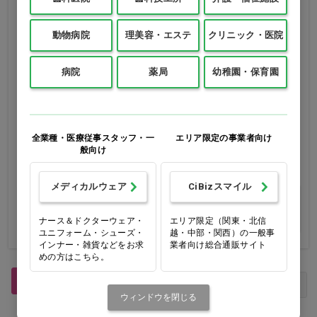
動物病院
理美容・エステ
クリニック・医院
病院
薬局
幼稚園・保育園
天然消臭アロマミスト 国産
ホルコン タオルスチーマー
ひのき…他
コロン ピュアホワイト…他
1本(150mL)
1本(1000mL)
全業種・医療従事スタッフ・一
エリア限定の事業者向け
般向け
価格：ログイン後表示
価格：ログイン後表示
メディカルウェア
CiBizスマイル
バリエーションを見
バリエーションを見
る
る
ナース＆ドクターウェア・
エリア限定（関東・北信
ユニフォーム・シューズ・
越・中部・関西）の一般事
インナー・雑貨などをお求
業者向け総合通販サイト
めの方はこちら。
1
最初
前へ
次へ
最後
ウィンドウを閉じる