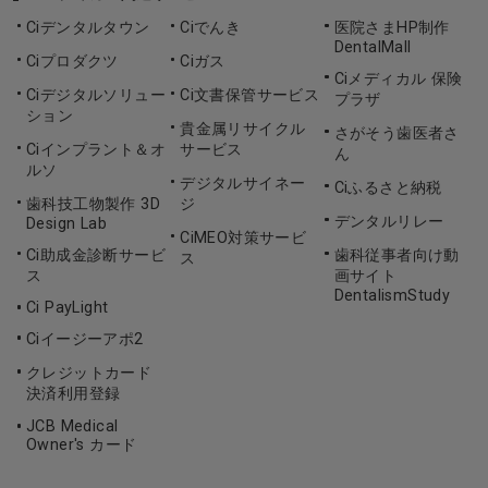
Ciデンタルタウン
Ciでんき
医院さまHP制作
DentalMall
Ciプロダクツ
Ciガス
Ciメディカル 保険
Ciデジタルソリュー
Ci文書保管サービス
プラザ
ション
貴金属リサイクル
さがそう歯医者さ
Ciインプラント＆オ
サービス
ん
ルソ
デジタルサイネー
Ciふるさと納税
歯科技工物製作 3D
ジ
デンタルリレー
Design Lab
CiMEO対策サービ
Ci助成金診断サービ
歯科従事者向け動
ス
ス
画サイト
DentalismStudy
Ci PayLight
Ciイージーアポ2
クレジットカード
決済利用登録
JCB Medical
Owner's カード