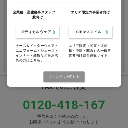
プ
全業種・医療従事スタッフ・一
エリア限定の事業者向け
お支払いについて
送料について
般向け
返品・交換につい
修理・保証につい
メディカルウェア
CiBizスマイル
て
て
ナース＆ドクターウェア・
エリア限定（関東・北信
ご利用ガイドを詳しく見
ユニフォーム・シューズ・
越・中部・関西）の一般事
よくあるご質問
る
インナー・雑貨などをお求
業者向け総合通販サイト
めの方はこちら。
ウィンドウを閉じる
FAXでのご注文
0120-418-167
番号をよくお確かめのうえ、
お間違いのないようお願いいたします