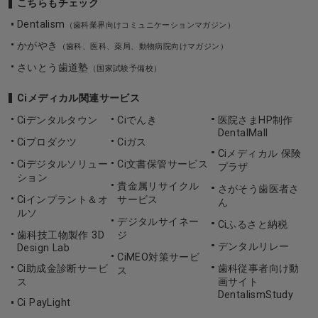
こちらもチェック
Dentalism
（歯科業界向けコミュニケーションマガジン）
かがやき
（歯科、医科、薬局、動物病院向けマガジン）
さいとう歯道塾
（国家試験予備校）
Ciメディカル関連サービス
Ciデンタルタウン
Ciでんき
医院さまHP制作
DentalMall
Ciプロダクツ
Ciガス
Ciメディカル 保険
Ciデジタルソリュー
Ci文書保管サービス
プラザ
ション
貴金属リサイクル
さがそう歯医者さ
Ciインプラント＆オ
サービス
ん
ルソ
デジタルサイネー
Ciふるさと納税
歯科技工物製作 3D
ジ
デンタルリレー
Design Lab
CiMEO対策サービ
Ci助成金診断サービ
歯科従事者向け動
ス
ス
画サイト
DentalismStudy
Ci PayLight