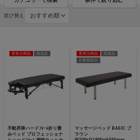
カテゴリーで検索
条件で絞り込む
並び替え
受発注商品
別送品
受発注商品
別送品
お客様組立
手動昇降ハードﾌｫｰﾑ折り畳
マッサージベッド BASIC ブ
みベッド プロフェッショナ
ラウン
W700×D1800×H550mm…