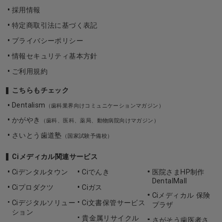
採用情報
特定商取引法に基づく表記
プライバシーポリシー
情報セキュリティ基本方針
ご利用規約
こちらもチェック
Dentalism
（歯科業界向けコミュニケーションマガジン）
かがやき
（歯科、医科、薬局、動物病院向けマガジン）
さいとう歯道塾
（国家試験予備校）
Ciメディカル関連サービス
Ciデンタルタウン
Ciでんき
医院さまHP制作
DentalMall
Ciプロダクツ
Ciガス
Ciメディカル 保険
Ciデジタルソリュー
Ci文書保管サービス
プラザ
ション
貴金属リサイクル
さがそう歯医者さ