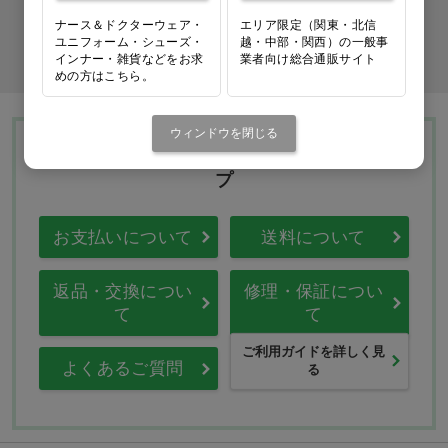
ナース＆ドクターウェア・
エリア限定（関東・北信
ユニフォーム・シューズ・
越・中部・関西）の一般事
商品コード入力でクイックオーダー
インナー・雑貨などをお求
業者向け総合通販サイト
めの方はこちら。
ウィンドウを閉じる
Ciモール ウェブ通販のご利用ガイド・ヘル
プ
お支払いについて
送料について
返品・交換につい
修理・保証につい
て
て
ご利用ガイドを詳しく見
よくあるご質問
る