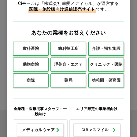
Ciモールは「株式会社歯愛メディカル」が運営する
医院・施設様向け通信販売サイト
です。
この商品のレビューを書く
あなたの業種をお答えください
カテゴリー
歯科医院
歯科技工所
介護・福祉施設
理美容
ヘアケア
トリートメント
動物病院
理美容・エステ
クリニック・医院
理美容
パーマ剤
パーマ用処理剤
病院
薬局
幼稚園・保育園
理美容
カラー剤
ヘアカラー用処理剤
全業種・医療従事スタッフ・一
エリア限定の事業者向け
般向け
カタログをご利用のお客様
メディカルウェア
CiBizスマイル
カタログ請求