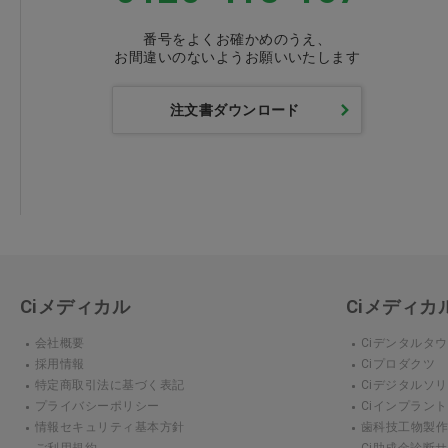
番号をよくお確かめのうえ、
お間違いのないようお願いいたします
注文書ダウンロード
Ciメディカル
Ciメディ
会社概要
Ciデンタルタ
採用情報
Ciプロダクツ
特定商取引法に基づく表記
Ciデジタルソ
プライバシーポリシー
Ciインプラン
情報セキュリティ基本方針
歯科技工物製作 3D
ご利用規約
Ci助成金診断