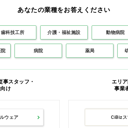
あなたの業種をお答えください
最初
前の30件
1
次の30件
最後
歯科技工所
介護・福祉施設
動物病院
医院
病院
薬局
カタログをご利用のお客様
従事スタッフ・
エリア
般向け
事業
カタログ請求
商品コード入力で
ルウェア
CiBiz