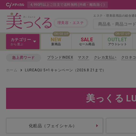
4,990円以上ご注文で送料無料(沖縄・離島除く)
エステ・理美容用品の総合通
理美容・エステ
08/03 UP
08/07 UP
NEW
SALE
OUTLET
カテゴリー
から選ぶ
新商品
セール商品
アウトレット
Ｖ３＆Ｌａｓｈ
ブランドINDEX
マスク
クレカ支払い
クロネ
急上昇ワード
Ｖ３＆Ｌａｓｈ
ホーム
LUREAQU 5+1キャンペーン（2026.8.21まで）
カットウィッグ
Ｖ３＆Ｌａｓｈ 
クロス
美っくる LU
カラー剤
パーマ剤
化粧品（フェイシャル）
ヘアケア