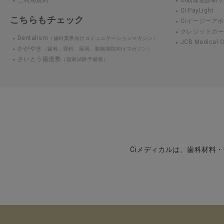
Ci PayLight
こちらもチェック
Ciイージーアポ
クレジットカ
Dentalism
（歯科業界向けコミュニケーションマガジン）
JCB Medical
かがやき
（歯科、医科、薬局、動物病院向けマガジン）
さいとう歯道塾
（国家試験予備校）
Ciメディカルは、歯科材料