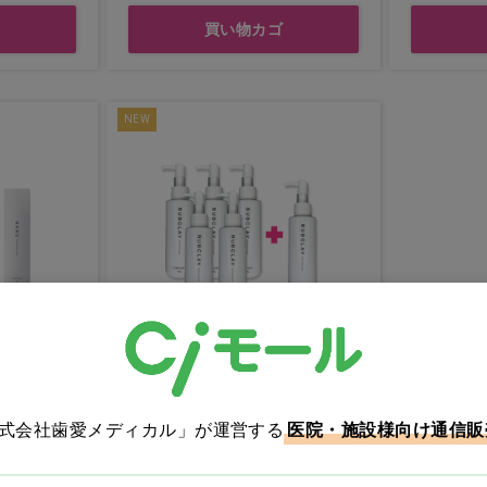
買い物カゴ
NEW
ン】ルリー
【5+1キャンペーン】ルリー
ングウォ
ク バブクレイクレンジング
後表示
価格：ログイン後表示
株式会社歯愛メディカル」が運営する
医院・施設様向け通信販
買い物カゴ