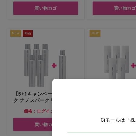
ウェア
買い物カゴ
買い物カゴ
接骨院・クリニック用品
NEW
動画
NEW
オーラルケア
タオル
コットン・ガーゼ・綿棒
グローブ・マスク
【5+1キャンペーン】ルリー
【5+1キャンペー
ク ナノスパークリングミス
衛生用品
ク ナノスパークリ
ト
ッシュ
価格：ログイン後表示
価格：ログイン
インテリア・家具
Ciモールは「
買い物カゴ
買い物カゴ
ヘルスケア・セルフケア