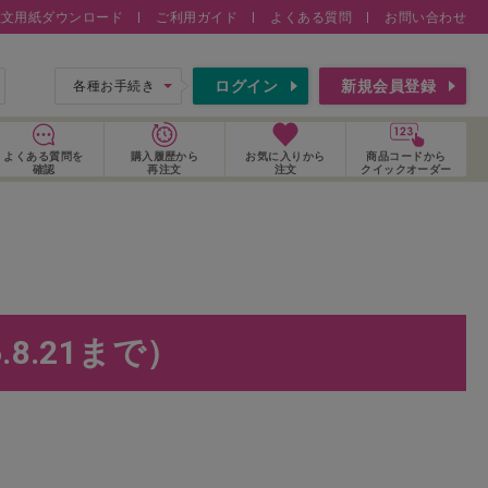
注文用紙ダウンロード
ご利用ガイド
よくある質問
お問い合わせ
索
ログイン
新規会員登録
各種お手続き
よくある質問
を
購入履歴
から
お気に入り
から
商品コードから
確認
再注文
注文
クイックオーダー
.8.21まで）