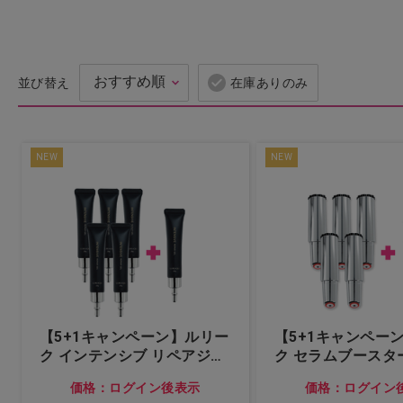
ドライヤー・アイロン・バリ
カン
並び替え
在庫ありのみ
理美容用品・小物
化粧品（フェイシャル）
NEW
NEW
化粧品（ボディ）
エステ機器
エステ用品・小物
アイラッシュ
【5+1キャンペーン】ルリー
【5+1キャンペー
ク インテンシブ リペアジェ
ク セラムブースタ
ル
ネイル
価格：ログイン後表示
価格：ログイン