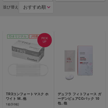
並び替え
Ciオリジナル
JIS適合品
PICK
UP
TR3コンフォートマスク ホ
デュフラ フィトフォース ガ
ワイト M…他
ーデンピュアCOパック 10
包…他
1箱(50枚)