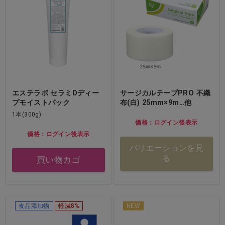
エステラボ セラミDディー
サージカルテープPRO 不織
プモイストパック
布(白) 25mm×9m…他
1本(300g)
価格：ログイン後表示
価格：ログイン後表示
バリエーションを見
る
買い物カゴ
食品添加物
軽減8%
NEW