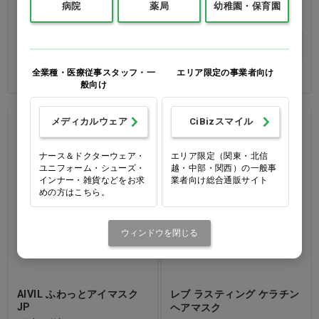
病院
薬局
幼稚園・保育園
価格：ログイン後表示
価格：ログイン後表示
買い物カゴ
買い物カゴ
全業種・医療従事スタッフ・一
エリア限定の事業者向け
般向け
メディカルウェア
CiBizスマイル
ナース＆ドクターウェア・
エリア限定（関東・北信
ユニフォーム・シューズ・
越・中部・関西）の一般事
インナー・雑貨などをお求
業者向け総合通販サイト
めの方はこちら。
ウィンドウを閉じる
AIVIL ふわっとアイマスク
レブ ラスティング ケラチン
JP
ヘアマスク