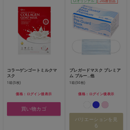
Ciオリジナル
JIS適合品
コラーゲンゴートミルクマ
プレガードマスク プレミア
スク
ム ブルー…他
1箱(5枚)
1箱(50枚)
価格：ログイン後表示
価格：ログイン後表示
買い物カゴ
バリエーションを見
る