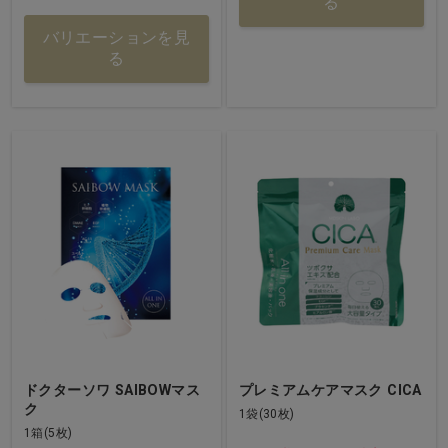
る
バリエーションを見
る
ドクターソワ SAIBOWマス
プレミアムケアマスク CICA
ク
1袋(30枚)
1箱(5枚)