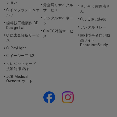
ション
貴金属リサイクル
さがそう歯医者さ
Ciインプラント＆オ
サービス
ん
ルソ
デジタルサイネー
Ciふるさと納税
歯科技工物製作 3D
ジ
デンタルリレー
Design Lab
CiMEO対策サービ
Ci助成金診断サービ
歯科従事者向け動
ス
ス
画サイト
DentalismStudy
Ci PayLight
Ciイージーアポ2
クレジットカード
決済利用登録
JCB Medical
Owner's カード