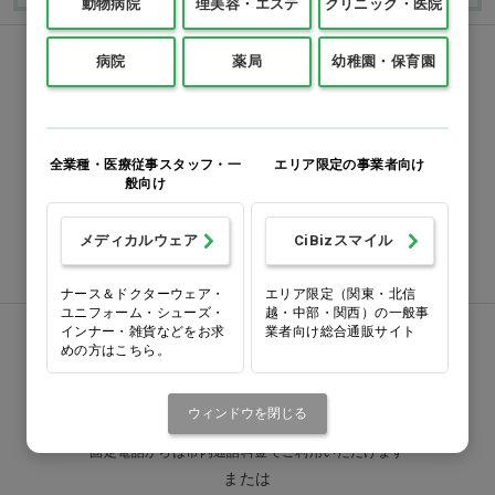
動物病院
理美容・エステ
クリニック・医院
病院
薬局
幼稚園・保育園
FAXでのご注文
0120-418-167
全業種・医療従事スタッフ・一
エリア限定の事業者向け
番号をよくお確かめのうえ、
般向け
お間違いのないようお願いいたします
メディカルウェア
CiBizスマイル
注文書ダウンロード
ナース＆ドクターウェア・
エリア限定（関東・北信
ユニフォーム・シューズ・
越・中部・関西）の一般事
インナー・雑貨などをお求
業者向け総合通販サイト
お電話でお問い合わせ
めの方はこちら。
0570-058000
ウィンドウを閉じる
固定電話からは市内通話料金でご利用いただけます
または