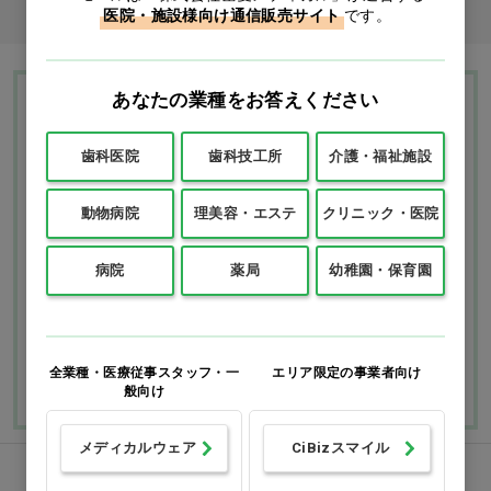
医院・施設様向け通信販売サイト
です。
あなたの業種をお答えください
Ciモール ウェブ通販のご利用ガイド・ヘル
プ
歯科医院
歯科技工所
介護・福祉施設
動物病院
理美容・エステ
クリニック・医院
お支払いについて
送料について
病院
薬局
幼稚園・保育園
返品・交換につい
修理・保証につい
て
て
ご利用ガイドを詳しく見
よくあるご質問
る
全業種・医療従事スタッフ・一
エリア限定の事業者向け
般向け
メディカルウェア
CiBizスマイル
FAXでのご注文