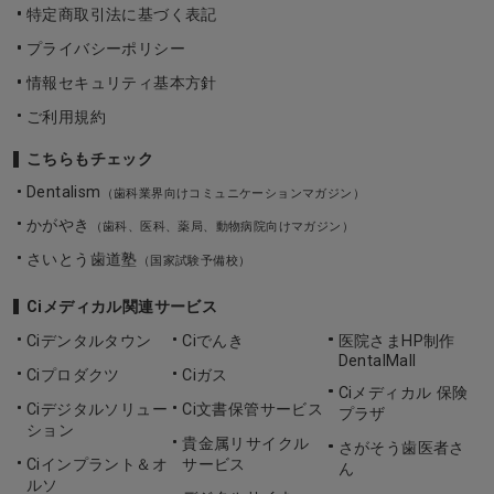
特定商取引法に基づく表記
プライバシーポリシー
情報セキュリティ基本方針
ご利用規約
こちらもチェック
Dentalism
（歯科業界向けコミュニケーションマガジン）
かがやき
（歯科、医科、薬局、動物病院向けマガジン）
さいとう歯道塾
（国家試験予備校）
Ciメディカル関連サービス
Ciデンタルタウン
Ciでんき
医院さまHP制作
DentalMall
Ciプロダクツ
Ciガス
Ciメディカル 保険
Ciデジタルソリュー
Ci文書保管サービス
プラザ
ション
貴金属リサイクル
さがそう歯医者さ
Ciインプラント＆オ
サービス
ん
ルソ