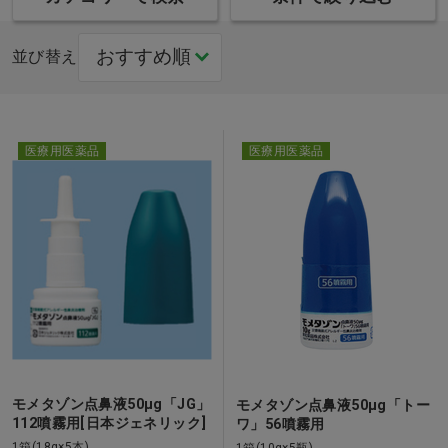
並び替え
医療用医薬品
医療用医薬品
モメタゾン点鼻液50μg「JG」
モメタゾン点鼻液50μg「トー
112噴霧用[日本ジェネリック]
ワ」56噴霧用
1箱(18g×5本)
1箱(10g×5瓶)