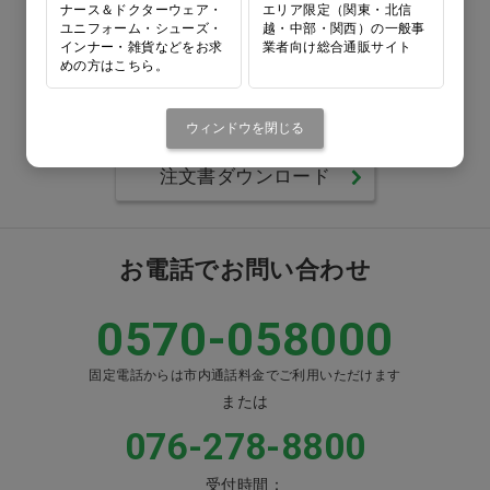
ナース＆ドクターウェア・
エリア限定（関東・北信
ユニフォーム・シューズ・
越・中部・関西）の一般事
0120-418-167
インナー・雑貨などをお求
業者向け総合通販サイト
めの方はこちら。
番号をよくお確かめのうえ、
お間違いのないようお願いいたします
ウィンドウを閉じる
注文書ダウンロード
お電話でお問い合わせ
0570-058000
固定電話からは市内通話料金でご利用いただけます
または
076-278-8800
受付時間：