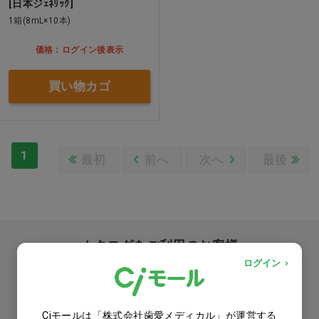
[日本ジｪﾈﾘｯｸ]
1箱(8mL×10本)
価格：ログイン後表示
買い物カゴ
1
最初
前へ
次へ
最後
カタログをご利用のお客様
ログイン
カタログ請求
商品コード入力でクイックオーダー
Ciモールは「株式会社歯愛メディカル」が運営する