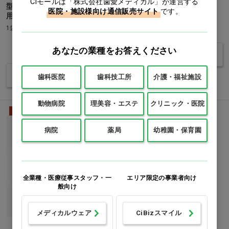
Ciモールは「株式会社歯愛メディカル」が運営する
型からだふきシート 香り付 犬
専用替刃…他
医院・施設様向け通信販売サイト
です。
用…他
1袋(10枚)
価格：ログイン後表示
あなたの業種をお答えください
価格：ログイン後表示
バリエーションを見る
バリエーションを見る
歯科医院
歯科技工所
介護・福祉施設
動物病院
理美容・エステ
クリニック・医院
動物用
病院
薬局
幼稚園・保育園
全業種・医療従事スタッフ・一
エリア限定の事業者向け
般向け
メディカルウェア
CiBizスマイル