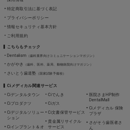
特定商取引法に基づく表記
プライバシーポリシー
情報セキュリティ基本方針
ご利用規約
こちらもチェック
Dentalism
（歯科業界向けコミュニケーションマガジン）
かがやき
（歯科、医科、薬局、動物病院向けマガジン）
さいとう歯道塾
（国家試験予備校）
Ciメディカル関連サービス
Ciデンタルタウン
Ciでんき
医院さまHP制作
DentalMall
Ciプロダクツ
Ciガス
Ciメディカル 保険
Ciデジタルソリュー
Ci文書保管サービス
プラザ
ション
貴金属リサイクル
さがそう歯医者さ
Ciインプラント＆オ
サービス
ん