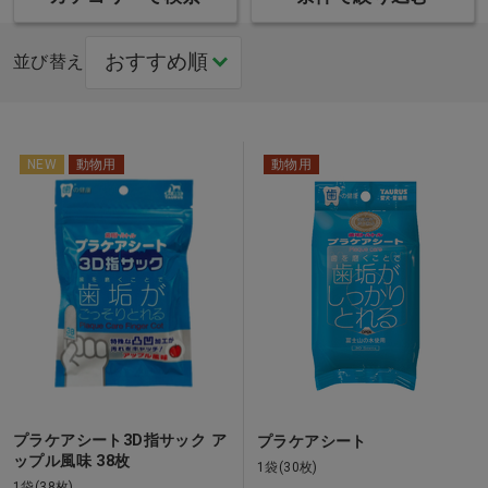
並び替え
NEW
動物用
動物用
プラケアシート3D指サック ア
プラケアシート
ップル風味 38枚
1袋(30枚)
1袋(38枚)