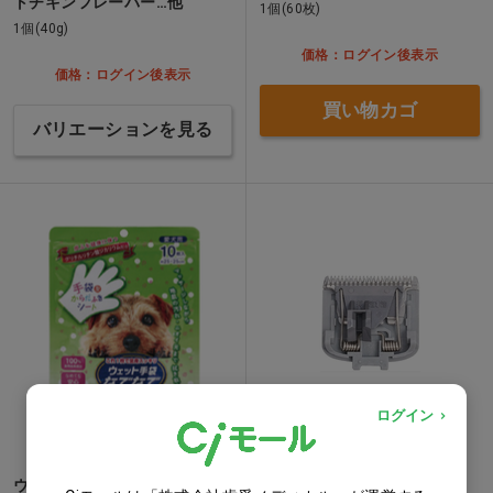
トチキンフレーバー…他
1個(60枚)
1個(40g)
価格：ログイン後表示
価格：ログイン後表示
買い物カゴ
バリエーションを見る
ログイン
ウェット手袋なでなで 手袋
ペット用バリカン ER803PP