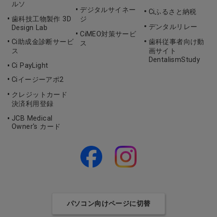
ルソ
デジタルサイネー
Ciふるさと納税
歯科技工物製作 3D
ジ
デンタルリレー
Design Lab
CiMEO対策サービ
Ci助成金診断サービ
歯科従事者向け動
ス
ス
画サイト
DentalismStudy
Ci PayLight
Ciイージーアポ2
クレジットカード
決済利用登録
JCB Medical
Owner's カード
パソコン向けページに切替