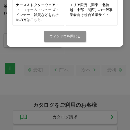
ナース＆ドクターウェア・
エリア限定（関東・北信
英国製 ノミ取りグシ ﾐﾆ…他
ユニフォーム・シューズ・
越・中部・関西）の一般事
1本
インナー・雑貨などをお求
業者向け総合通販サイト
めの方はこちら。
価格：ログイン後表示
ウィンドウを閉じる
バリエーションを見る
1
最初
前へ
次へ
最後
カタログをご利用のお客様
カタログ請求