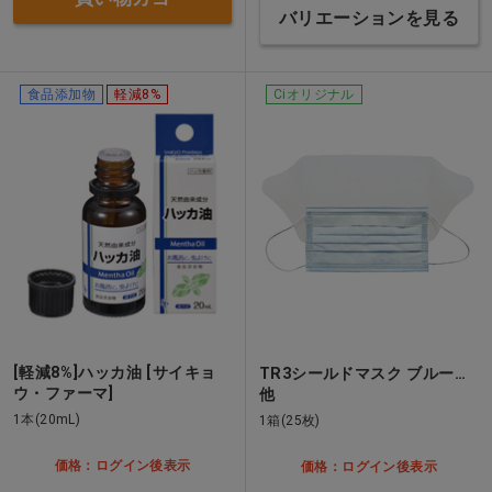
バリエーションを見る
食品添加物
軽減8%
Ciオリジナル
[軽減8%]ハッカ油 [サイキョ
TR3シールドマスク ブルー…
ウ・ファーマ]
他
1本(20mL)
1箱(25枚)
価格：ログイン後表示
価格：ログイン後表示