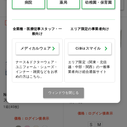
病院
薬局
幼稚園・保育園
バリエーションを見る
JIS適合品
全業種・医療従事スタッフ・一
エリア限定の事業者向け
般向け
メディカルウェア
CiBizスマイル
ナース＆ドクターウェア・
エリア限定（関東・北信
ユニフォーム・シューズ・
越・中部・関西）の一般事
インナー・雑貨などをお求
業者向け総合通販サイト
めの方はこちら。
ウィンドウを閉じる
No.2875 立体型サージカルマ
3Dサージカルマスク M…他
スク ホワイト…他
1箱(60枚)
1箱(40枚)
価格：ログイン後表示
価格：ログイン後表示
S
M