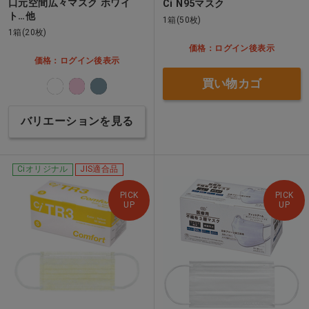
口元空間広々マスク ホワイ
Ci N95マスク
ト…他
1箱(50枚)
1箱(20枚)
価格：ログイン後表示
価格：ログイン後表示
買い物カゴ
バリエーションを見る
Ciオリジナル
JIS適合品
PICK
PICK
UP
UP