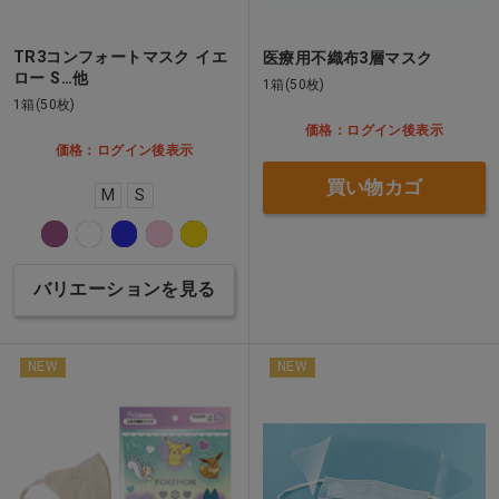
TR3コンフォートマスク イエ
医療用不織布3層マスク
ロー S…他
1箱(50枚)
1箱(50枚)
価格：ログイン後表示
価格：ログイン後表示
買い物カゴ
M
S
バリエーションを見る
NEW
NEW