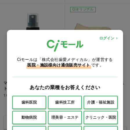
Ciオリジナル
ログイン
Ciモールは「株式会社歯愛メディカル」が運営する
医院・施設様向け通信販売サイト
です。
マスクスプレー [生活の木] シ
スリムフェイスマスク ラテベ
あなたの業種をお答えください
トラスミント…他
ージュ…他
1本(50mL)
1袋(10枚)
歯科医院
歯科技工所
介護・福祉施設
価格：ログイン後表示
価格：ログイン後表示
動物病院
理美容・エステ
クリニック・医院
バリエーションを見る