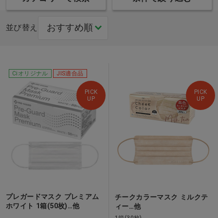
並び替え
Ciオリジナル
JIS適合品
PICK
PICK
UP
UP
プレガードマスク プレミアム
チークカラーマスク ミルクテ
ホワイト 1箱(50枚)…他
ィー…他
1箱(30枚)