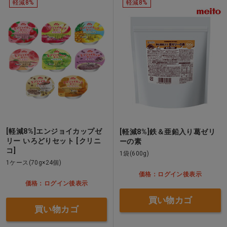
軽減8%
軽減8%
[軽減8%]エンジョイカップゼ
[軽減8%]鉄＆亜鉛入り葛ゼリ
リー いろどりセット [クリニ
ーの素
コ]
1袋(600g)
1ケース(70g×24個)
価格：ログイン後表示
価格：ログイン後表示
買い物カゴ
買い物カゴ