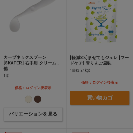
カーブネックスプーン
[軽減8%]まぜてもジュレ [フー
[SKATER] 右手用 クリーム…
ドケア] 青りんご風味
他
1袋(2.24kg)
1本
価格：ログイン後表示
価格：ログイン後表示
買い物カゴ
バリエーションを見る