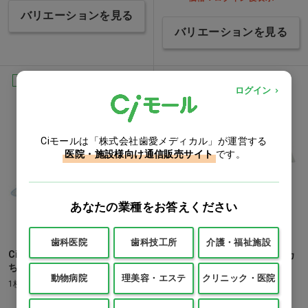
バリエーションを見る
バリエーションを見る
Ciオリジナル
軽減8%
ログイン
Ciモールは「株式会社歯愛メディカル」が運営する
医院・施設様向け通信販売サイト
です。
あなたの業種をお答えください
歯科医院
歯科技工所
介護・福祉施設
Ci 食事用エプロン(日本製) い
[軽減8%]スティックゼリー カ
ちご柄 ブルー…他
ロリータイプ コーヒー風味…
動物病院
理美容・エステ
クリニック・医院
他
1枚