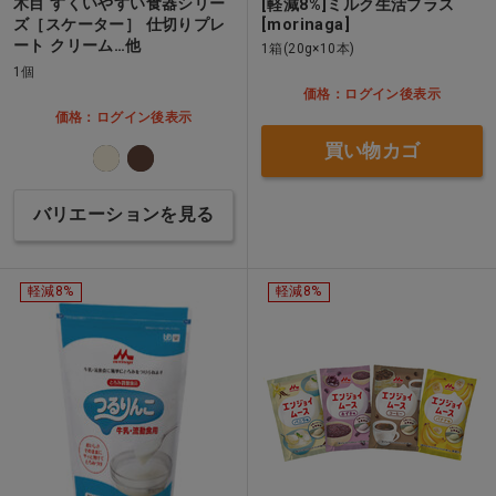
木目 すくいやすい食器シリー
[軽減8%]ミルク生活プラス
ズ［スケーター］ 仕切りプレ
[morinaga]
ート クリーム…他
1箱(20g×10本)
1個
価格：ログイン後表示
価格：ログイン後表示
買い物カゴ
バリエーションを見る
軽減8%
軽減8%