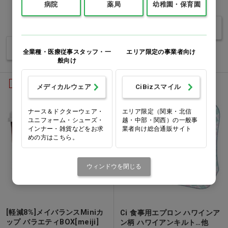
価格：ログイン後表示
価格：ログイン後表示
病院
薬局
幼稚園・保育園
バリエーションを見る
バリエーションを見る
全業種・医療従事スタッフ・一
エリア限定の事業者向け
般向け
軽減8%
Ciオリジナル
メディカルウェア
CiBizスマイル
ナース＆ドクターウェア・
エリア限定（関東・北信
ユニフォーム・シューズ・
越・中部・関西）の一般事
インナー・雑貨などをお求
業者向け総合通販サイト
めの方はこちら。
ウィンドウを閉じる
[軽減8%]メイバランスMiniカ
Ci 食事用エプロン ハワインア
ップ バラエティBOX[meiji]
ン柄 ハワイアンキルト…他