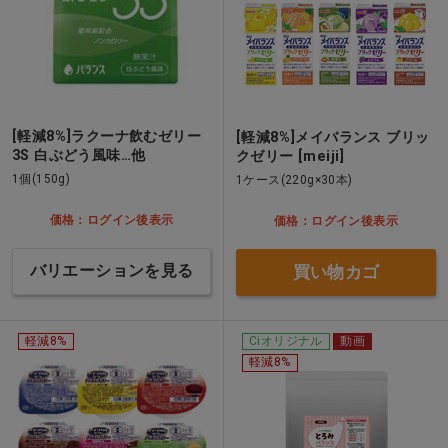
[軽減8%]ラクーナ飲むゼリー
[軽減8%]メイバランス ブリッ
3S 白ぶどう風味…他
クゼリー [meiji]
1個(150g)
1ケース(220g×30本)
価格：ログイン後表示
価格：ログイン後表示
バリエーションを見る
買い物カゴ
軽減8%
Ciオリジナル
動画
軽減8%