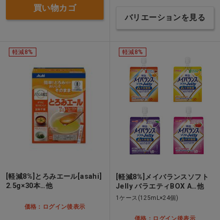
買い物カゴ
バリエーションを見る
軽減8%
軽減8%
[軽減8%]とろみエール[asahi]
[軽減8%]メイバランスソフト
2.5g×30本…他
Jelly バラエティBOX A…他
1ケース(125mL×24個)
価格：ログイン後表示
価格：ログイン後表示