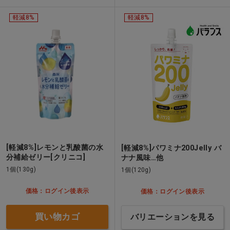
軽減8%
軽減8%
[軽減8%]レモンと乳酸菌の水
[軽減8%]パワミナ200Jelly バ
分補給ゼリー[クリニコ]
ナナ風味…他
1個(130g)
1個(120g)
価格：ログイン後表示
価格：ログイン後表示
買い物カゴ
バリエーションを見る