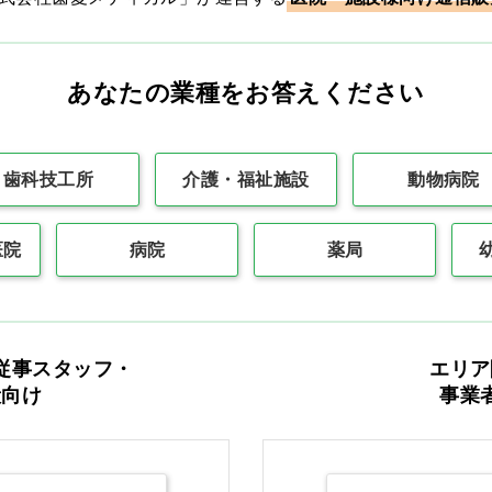
あなたの業種をお答えください
最初
前の100件
1
次の10
歯科技工所
介護・福祉施設
動物病院
医院
病院
薬局
カタログをご利用のお客様
従事スタッフ・
エリア
般向け
事業
カタログ請求
商品コード入力でク