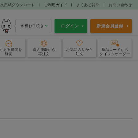
注文用紙ダウンロード
ご利用ガイド
よくある質問
お問い合わせ
ログイン
新規会員登録
各種お手続き
くある質問
を
購入履歴
から
お気に入り
から
商品コードから
確認
再注文
注文
クイックオーダー
エプロン
ガウン