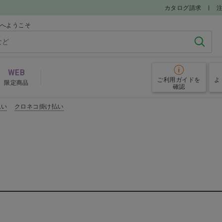
カタログ請求
ルへようこそ
検索
WEB
ご利用ガイド
を
よ
限定商品
確認
払い
クロネコ掛け払い
グローブ
予防
その他院内備品
めアイテム