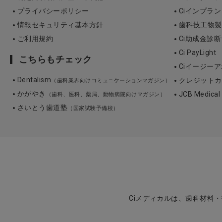
プライバシーポリシー
Ciインプラ
情報セキュリティ基本方針
歯科技工物製作 3
ご利用規約
Ci助成金診
Ci PayLight
こちらもチェック
Ciイージーア
Dentalism
クレジットカ
（歯科業界向けコミュニケーションマガジン）
かがやき
JCB Medica
（歯科、医科、薬局、動物病院向けマガジン）
さいとう歯道塾
（国家試験予備校）
Ciメディカルは、歯科材料