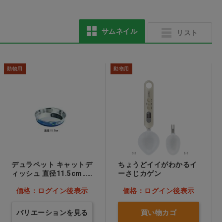
サムネイル
リスト
医療用不織布3層マスク
TR3コンフォートマス
ク ピンク M
動物用
動物用
価格：ログイン後表示
価格：ログイン後表示
デュラペット キャットデ
ちょうどイイがわかるイ
ィッシュ 直径11.5cm…
ーさじカゲン
他
価格：ログイン後表示
価格：ログイン後表示
バリエーションを見る
買い物カゴ