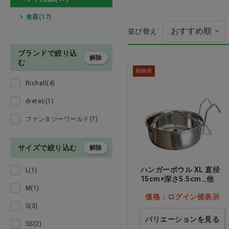
検査
食器(17)
並び替え
処置
ブランドで絞り込
TR3コンフォート
解除
プレゼント用品
む
ク ホワイト S
動物用
Richell(4)
価格：ログイン後
オーラルケア用品
dretec(1)
介護用品
ファンタジーワールド(7)
医薬品
サイズで絞り込む
解除
ウェア
ハンガーボウル XL 直径
L(1)
15cm×深さ5.5cm…他
M(1)
美容・ヘルスケア
価格：ログイン後表示
S(3)
家具 備品
バリエーションを見る
SS(2)