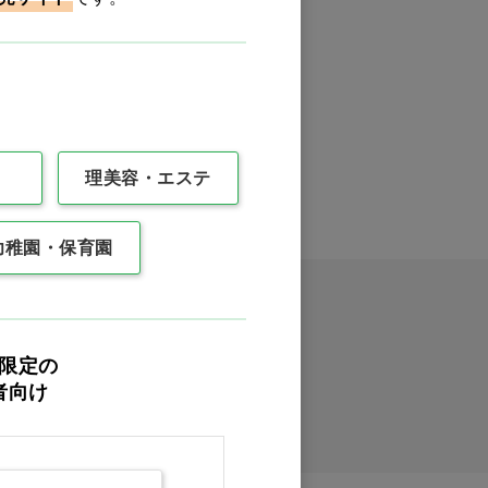
0件
最後
理美容・エステ
幼稚園・保育園
限定の
者向け
イックオーダー