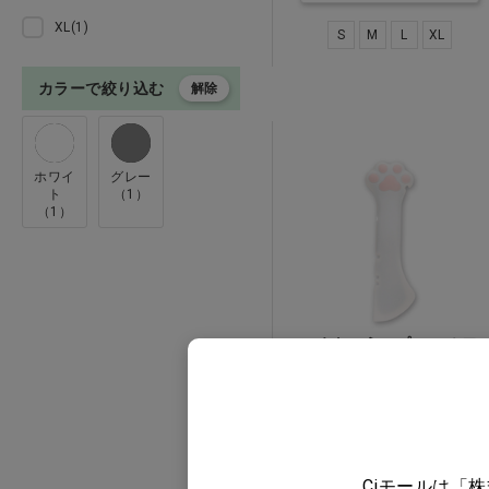
XL(1)
事務用品 診察券
S
M
L
XL
ペット用品
カラーで絞り込む
解除
本 ＣＤ
ホワイ
グレー
ト
（1）
専門診療科
（1）
クリアランス
訳あり
にくきゅうスプーン ホワ
イト…他
訪問看護
価格：ログイン後表示
バリエーションを見る
Ciモールは「