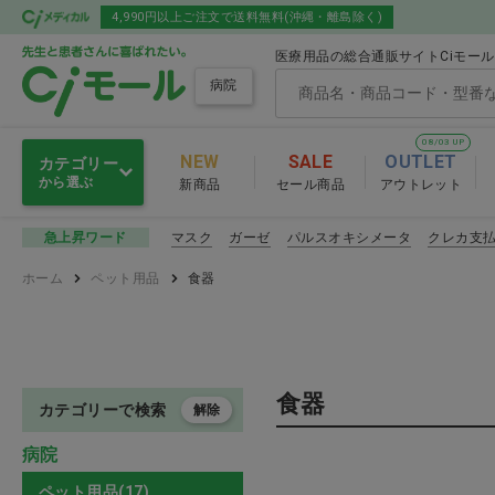
4,990円以上ご注文で送料無料(沖縄・離島除く)
医療用品の総合通販サイトCiモー
病院
08/03 UP
NEW
SALE
OUTLET
カテゴリー
から選ぶ
新商品
セール商品
アウトレット
感染予防
マスク
ガーゼ
パルスオキシメータ
クレカ支
急上昇ワード
感染予防
ホーム
ペット用品
食器
滅菌・消毒・洗浄
マスク
衛生材料
その他感染
食器
注射・輸液・カテーテル
カテゴリーで検索
解除
感染予防 おすす
病院
診察
ペット用品(17)