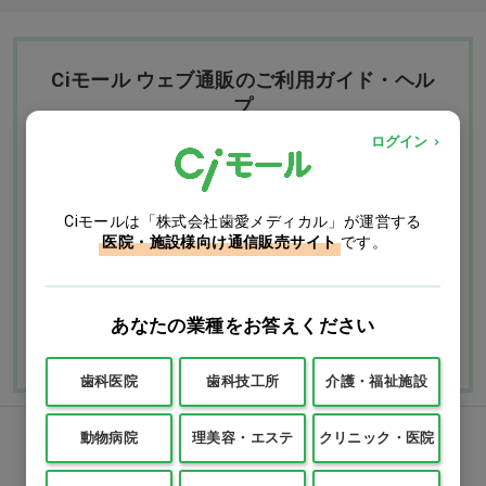
Ciモール ウェブ通販のご利用ガイド・ヘル
プ
ログイン
お支払いについて
送料について
Ciモールは「株式会社歯愛メディカル」が運営する
返品・交換につい
修理・保証につい
医院・施設様向け通信販売サイト
です。
て
て
ご利用ガイドを詳しく見
あなたの業種をお答えください
よくあるご質問
る
歯科医院
歯科技工所
介護・福祉施設
動物病院
理美容・エステ
クリニック・医院
FAXでのご注文