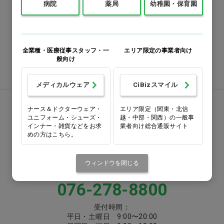
病院
薬局
幼稚園・保育園
0120-418-167
番号をよくお確かめのうえ、
お間違いのないようお願いいたします
全業種・医療従事スタッフ・一
エリア限定の事業者向け
般向け
注文書ダウンロード
メディカルウェア
CiBizスマイル
お電話でお問い合わせ
ナース＆ドクターウェア・
エリア限定（関東・北信
ユニフォーム・シューズ・
越・中部・関西）の一般事
インナー・雑貨などをお求
業者向け総合通販サイト
0570-058000
めの方はこちら。
固定電話からは市内通話料金でご利用いただけます
ウィンドウを閉じる
または
076-278-8800
受付時間：
平日・土曜日 9:00〜20:00