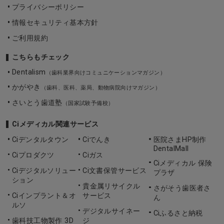
プライバシーポリシー
情報セキュリティ基本方針
ご利用規約
こちらもチェック
Dentalism
（歯科業界向けコミュニケーションマガジン）
かがやき
（歯科、医科、薬局、動物病院向けマガジン）
さいとう歯道塾
（国家試験予備校）
Ciメディカル関連サービス
Ciデンタルタウン
Ciでんき
医院さまHP制作
DentalMall
Ciプロダクツ
Ciガス
Ciメディカル 保険
Ciデジタルソリュー
Ci文書保管サービス
プラザ
ション
貴金属リサイクル
さがそう歯医者さ
Ciインプラント＆オ
サービス
ん
ルソ
デジタルサイネー
Ciふるさと納税
歯科技工物製作 3D
ジ