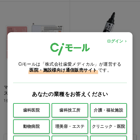
ログイン
Ciモールは「株式会社歯愛メディカル」が運営する
医院・施設様向け通信販売サイト
です。
マイナンバーWブロックケー
ボードマスター [PILOT] 中
ス ピンク…他
あなたの業種をお答えください
字・丸芯 ブラック…他
1個
1本
歯科医院
歯科技工所
介護・福祉施設
価格：ログイン後表示
価格：ログイン後表示
動物病院
理美容・エステ
クリニック・医院