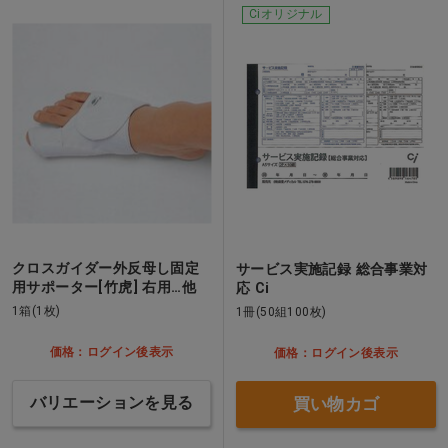
Ciオリジナル
クロスガイダー外反母し固定
サービス実施記録 総合事業対
用サポーター[竹虎] 右用…他
応 Ci
1箱(1枚)
1冊(50組100枚)
価格：ログイン後表示
価格：ログイン後表示
バリエーションを見る
買い物カゴ