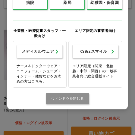
バリエーションを見る
バリエーションを見る
病院
薬局
幼稚園・保育園
全業種・医療従事スタッフ・一
エリア限定の事業者向け
般向け
メディカルウェア
CiBizスマイル
ナース＆ドクターウェア・
エリア限定（関東・北信
ユニフォーム・シューズ・
越・中部・関西）の一般事
インナー・雑貨などをお求
業者向け総合通販サイト
めの方はこちら。
お薬手帳カバー [金鵄製作所]
ヨンブンカッツ ブラック
ウィンドウを閉じる
SCOV
1個
1袋(50枚入)
価格：ログイン後表示
価格：ログイン後表示
買い物カゴ