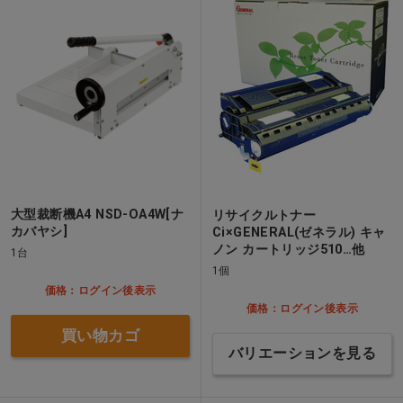
大型裁断機A4 NSD-OA4W[ナ
リサイクルトナー
カバヤシ]
Ci×GENERAL(ゼネラル) キャ
ノン カートリッジ510…他
1台
1個
価格：ログイン後表示
価格：ログイン後表示
買い物カゴ
バリエーションを見る