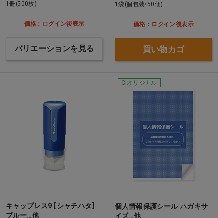
1冊(500枚)
1袋(個包装/50個)
価格：ログイン後表示
価格：ログイン後表示
バリエーションを見る
買い物カゴ
Ciオリジナル
キャップレス9 [シャチハタ]
個人情報保護シール ハガキサ
ブルー…他
イズ…他