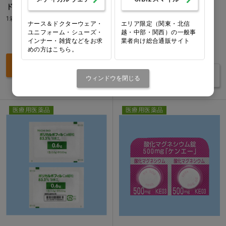
ドンペリドン錠10mg｢サワイ｣
モサプリドクエン酸塩錠
「TCK」 5mg…他
1箱(100錠)
ナース＆ドクターウェア・
エリア限定（関東・北信
1箱(100錠)
ユニフォーム・シューズ・
越・中部・関西）の一般事
価格：ログイン後表示
インナー・雑貨などをお求
業者向け総合通販サイト
めの方はこちら。
価格：ログイン後表示
買い物カゴ
バリエーションを見る
ウィンドウを閉じる
医療用医薬品
医療用医薬品