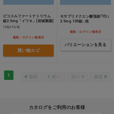
ピコスルファートナトリウム
モサプリドクエン酸塩錠｢YD｣
錠2.5mg「イワキ」[岩城製薬]
2.5mg 100錠…他
10錠×10/箱
価格：ログイン後表示
価格：ログイン後表示
バリエーションを見る
買い物カゴ
1
最初
前へ
次へ
最後
カタログをご利用のお客様