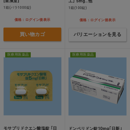
[皇漢堂]
工｣ 5mg…他
1箱(バラ1000錠)
1箱(100錠)
価格：ログイン後表示
価格：ログイン後表示
買い物カゴ
バリエーションを見る
医療用医薬品
医療用医薬品
モサプリドクエン酸塩錠 ｢日
ドンペリドン錠10mg｢日新｣