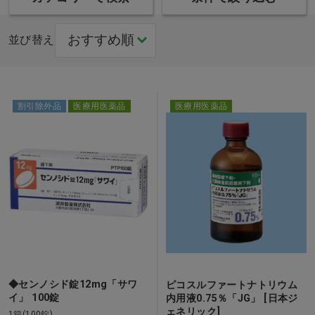
並び替え
割引除外品
医療用医薬品
医療用医薬品
◆センノシド錠12mg「サワ
ピコスルファートナトリウム
イ」 100錠
内用液0.75％「JG」 [日本ジ
ェネリック]
1箱(100錠)