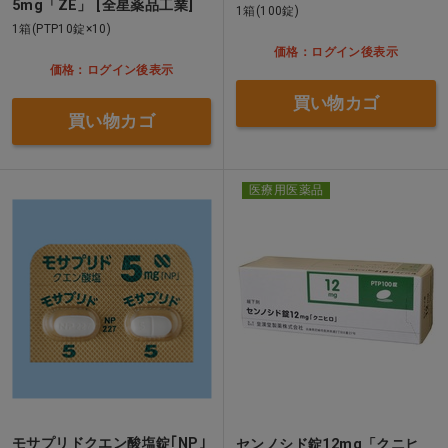
5mg「ZE」 [全星薬品工業]
1箱(100錠)
1箱(PTP10錠×10)
価格：ログイン後表示
価格：ログイン後表示
買い物カゴ
買い物カゴ
医療用医薬品
モサプリドクエン酸塩錠｢NP｣
センノシド錠12mg「クニヒ