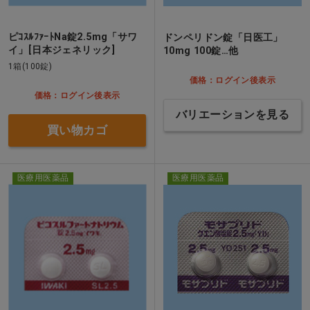
ピｺｽﾙﾌｧｰﾄNa錠2.5mg「サワ
ドンペリドン錠「日医工」
イ」[日本ジェネリック]
10mg 100錠…他
1箱(100錠)
価格：ログイン後表示
価格：ログイン後表示
バリエーションを見る
買い物カゴ
医療用医薬品
医療用医薬品