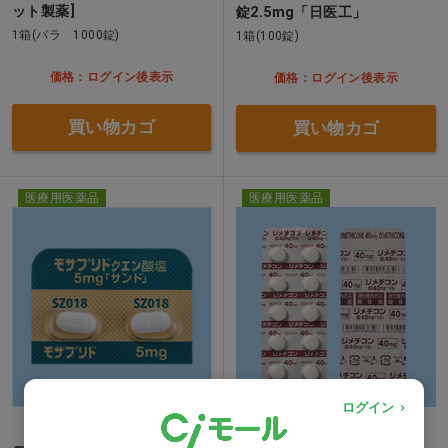
ット製薬]
錠2.5mg「日医工」
1箱(バラ 1000錠)
1箱(100錠)
価格：ログイン後表示
価格：ログイン後表示
買い物カゴ
買い物カゴ
医療用医薬品
医療用医薬品
ログイン