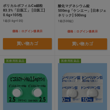
ポリカルボフィルCa細粒
酸化マグネシウム錠
83.3%「日医工」 [日医工]
500mg「ケンエー」[日本ジェ
0.6g×105包
ネリック] 500mg
1箱(0.6g×105)
1箱(500錠)
価格：ログイン後表示
価格：ログイン後表示
買い物カゴ
買い物カゴ
医療用医薬品
医療用医薬品