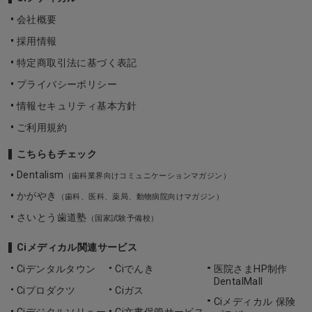
会社概要
採用情報
特定商取引法に基づく表記
プライバシーポリシー
情報セキュリティ基本方針
ご利用規約
こちらもチェック
Dentalism
（歯科業界向けコミュニケーションマガジン）
かがやき
（歯科、医科、薬局、動物病院向けマガジン）
さいとう歯道塾
（国家試験予備校）
Ciメディカル関連サービス
Ciデンタルタウン
Ciでんき
医院さまHP制作
DentalMall
Ciプロダクツ
Ciガス
Ciメディカル 保険
Ciデジタルソリュー
Ci文書保管サービス