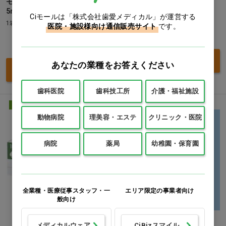
モサプリドクエン酸酸塩錠
ジメチコン錠40mg「YD」
5mg「サンド」「サンド」
1箱(PTP10錠×10)
Ciモールは「株式会社歯愛メディカル」が運営する
1箱(100錠)
医院・施設様向け通信販売サイト
です。
価格：ログイン後表示
価格：ログイン後表示
買い物カゴ
あなたの業種をお答えください
買い物カゴ
歯科医院
歯科技工所
介護・福祉施設
医療用医薬品
医療用医薬品
動物病院
理美容・エステ
クリニック・医院
病院
薬局
幼稚園・保育園
全業種・医療従事スタッフ・一
エリア限定の事業者向け
般向け
メディカルウェア
CiBizスマイル