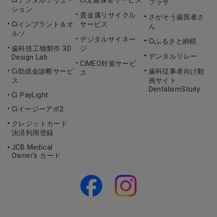
プラザ
ション
貴金属リサイクル
さがそう歯医者さ
Ciインプラント＆オ
サービス
ん
ルソ
デジタルサイネー
Ciふるさと納税
歯科技工物製作 3D
ジ
デンタルリレー
Design Lab
CiMEO対策サービ
Ci助成金診断サービ
歯科従事者向け動
ス
ス
画サイト
DentalismStudy
Ci PayLight
Ciイージーアポ2
クレジットカード
決済利用登録
JCB Medical
Owner's カード