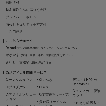
採用情報
特定商取引法に基づく表記
プライバシーポリシー
情報セキュリティ基本方針
ご利用規約
こちらもチェック
Dentalism
（歯科業界向けコミュニケーションマガジン）
かがやき
（歯科、医科、薬局、動物病院向けマガジン）
さいとう歯道塾
（国家試験予備校）
Ciメディカル関連サービス
Ciデンタルタウン
Ciでんき
医院さまHP制作
DentalMall
Ciプロダクツ
Ciガス
Ciメディカル 保険
Ciデジタルソリュー
Ci文書保管サービス
プラザ
ション
貴金属リサイクル
さがそう歯医者さ