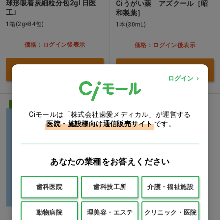
球形吸着炭細粒分包2g｢日医
Ciうがい薬 アズクール［昭
工｣
和製薬］
1箱(2g×84包)
1本(30mL)
価格：ログイン後表示
価格：ログイン後表示
買い物カゴ
買い物カゴ
ログイン
医療用医薬品
Ciモールは「株式会社歯愛メディカル」が運営する
医院・施設様向け通信販売サイト
です。
あなたの業種をお答えください
歯科医院
歯科技工所
介護・福祉施設
動物病院
理美容・エステ
クリニック・医院