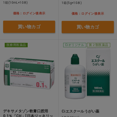
1箱(10mL×10本)
1箱(5g×10本)
価格：ログイン後表示
価格：ログイン後表示
買い物カゴ
買い物カゴ
医療用医薬品
Ciオリジナル
第２類医薬品
デキサメタゾン軟膏口腔用
Ciエスクールうがい薬
0.1％「CH」[日本ジェネリッ