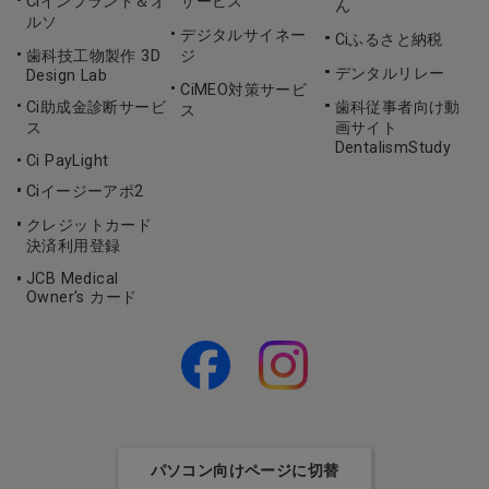
Ciインプラント＆オ
サービス
ん
ルソ
デジタルサイネー
Ciふるさと納税
歯科技工物製作 3D
ジ
デンタルリレー
Design Lab
CiMEO対策サービ
Ci助成金診断サービ
歯科従事者向け動
ス
ス
画サイト
DentalismStudy
Ci PayLight
Ciイージーアポ2
クレジットカード
決済利用登録
JCB Medical
Owner's カード
パソコン向けページに切替