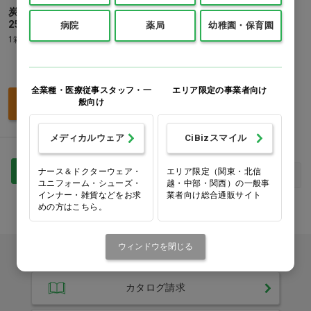
炭酸ランタン顆粒分包「YD」
250mg
病院
薬局
幼稚園・保育園
1箱(120包)
価格：ログイン後表示
全業種・医療従事スタッフ・一
エリア限定の事業者向け
買い物カゴ
般向け
メディカルウェア
CiBizスマイル
1
ナース＆ドクターウェア・
エリア限定（関東・北信
最初
前へ
次へ
最後
ユニフォーム・シューズ・
越・中部・関西）の一般事
インナー・雑貨などをお求
業者向け総合通販サイト
めの方はこちら。
ウィンドウを閉じる
カタログをご利用のお客様
カタログ請求