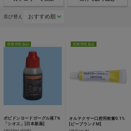
並び替え
医療用医薬品
医療用医薬品
ポビドンヨードガーグル液7％
オルテクサー口腔用軟膏0.1%
「シオエ」[日本新薬]
[ビーブランドM]
1箱(30mL×50本)
1箱(5g×1本)