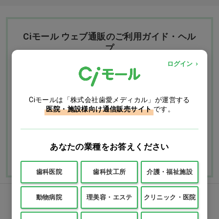
Ciモール ウェブ通販のご利用ガイド・ヘル
プ
ログイン
お支払いについて
送料について
Ciモールは「株式会社歯愛メディカル」が運営する
返品・交換につい
修理・保証につい
医院・施設様向け通信販売サイト
です。
て
て
ご利用ガイドを詳しく見
あなたの業種をお答えください
よくあるご質問
る
歯科医院
歯科技工所
介護・福祉施設
動物病院
理美容・エステ
クリニック・医院
FAXでのご注文