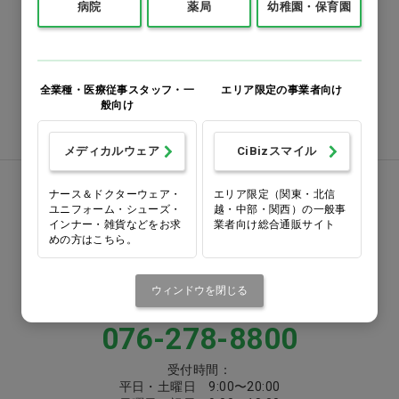
病院
薬局
幼稚園・保育園
0120-418-167
番号をよくお確かめのうえ、
お間違いのないようお願いいたします
全業種・医療従事スタッフ・一
エリア限定の事業者向け
般向け
注文書ダウンロード
メディカルウェア
CiBizスマイル
お電話でお問い合わせ
ナース＆ドクターウェア・
エリア限定（関東・北信
ユニフォーム・シューズ・
越・中部・関西）の一般事
インナー・雑貨などをお求
業者向け総合通販サイト
0570-058000
めの方はこちら。
固定電話からは市内通話料金でご利用いただけます
ウィンドウを閉じる
または
076-278-8800
受付時間：
平日・土曜日 9:00〜20:00