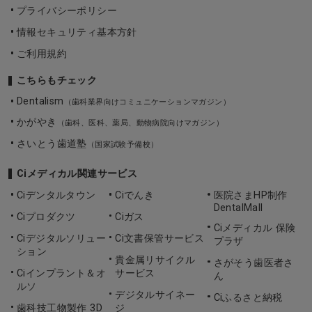
プライバシーポリシー
情報セキュリティ基本方針
ご利用規約
こちらもチェック
Dentalism
（歯科業界向けコミュニケーションマガジン）
かがやき
（歯科、医科、薬局、動物病院向けマガジン）
さいとう歯道塾
（国家試験予備校）
Ciメディカル関連サービス
Ciデンタルタウン
Ciでんき
医院さまHP制作
DentalMall
Ciプロダクツ
Ciガス
Ciメディカル 保険
Ciデジタルソリュー
Ci文書保管サービス
プラザ
ション
貴金属リサイクル
さがそう歯医者さ
Ciインプラント＆オ
サービス
ん
ルソ
デジタルサイネー
Ciふるさと納税
歯科技工物製作 3D
ジ