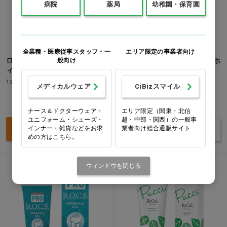
病院
薬局
幼稚園・保育園
全業種・医療従事スタッフ・一
エリア限定の事業者向け
ロックス PRO ブラックエデ
般向け
ロックス PRO デリケート＆ホ
ィション
ワイト スイートミント…他
1本(94g)
1本(94g)
メディカルウェア
CiBizスマイル
価格：ログイン後表示
価格：ログイン後表示
ナース＆ドクターウェア・
エリア限定（関東・北信
ユニフォーム・シューズ・
越・中部・関西）の一般事
買い物カゴ
インナー・雑貨などをお求
業者向け総合通販サイト
バリエーションを見る
めの方はこちら。
Ciオリジナル
医薬部外品
ウィンドウを閉じる