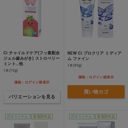
Ci チャイルドケア(フッ素配合
NEW Ci プロクリア ミディア
ジェル歯みがき) ストロベリー
ム ファイン
ミント…他
1本(90g)
1本(70g)
価格：ログイン後表示
価格：ログイン後表示
買い物カゴ
バリエーションを見る
Ciオリジナル
医薬部外品
Ciオリジナル
医薬部外品