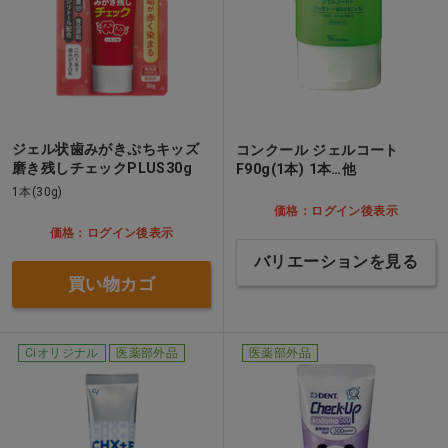
ジェル状歯みがきぷちキッズ
コンクール ジェルコート
磨き残しチェックPLUS30g
F90g(1本) 1本…他
1本(30g)
価格：ログイン後表示
価格：ログイン後表示
バリエーションを見る
買い物カゴ
Ciオリジナル
医薬部外品
医薬部外品