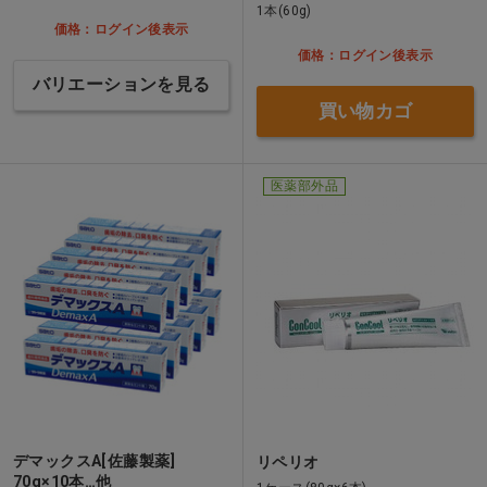
1本(60g)
価格：ログイン後表示
価格：ログイン後表示
バリエーションを見る
買い物カゴ
医薬部外品
デマックスA[佐藤製薬]
リペリオ
70g×10本…他