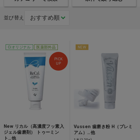
並び替え
Ciオリジナル
医薬部外品
NEW
PICK
UP
New リカル（高濃度フッ素入
Vussen 歯磨き粉 H（プレミ
ジェル歯磨剤） トゥーミン
アム）…他
ト…他
1本(120g)