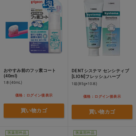
おやすみ前のフッ素コート
DENTシステマ センシティブ
(40ml)
[LION]フレッシュハーブ
1本(40mL)
1箱(85g×10本)
価格：ログイン後表示
価格：ログイン後表示
買い物カゴ
買い物カゴ
医薬部外品
医薬部外品