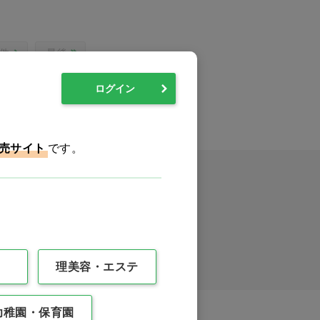
0件
最後
ログイン
売サイト
です。
イックオーダー
理美容・エステ
幼稚園・保育園