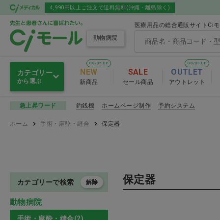
4,990円以上ご注文で送料無料(沖縄・離島除く)
医療用品の総合通販サイトCi
動物病院
08/05 UP
08/03 UP
NEW
SALE
OUTLET
カテゴリー
から選ぶ
新商品
セール商品
アウトレット
動物用医薬品
釣銭機
ホームページ制作
予約システム
急上昇ワード
動物用医薬品
ホーム
手術・麻酔・縫合
保定器
人体用医薬品
ワクチン
薬局
抗生物質製剤・化
保定器
サプリメント
肝臓・腎臓
カテゴリーで検索
解除
動物病院
眼科用薬
衛生材料
手術・麻酔・縫合(2)