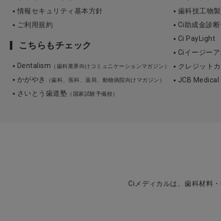
情報セキュリティ基本方針
歯科技工物製作 3
ご利用規約
Ci助成金診
Ci PayLight
こちらもチェック
Ciイージーア
Dentalism
クレジットカ
（歯科業界向けコミュニケーションマガジン）
かがやき
JCB Medica
（歯科、医科、薬局、動物病院向けマガジン）
さいとう歯道塾
（国家試験予備校）
Ciメディカルは、歯科材料