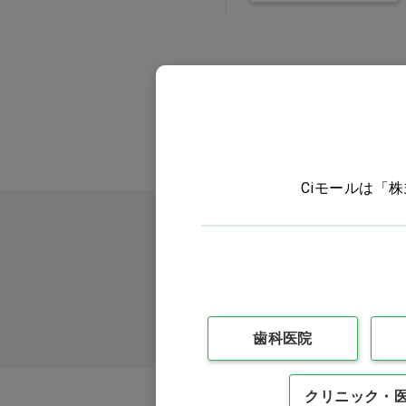
ペットケア・フード
エキゾチック
書籍
受付・待合・院内消耗品
Ciモールは「
ウェア・ヘルスケア
オフィスインテリア・その他
訳あり
歯科医院
クリニック・