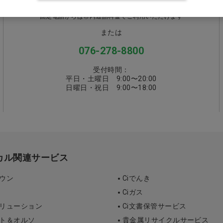
0570-058000
固定電話からは市内通話料金でご利用いただけます
または
076-278-8800
受付時間：
平日・土曜日 9:00〜20:00
日曜日・祝日 9:00〜18:00
ィカル関連サービス
タウン
Ciでんき
Ciガス
ソリューション
Ci文書保管サービス
ント＆オルソ
貴金属リサイクルサービス