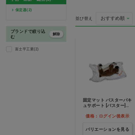
殺菌消毒
手袋・マスク・ガウン
保定器(2)
並び替え
注射針・輸液
動物用医薬品 お
ブランドで絞り込
解除
検査・診察・処置
む
富士平工業(2)
手術・麻酔・縫合
術後服・ペットカラー
鋼製器具
消毒・滅菌
固定マット バスターバキ
ュサポート [バスター]
50×100cm…他
歯科
価格：ログイン後表示
トリミング用品
バリエーションを見る