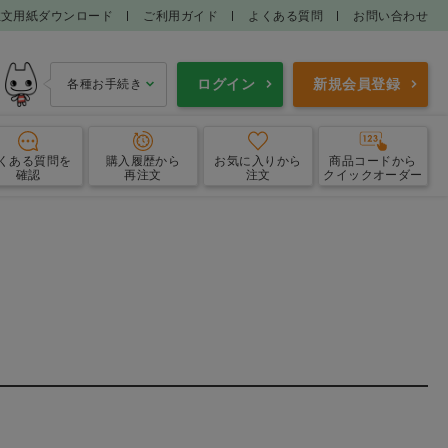
注文用紙ダウンロード
ご利用ガイド
よくある質問
お問い合わせ
ログイン
新規会員登録
各種お手続き
くある質問
を
購入履歴
から
お気に入り
から
商品コードから
確認
再注文
注文
クイックオーダー
鎮痛消炎剤
インターフェロン製剤
・呼吸器用薬
消化器用薬
耳科用薬
外皮用薬
寄生虫薬
抗悪性腫瘍剤