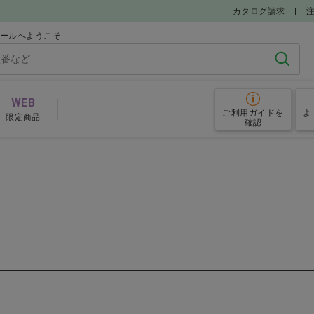
カタログ請求
モールへようこそ
検索
WEB
ご利用ガイド
を
よ
限定商品
確認
麻酔・鎮静薬
解熱
学療法剤
内分泌疾患薬
循環
用薬
免疫疾患治療薬・抗アレルギー薬
脳・神経用薬
抗