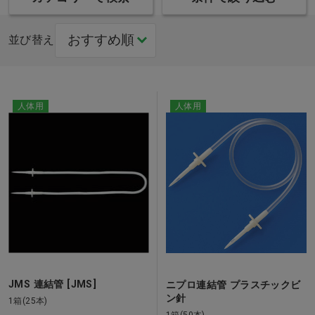
並び替え
人体用
人体用
JMS 連結管 [JMS]
ニプロ連結管 プラスチックビ
ン針
1箱(25本)
1箱(50本)