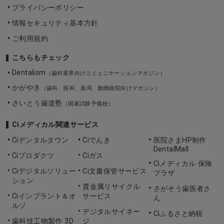
プライバシーポリシー
情報セキュリティ基本方針
ご利用規約
こちらもチェック
Dentalism
（歯科業界向けコミュニケーションマガジン）
かがやき
（歯科、医科、薬局、動物病院向けマガジン）
さいとう歯道塾
（国家試験予備校）
Ciメディカル関連サービス
Ciデンタルタウン
Ciでんき
医院さまHP制作
DentalMall
Ciプロダクツ
Ciガス
Ciメディカル 保険
Ciデジタルソリュー
Ci文書保管サービス
プラザ
ション
貴金属リサイクル
さがそう歯医者さ
Ciインプラント＆オ
サービス
ん
ルソ
デジタルサイネー
Ciふるさと納税
歯科技工物製作 3D
ジ