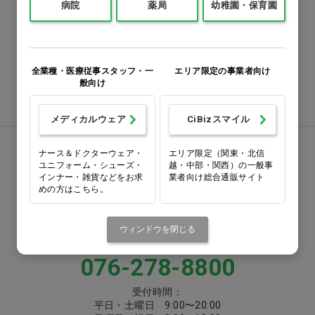
病院
薬局
幼稚園・保育園
0120-418-167
番号をよくお確かめのうえ、
お間違いのないようお願いいたします
全業種・医療従事スタッフ・一
エリア限定の事業者向け
般向け
注文書ダウンロード
メディカルウェア
CiBizスマイル
お電話でお問い合わせ
ナース＆ドクターウェア・
エリア限定（関東・北信
ユニフォーム・シューズ・
越・中部・関西）の一般事
インナー・雑貨などをお求
業者向け総合通販サイト
0570-058000
めの方はこちら。
固定電話からは市内通話料金でご利用いただけます
ウィンドウを閉じる
または
076-278-8800
受付時間：
平日・土曜日 9:00〜20:00