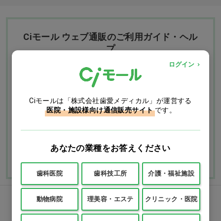
Ciモール ウェブ通販のご利用ガイド・ヘル
プ
ログイン
お支払いについて
送料について
Ciモールは「株式会社歯愛メディカル」が運営する
返品・交換につい
修理・保証につい
医院・施設様向け通信販売サイト
です。
て
て
ご利用ガイドを詳しく見
あなたの業種をお答えください
よくあるご質問
る
歯科医院
歯科技工所
介護・福祉施設
動物病院
理美容・エステ
クリニック・医院
FAXでのご注文