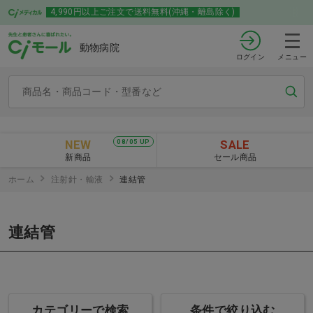
4,990円以上ご注文で送料無料(沖縄・離島除く)
動物病院
ログイン
メニュー
NEW
SALE
08/05 UP
新商品
セール商品
ホーム
注射針・輸液
連結管
連結管
カテゴリーで検索
条件で絞り込む