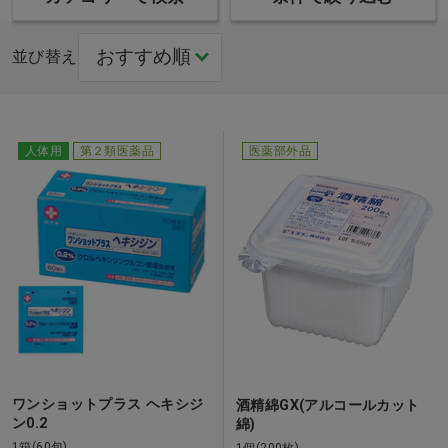
並び替え
人体用
第２類医薬品
医薬部外品
ワンショットプラス ヘキシジ
酒精綿GX(アルコールカット
ン0.2
綿)
1箱(60包)
1個(200枚)