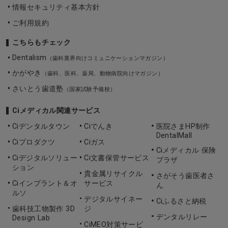
情報セキュリティ基本方針
ご利用規約
こちらもチェック
Dentalism
（歯科業界向けコミュニケーションマガジン）
かがやき
（歯科、医科、薬局、動物病院向けマガジン）
さいとう歯道塾
（国家試験予備校）
Ciメディカル関連サービス
Ciデンタルタウン
Ciでんき
医院さまHP制作
DentalMall
Ciプロダクツ
Ciガス
Ciメディカル 保険
Ciデジタルソリュー
Ci文書保管サービス
プラザ
ション
貴金属リサイクル
さがそう歯医者さ
Ciインプラント＆オ
サービス
ん
ルソ
デジタルサイネー
Ciふるさと納税
歯科技工物製作 3D
ジ
デンタルリレー
Design Lab
CiMEO対策サービ