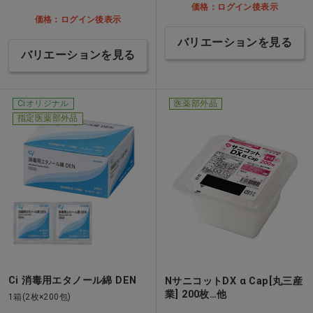
価格：ログイン後表示
価格：ログイン後表示
バリエーションを見る
バリエーションを見る
Ciオリジナル
医薬部外品
指定医薬部外品
Ci 消毒用エタノール綿 DEN
NサニコットDX α Cap[丸三産
業] 200枚…他
1箱(2枚×200包)