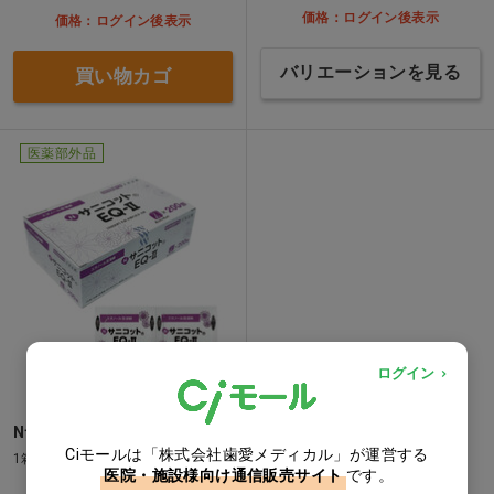
価格：ログイン後表示
価格：ログイン後表示
バリエーションを見る
買い物カゴ
医薬部外品
ログイン
NサニコットEQ-II[丸三産業]
Ciモールは「株式会社歯愛メディカル」が運営する
1箱(2枚×200包)
医院・施設様向け通信販売サイト
です。