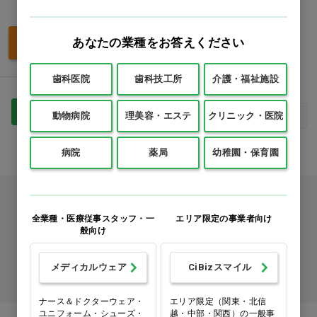
価格：ログイン後表示
あなたの業種をお答えください
買い物カゴ
歯科医院
歯科技工所
介護・福祉施設
1
最初
前へ
次へ
最後
動物病院
理美容・エステ
クリニック・医院
病院
薬局
幼稚園・保育園
カタログをご利用のお客様
全業種・医療従事スタッフ・一
エリア限定の事業者向け
カタログ請求
般向け
メディカルウェア
CiBizスマイル
商品コード入力でクイックオーダー
ナース＆ドクターウェア・
エリア限定（関東・北信
ユニフォーム・シューズ・
越・中部・関西）の一般事