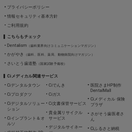
プライバシーポリシー
情報セキュリティ基本方針
ご利用規約
こちらもチェック
Dentalism
（歯科業界向けコミュニケーションマガジン）
かがやき
（歯科、医科、薬局、動物病院向けマガジン）
さいとう歯道塾
（国家試験予備校）
Ciメディカル関連サービス
Ciデンタルタウン
Ciでんき
医院さまHP制作
DentalMall
Ciプロダクツ
Ciガス
Ciメディカル 保険
Ciデジタルソリュー
Ci文書保管サービス
プラザ
ション
貴金属リサイクル
さがそう歯医者さ
Ciインプラント＆オ
サービス
ん
ルソ
デジタルサイネー
Ciふるさと納税