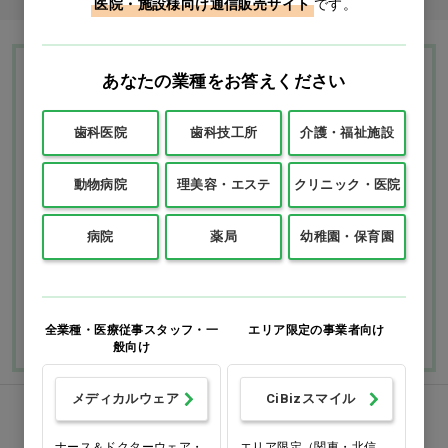
医院・施設様向け通信販売サイト
です。
あなたの業種をお答えください
Ciモール ウェブ通販のご利用ガイド・ヘル
プ
歯科医院
歯科技工所
介護・福祉施設
お支払いについて
送料について
動物病院
理美容・エステ
クリニック・医院
返品・交換につい
修理・保証につい
病院
薬局
幼稚園・保育園
て
て
ご利用ガイドを詳しく見
よくあるご質問
る
全業種・医療従事スタッフ・一
エリア限定の事業者向け
般向け
メディカルウェア
CiBizスマイル
FAXでのご注文
ナース＆ドクターウェア・
エリア限定（関東・北信