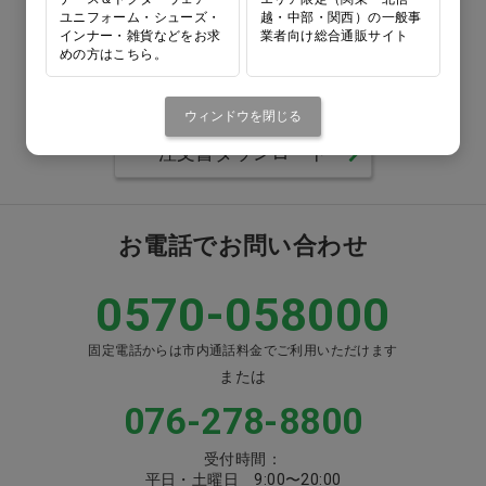
ユニフォーム・シューズ・
越・中部・関西）の一般事
0120-418-167
インナー・雑貨などをお求
業者向け総合通販サイト
めの方はこちら。
番号をよくお確かめのうえ、
お間違いのないようお願いいたします
ウィンドウを閉じる
注文書ダウンロード
お電話でお問い合わせ
0570-058000
固定電話からは市内通話料金でご利用いただけます
または
076-278-8800
受付時間：
平日・土曜日 9:00〜20:00