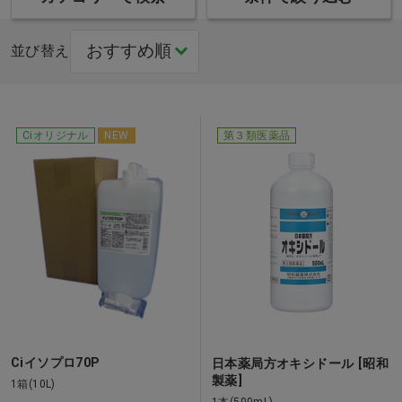
並び替え
Ciオリジナル
NEW
第３類医薬品
Ciイソプロ70P
日本薬局方オキシドール [昭和
製薬]
1箱(10L)
1本(500mL)