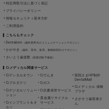
特定商取引法に基づく表記
プライバシーポリシー
情報セキュリティ基本方針
ご利用規約
こちらもチェック
Dentalism
（歯科業界向けコミュニケーションマガジン）
かがやき
（歯科、医科、薬局、動物病院向けマガジン）
さいとう歯道塾
（国家試験予備校）
Ciメディカル関連サービス
Ciデンタルタウン
Ciでんき
医院さまHP制作
DentalMall
Ciプロダクツ
Ciガス
Ciメディカル 保険
Ciデジタルソリュー
Ci文書保管サービス
プラザ
ション
貴金属リサイクル
さがそう歯医者さ
Ciインプラント＆オ
サービス
ん
ルソ