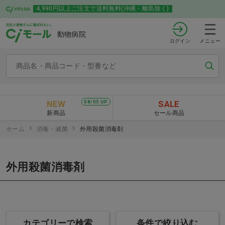
4,990円以上ご注文で送料無料(沖縄・離島除く)
動物病院
ログイン
メニュー
NEW
SALE
08/05 UP
新商品
セール商品
ホーム
消毒・滅菌
外用殺菌消毒剤
外用殺菌消毒剤
カテゴリーで検索
条件で絞り込む