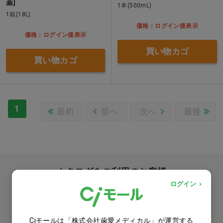
薬]
1本(500mL)
1箱(18L)
価格：ログイン後表示
価格：ログイン後表示
買い物カゴ
買い物カゴ
1
最初
前へ
次へ
最後
カタログをご利用のお客様
ログイン
カタログ請求
商品コード入力でクイックオーダー
Ciモールは「株式会社歯愛メディカル」が運営する