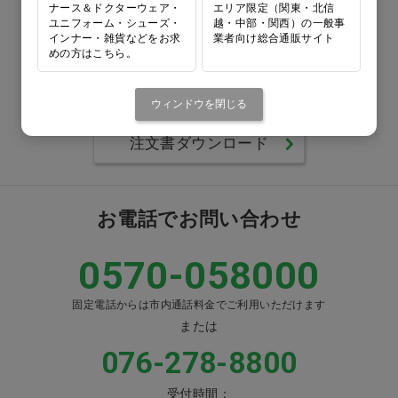
ナース＆ドクターウェア・
エリア限定（関東・北信
ユニフォーム・シューズ・
越・中部・関西）の一般事
0120-418-167
インナー・雑貨などをお求
業者向け総合通販サイト
めの方はこちら。
番号をよくお確かめのうえ、
お間違いのないようお願いいたします
ウィンドウを閉じる
注文書ダウンロード
お電話でお問い合わせ
0570-058000
固定電話からは市内通話料金でご利用いただけます
または
076-278-8800
受付時間：