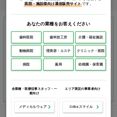
医院・施設様向け通信販売サイト
です。
あなたの業種をお答えください
Ciモール ウェブ通販のご利用ガイド・ヘル
プ
歯科医院
歯科技工所
介護・福祉施設
動物病院
理美容・エステ
クリニック・医院
お支払いについて
送料について
病院
薬局
幼稚園・保育園
返品・交換につい
修理・保証につい
て
て
ご利用ガイドを詳しく見
よくあるご質問
る
全業種・医療従事スタッフ・一
エリア限定の事業者向け
般向け
メディカルウェア
CiBizスマイル
FAXでのご注文