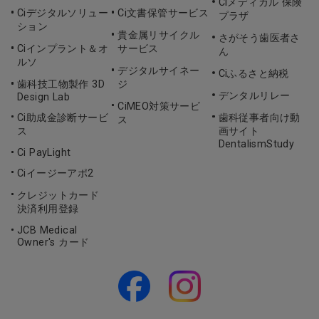
Ciメディカル 保険
Ciデジタルソリュー
Ci文書保管サービス
プラザ
ション
貴金属リサイクル
さがそう歯医者さ
Ciインプラント＆オ
サービス
ん
ルソ
デジタルサイネー
Ciふるさと納税
歯科技工物製作 3D
ジ
デンタルリレー
Design Lab
CiMEO対策サービ
Ci助成金診断サービ
歯科従事者向け動
ス
ス
画サイト
DentalismStudy
Ci PayLight
Ciイージーアポ2
クレジットカード
決済利用登録
JCB Medical
Owner's カード