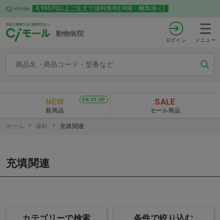
4,990円以上ご注文で送料無料(沖縄・離島除く)
動物病院
ログイン
メニュー
NEW
SALE
08/05 UP
新商品
セール商品
ホーム
歯科
充填関連
充填関連
カテゴリーで検索
条件で絞り込む