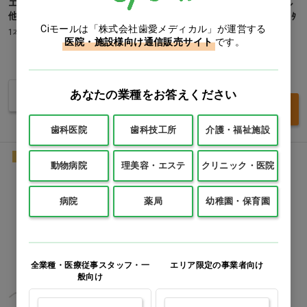
エスコム250 [SPIDENT] A3…
スコッチボンド ユニバーサル
他
プラス アドﾋｰｼブ ユニドースﾀ
Ciモールは「株式会社歯愛メディカル」が運営する
ｲプ [3M]
1本(4g)
医院・施設様向け通信販売サイト
です。
1箱(50本)
価格：ログイン後表示
価格：ログイン後表示
あなたの業種をお答えください
バリエーションを見る
買い物カゴ
歯科医院
歯科技工所
介護・福祉施設
NEW
動物病院
理美容・エステ
クリニック・医院
病院
薬局
幼稚園・保育園
全業種・医療従事スタッフ・一
エリア限定の事業者向け
般向け