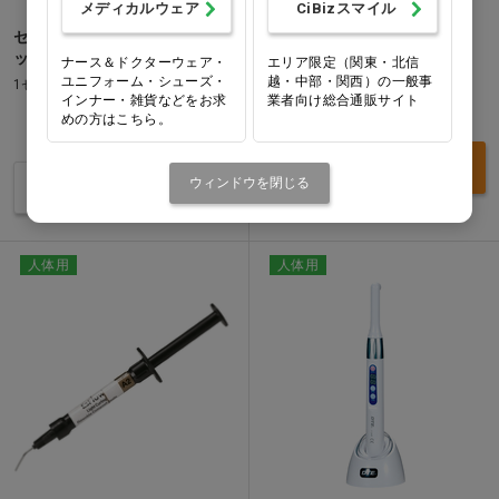
メディカルウェア
CiBizスマイル
セラカルLC [モリムラ] 4本パ
プラ ミキシングトレー
ック…他
ナース＆ドクターウェア・
エリア限定（関東・北信
1パック(200枚)
ユニフォーム・シューズ・
越・中部・関西）の一般事
1セット
インナー・雑貨などをお求
業者向け総合通販サイト
価格：ログイン後表示
めの方はこちら。
価格：ログイン後表示
買い物カゴ
ウィンドウを閉じる
バリエーションを見る
人体用
人体用