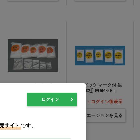
ユニパック［生産日本
ユニパック マーク付[生
社］ A-4 50×70mm…他
産日本社] MARK-B
60×85mm…他
ログイン
価格：ログイン後表示
価格：ログイン後表示
バリエーションを見る
バリエーションを見る
売サイト
です。