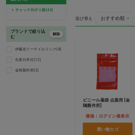
殺菌消毒
手袋・マスク・ガウン
チャック付ポリ袋(43)
並び替え
注射針・輸液
動物用医薬品 お
ブランドで絞り込
解除
検査・診察・処置
む
伊藤忠リーテイルリンク(4)
手術・麻酔・縫合
生産日本社(12)
術後服・ペットカラー
金鵄製作所(2)
鋼製器具
消毒・滅菌
ビニール薬袋 点眼用 [金
鵄製作所]
歯科
価格：ログイン後表示
トリミング用品
買い物カゴ