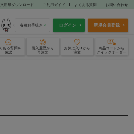
注文用紙ダウンロード
ご利用ガイド
よくある質問
お問い合わせ
ログイン
新規会員登録
各種お手続き
くある質問
を
購入履歴
から
お気に入り
から
商品コードから
確認
再注文
注文
クイックオーダー
鎮痛消炎剤
インターフェロン製剤
・呼吸器用薬
消化器用薬
耳科用薬
外皮用薬
寄生虫薬
抗悪性腫瘍剤