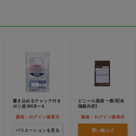
剤
性ホルモン製剤
すすめアイテム
書き込めるチャック付き
ビニール薬袋 一般用[金
ポリ袋 WGBー4
鵄製作所]
60×85mm…他
価格：ログイン後表示
価格：ログイン後表示
バリエーションを見る
買い物カゴ