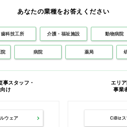
最初
前の100件
1
次の10
あなたの業種をお答えください
歯科技工所
介護・福祉施設
動物病院
医院
病院
薬局
カタログをご利用のお客様
カタログ請求
商品コード入力でク
従事スタッフ・
エリア
般向け
事業
ルウェア
CiBiz