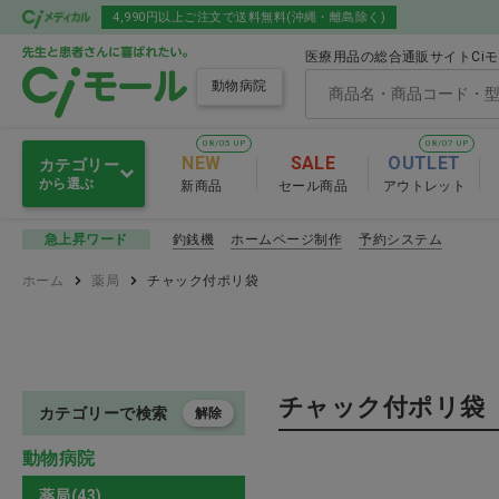
4,990円以上ご注文で送料無料(沖縄・離島除く)
医療用品の総合通販サイトCi
動物病院
08/05 UP
08/07 UP
NEW
SALE
OUTLET
カテゴリー
から選ぶ
新商品
セール商品
アウトレット
動物用医薬品
釣銭機
ホームページ制作
予約システム
急上昇ワード
動物用医薬品
ホーム
薬局
チャック付ポリ袋
人体用医薬品
ワクチン
薬局
抗生物質製剤・化
チャック付ポリ袋
サプリメント
肝臓・腎臓
カテゴリーで検索
解除
動物病院
眼科用薬
衛生材料
薬局(43)