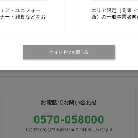
ェア・ユニフォー
エリア限定（関東・
Ciモール ウェブ通販のご利用ガイド・ヘル
ナー・雑貨などをお
西）の一般事業者向
返品・交換について
修理
ウィンドウを閉じる
ご利用ガイドを詳しく見る
お電話でお問い合わせ
0570-058000
固定電話からは市内通話料金でご利用いただけます