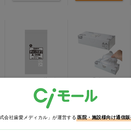
スワン チャック付きポリ
チャック袋ボックスタイ
袋 記入欄無し 035A(B9
プ 0.04mm A6&A5入り
用) 300枚…他
価格：ログイン後表示
価格：ログイン後表示
バリエーションを見る
買い物カゴ
株式会社歯愛メディカル」が運営する
医院・施設様向け通信販