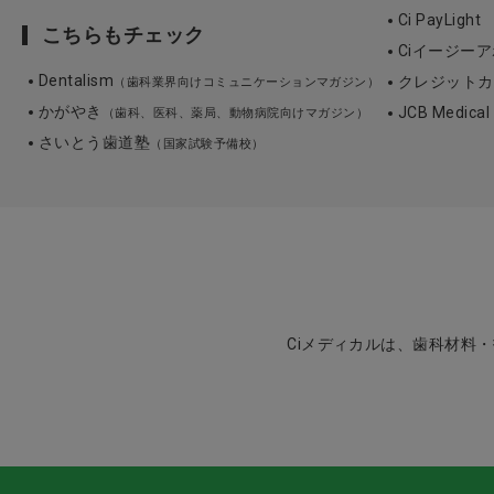
Ci PayLight
こちらもチェック
Ciイージーア
Dentalism
クレジットカ
（歯科業界向けコミュニケーションマガジン）
かがやき
JCB Medica
（歯科、医科、薬局、動物病院向けマガジン）
さいとう歯道塾
（国家試験予備校）
Ciメディカルは、歯科材料