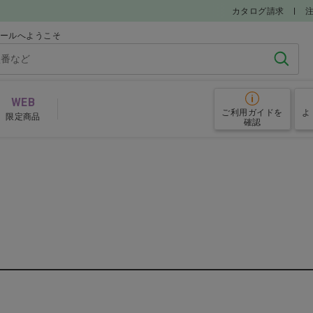
カタログ請求
モールへようこそ
検索
WEB
ご利用ガイド
を
よ
限定商品
確認
麻酔・鎮静薬
解熱
学療法剤
内分泌疾患薬
循環
用薬
免疫疾患治療薬・抗アレルギー薬
脳・神経用薬
抗