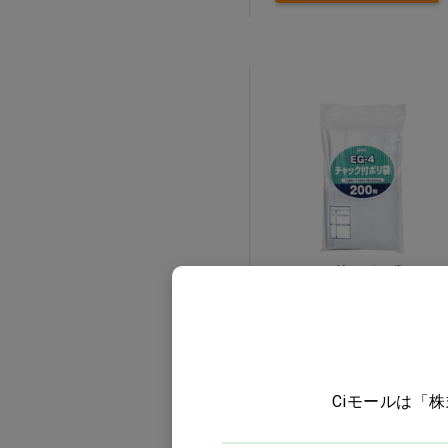
ペットケア・フード
エキゾチック
書籍
受付・待合・院内消耗品
ウェア・ヘルスケア
チャック付きポリ袋 EG
オフィスインテリア・その他
ー4 100×140mm…他
価格：ログイン後表示
訳あり
バリエーションを見る
Ciモールは「