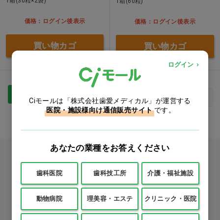
1箱(30粒×2袋)
1箱(60粒)
価格：ログイン後表示
価格：ログイン後表示
買い物カゴ
買い物カゴ
ログイン
1
最初
前へ
次へ
最後
Ciモールは「株式会社歯愛メディカル」が運営する
医院・施設様向け通信販売サイト
です。
あなたの業種をお答えください
カタログをご利用のお客様
歯科医院
歯科技工所
介護・福祉施設
カタログ請求
動物病院
理美容・エステ
クリニック・医院
商品コード入力でクイックオーダー