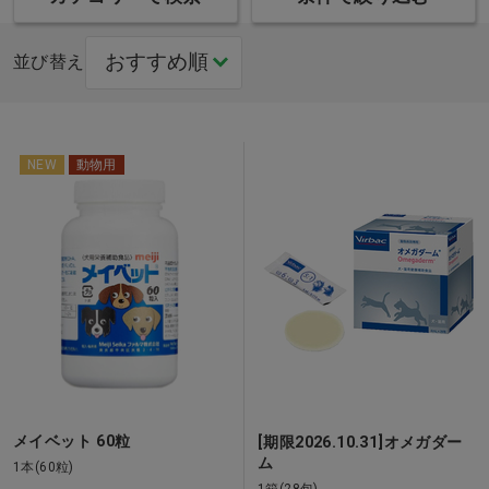
並び替え
NEW
動物用
メイベット 60粒
[期限2026.10.31]オメガダー
ム
1本(60粒)
1箱(28包)