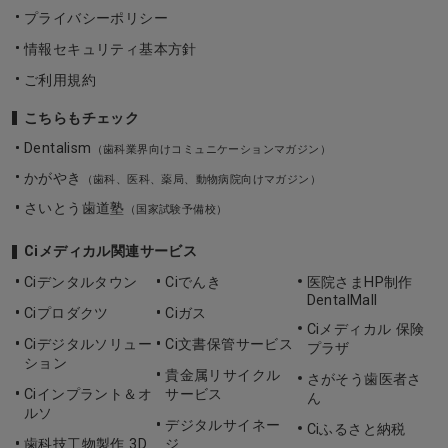
プライバシーポリシー
情報セキュリティ基本方針
ご利用規約
こちらもチェック
Dentalism
（歯科業界向けコミュニケーションマガジン）
かがやき
（歯科、医科、薬局、動物病院向けマガジン）
さいとう歯道塾
（国家試験予備校）
Ciメディカル関連サービス
Ciデンタルタウン
Ciでんき
医院さまHP制作
DentalMall
Ciプロダクツ
Ciガス
Ciメディカル 保険
Ciデジタルソリュー
Ci文書保管サービス
プラザ
ション
貴金属リサイクル
さがそう歯医者さ
Ciインプラント＆オ
サービス
ん
ルソ
デジタルサイネー
Ciふるさと納税
歯科技工物製作 3D
ジ