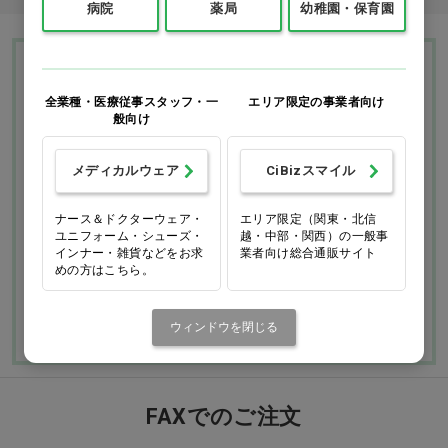
病院
薬局
幼稚園・保育園
Ciモール ウェブ通販のご利用ガイド・ヘル
プ
全業種・医療従事スタッフ・一
エリア限定の事業者向け
般向け
お支払いについて
送料について
メディカルウェア
CiBizスマイル
ナース＆ドクターウェア・
エリア限定（関東・北信
返品・交換につい
修理・保証につい
ユニフォーム・シューズ・
越・中部・関西）の一般事
て
て
インナー・雑貨などをお求
業者向け総合通販サイト
めの方はこちら。
ご利用ガイドを詳しく見
よくあるご質問
る
ウィンドウを閉じる
FAXでのご注文