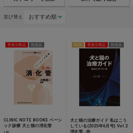
並び替え
受発注商品
別送品
NEW
受発注商品
別送品
CLINIC NOTE BOOKS ベーシ
犬と猫の治療ガイド 私はこう
ック診療 犬と猫の消化管
している(2025年6月号) Vol.2
消化管…他
1冊