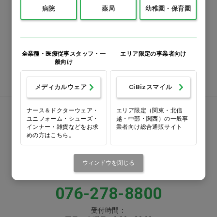
病院
薬局
幼稚園・保育園
0120-418-167
番号をよくお確かめのうえ、
お間違いのないようお願いいたします
全業種・医療従事スタッフ・一
エリア限定の事業者向け
般向け
注文書ダウンロード
メディカルウェア
CiBizスマイル
ナース＆ドクターウェア・
エリア限定（関東・北信
お電話でお問い合わせ
ユニフォーム・シューズ・
越・中部・関西）の一般事
インナー・雑貨などをお求
業者向け総合通販サイト
めの方はこちら。
0570-058000
固定電話からは市内通話料金でご利用いただけます
ウィンドウを閉じる
または
076-278-8800
受付時間：