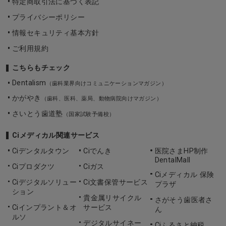
特定商取引法に基づく表記
プライバシーポリシー
情報セキュリティ基本方針
ご利用規約
こちらもチェック
Dentalism
（歯科業界向けコミュニケーションマガジン）
かがやき
（歯科、医科、薬局、動物病院向けマガジン）
さいとう歯道塾
（国家試験予備校）
Ciメディカル関連サービス
Ciデンタルタウン
Ciでんき
医院さまHP制作
DentalMall
Ciプロダクツ
Ciガス
Ciメディカル 保険
Ciデジタルソリュー
Ci文書保管サービス
プラザ
ション
貴金属リサイクル
さがそう歯医者さ
Ciインプラント＆オ
サービス
ん
ルソ
デジタルサイネー
Ciふるさと納税