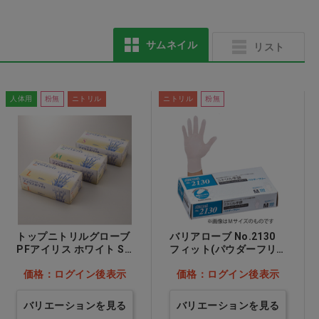
止血薬
サムネイル
リスト
人体用
粉無
ニトリル
ニトリル
粉無
トップニトリルグローブ
バリアローブ No.2130
PFアイリス ホワイト S…
フィット(パウダーフリ
他
ー) SS…他
価格：ログイン後表示
価格：ログイン後表示
バリエーションを見る
バリエーションを見る