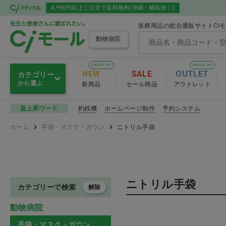
4,990円以上ご注文で送料無料(沖縄・離島除く)
医療用品の総合通販サイトCi
動物病院
08/05 UP
08/03 UP
NEW
SALE
OUTLET
カテゴリー
から選ぶ
新商品
セール商品
アウトレット
動物用医薬品
釣銭機
ホームページ制作
予約システム
急上昇ワード
動物用医薬品
ホーム
手袋・マスク・ガウン
ニトリル手袋
人体用医薬品
ワクチン
薬局
抗生物質製剤・化
ニトリル手袋
サプリメント
肝臓・腎臓
カテゴリーで検索
解除
動物病院
眼科用薬
衛生材料
手袋・マスク・ガウン