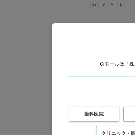
SS
S
M
L
ニトリル
粉無
Ciモールは「
CiニトリルグローブPico
SS…他
価格：ログイン後表示
歯科医院
バリエーションを見る
クリニック・
SS
S
M