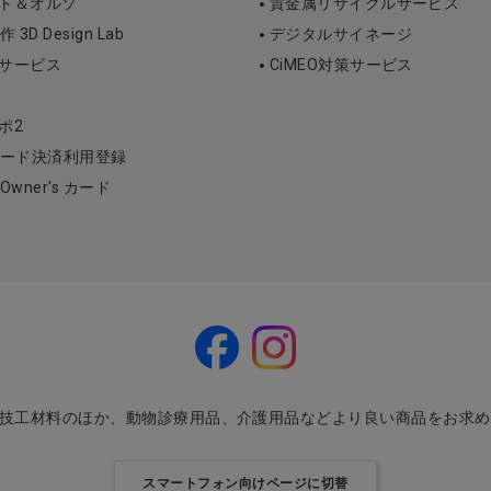
ント＆オルソ
貴金属リサイクルサービス
D Design Lab
デジタルサイネージ
断サービス
CiMEO対策サービス
ポ2
ード決済利用登録
l Owner's カード
・技工材料のほか、動物診療用品、介護用品などより良い商品をお求
スマートフォン向けページに切替