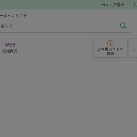
カタログ請求
モールへようこそ
検索
WEB
ご利用ガイド
を
よ
限定商品
確認
麻酔・鎮静薬
解熱
学療法剤
内分泌疾患薬
循環
用薬
免疫疾患治療薬・抗アレルギー薬
脳・神経用薬
抗