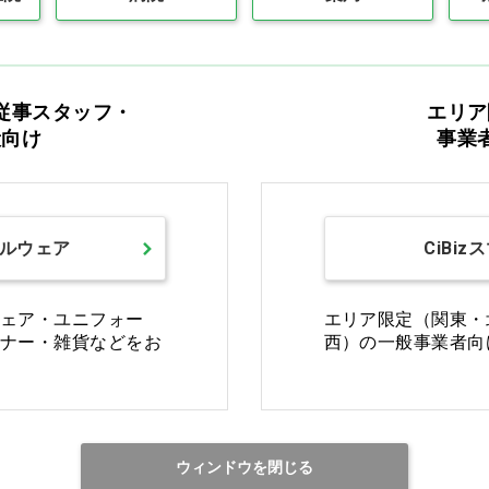
最初
前の100件
1
次の10
従事スタッフ・
エリア
般向け
事業
ルウェア
CiBiz
カタログをご利用のお客様
ェア・ユニフォー
エリア限定（関東・
ナー・雑貨などをお
西）の一般事業者向
カタログ請求
商品コード入力でク
ウィンドウを閉じる