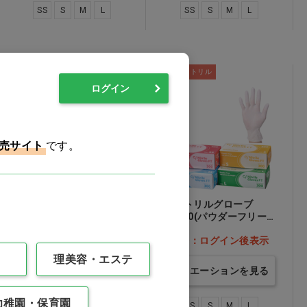
SS
S
M
L
SS
S
M
L
ニトリル
粉無
粉無
ニトリル
ログイン
売サイト
です。
リセラニトリルグローブ
Ciニトリルグローブ
SS…他
FT300(パウダーフリー)
SS…他
価格：ログイン後表示
価格：ログイン後表示
理美容・エステ
バリエーションを見る
バリエーションを見る
幼稚園・保育園
SS
S
M
SS
S
M
L