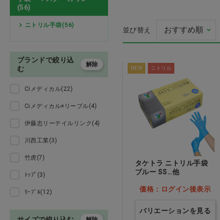
殺菌消毒
(56)
手袋・マスク・ガウン
ニトリル手袋(56)
並び替え
注射針・輸液
動物用医薬品 お
検査・診察・処置
ブランドで絞り込
解除
む
NEW
ニトリル
手術・麻酔・縫合
Ciメディカル(22)
Ciメディカル×リーブル(4)
術後服・ペットカラー
伊藤忠リーテイルリンク(4)
鋼製器具
川西工業(3)
竹虎(7)
消毒・滅菌
タケトラ ニトリル手袋
ブルー SS…他
ﾄｯﾌﾟ(3)
歯科
価格：ログイン後表示
ﾘｰﾌﾞﾙ(12)
トリミング用品
バリエーションを見る
サイズで絞り込む
解除