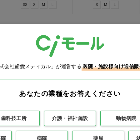
SS
S
M
L
S
M
L
Ciオリジナル
粉無
ニトリル
ニトリル
粉無
株式会社歯愛メディカル」が運営する
医院・施設様向け通信販
あなたの業種をお答えください
Ciニトリルフィッティ
検査・検診用ニトリル手
300 SS…他
袋(パープル) M…他
価格：ログイン後表示
価格：ログイン後表示
歯科技工所
介護・福祉施設
動物病院
バリエーションを見る
バリエーションを見る
医院
病院
薬局
SS
S
M
L
XS
S
M
L