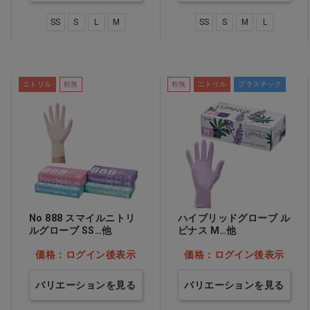
SS
S
L
M
SS
S
M
L
ニトリル
粉無
粉無
ニトリル
プラスチック
No 888 スマイルニトリ
ハイブリッドグローブ ル
ルグローブ SS…他
ピナス M…他
価格：ログイン後表示
価格：ログイン後表示
バリエーションを見る
バリエーションを見る