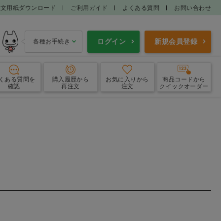
注文用紙ダウンロード
ご利用ガイド
よくある質問
お問い合わせ
ログイン
新規会員登録
各種お手続き
くある質問
を
購入履歴
から
お気に入り
から
商品コードから
確認
再注文
注文
クイックオーダー
鎮痛消炎剤
インターフェロン製剤
・呼吸器用薬
消化器用薬
耳科用薬
外皮用薬
寄生虫薬
抗悪性腫瘍剤