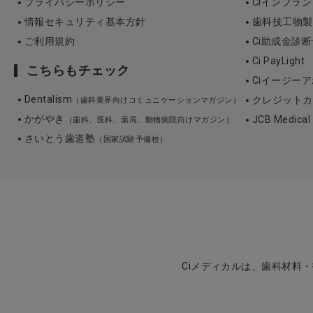
プライバシーポリシー
Ciインプラ
情報セキュリティ基本方針
歯科技工物製作 3
ご利用規約
Ci助成金診
Ci PayLight
こちらもチェック
Ciイージーア
Dentalism
クレジットカ
（歯科業界向けコミュニケーションマガジン）
かがやき
JCB Medica
（歯科、医科、薬局、動物病院向けマガジン）
さいとう歯道塾
（国家試験予備校）
Ciメディカルは、歯科材料