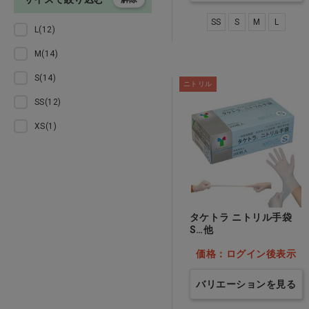
ペットケア・フード
SS
S
M
L
L(12)
M(14)
エキゾチック
S(14)
ニトリル
書籍
SS(12)
受付・待合・院内消耗品
XS(1)
ウェア・ヘルスケア
オフィスインテリア・その他
タケトラ ニトリル手袋
S…他
訳あり
価格：ログイン後表示
バリエーションを見る