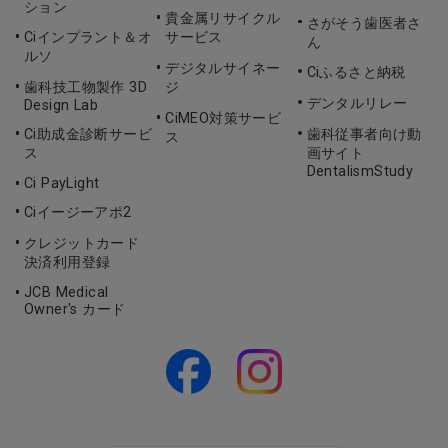
ション
貴金属リサイクル
さがそう歯医者さ
Ciインプラント＆オ
サービス
ん
ルソ
デジタルサイネー
Ciふるさと納税
歯科技工物製作 3D
ジ
デンタルリレー
Design Lab
CiMEO対策サービ
Ci助成金診断サービ
歯科従事者向け動
ス
ス
画サイト
DentalismStudy
Ci PayLight
Ciイージーアポ2
クレジットカード
決済利用登録
JCB Medical
Owner's カード