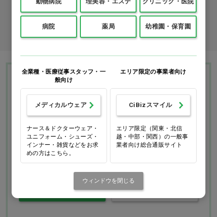
カタログ請求
動物病院
理美容・エステ
クリニック・医院
病院
薬局
幼稚園・保育園
商品コード入力でクイックオーダー
全業種・医療従事スタッフ・一
エリア限定の事業者向け
Ciモール ウェブ通販のご利用ガイド・ヘル
般向け
プ
メディカルウェア
CiBizスマイル
お支払いについて
送料について
ナース＆ドクターウェア・
エリア限定（関東・北信
ユニフォーム・シューズ・
越・中部・関西）の一般事
インナー・雑貨などをお求
業者向け総合通販サイト
返品・交換につい
修理・保証につい
めの方はこちら。
て
て
ウィンドウを閉じる
ご利用ガイドを詳しく見
よくあるご質問
る