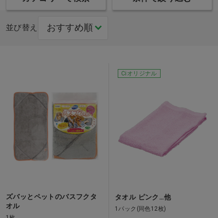
並び替え
Ciオリジナル
ズバッとペットのバスフクタ
タオル ピンク…他
オル
1パック(同色12枚)
1枚