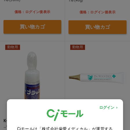
1本(40g)
価格：ログイン後表示
価格：ログイン後表示
買い物カゴ
買い物カゴ
動物用
動物用
ログイン
K-ブラッシュ J(ジェルタイプ)
Dr.WANDEL(ドクターワンデ
…他
ル)プラス 30g(単体)…他
Ciモールは「株式会社歯愛メディカル」が運営する