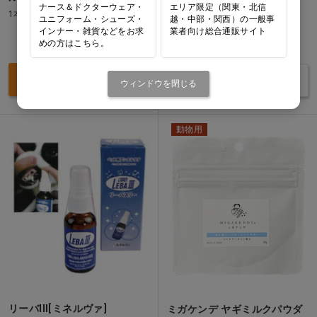
ナース＆ドクターウェア・
エリア限定（関東・北信
1本(28g)
1本(70g)
ユニフォーム・シューズ・
越・中部・関西）の一般事
インナー・雑貨などをお求
業者向け総合通販サイト
めの方はこちら。
価格：ログイン後表示
価格：ログイン後表示
買い物カゴ
バリエーションを見る
ウィンドウを閉じる
動物用
リーバIII[ミネルヴァ]
ミガケンデ ヤギミルクパウダ