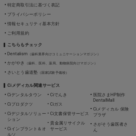
特定商取引法に基づく表記
プライバシーポリシー
情報セキュリティ基本方針
ご利用規約
こちらもチェック
Dentalism
（歯科業界向けコミュニケーションマガジン）
かがやき
（歯科、医科、薬局、動物病院向けマガジン）
さいとう歯道塾
（国家試験予備校）
Ciメディカル関連サービス
Ciデンタルタウン
Ciでんき
医院さまHP制作
DentalMall
Ciプロダクツ
Ciガス
Ciメディカル 保険
Ciデジタルソリュー
Ci文書保管サービス
プラザ
ション
貴金属リサイクル
さがそう歯医者さ
Ciインプラント＆オ
サービス
ん
ルソ