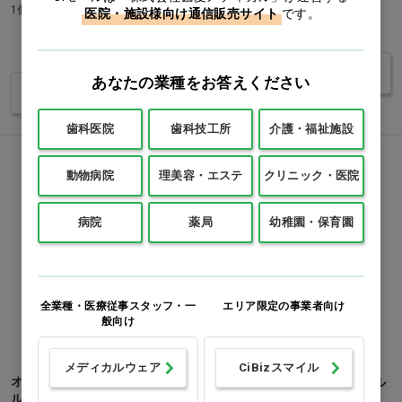
1個(30ml)
医院・施設様向け通信販売サイト
です。
価格：ログイン後表示
価格：ログイン後表示
バリエーションを見る
あなたの業種をお答えください
バリエーションを見る
歯科医院
歯科技工所
介護・福祉施設
動物病院
理美容・エステ
クリニック・医院
病院
薬局
幼稚園・保育園
全業種・医療従事スタッフ・一
エリア限定の事業者向け
般向け
メディカルウェア
CiBizスマイル
オーラティーン デンタルジェ
C.E.T. 歯みがきペースト モル
ル [PKBジャパン] 1本
トフレーバー…他