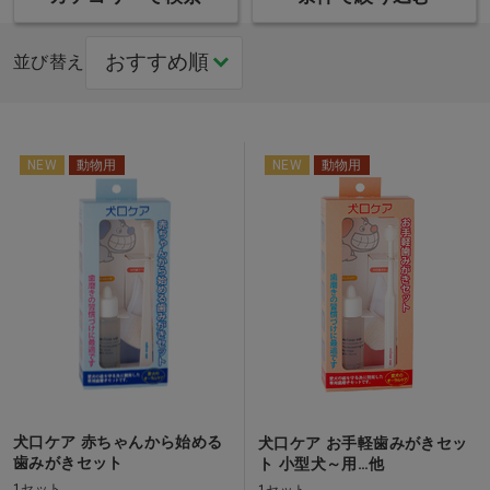
並び替え
NEW
動物用
NEW
動物用
犬口ケア 赤ちゃんから始める
犬口ケア お手軽歯みがきセッ
歯みがきセット
ト 小型犬～用…他
1セット
1セット