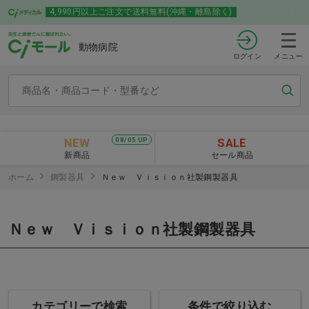
4,990円以上ご注文で送料無料(沖縄・離島除く)
動物病院
ログイン
メニュー
NEW
SALE
08/05 UP
新商品
セール商品
ホーム
鋼製器具
Ｎｅｗ Ｖｉｓｉｏｎ社製鋼製器具
Ｎｅｗ Ｖｉｓｉｏｎ社製鋼製器具
カテゴリーで検索
条件で絞り込む