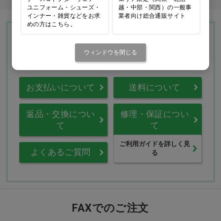
ユニフォーム・シューズ・
越・中部・関西）の一般事
インナー・雑貨などをお求
業者向け総合通販サイト
めの方はこちら。
Ciモール ウェブ通販のご利用ガイド・ヘル
プ
ウィンドウを閉じる
お支払いについて
送料について
返品・交換につい
修理・保証につい
て
て
ご利用ガイドを詳しく見
よくあるご質問
る
FAXでのご注文