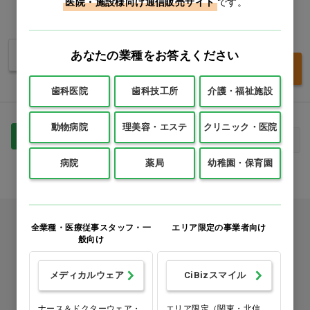
医院・施設様向け通信販売サイト
です。
1本
価格：ログイン後表示
価格：ログイン後表示
あなたの業種をお答えください
バリエーションを見る
買い物カゴ
歯科医院
歯科技工所
介護・福祉施設
動物病院
理美容・エステ
クリニック・医院
1
最初
前へ
次へ
最後
病院
薬局
幼稚園・保育園
カタログをご利用のお客様
全業種・医療従事スタッフ・一
エリア限定の事業者向け
般向け
カタログ請求
メディカルウェア
CiBizスマイル
商品コード入力でクイックオーダー
ナース＆ドクターウェア・
エリア限定（関東・北信