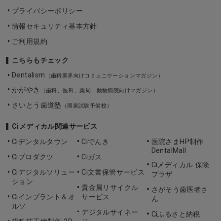
プライバシーポリシー
情報セキュリティ基本方針
ご利用規約
こちらもチェック
Dentalism
（歯科業界向けコミュニケーションマガジン）
かがやき
（歯科、医科、薬局、動物病院向けマガジン）
さいとう歯道塾
（国家試験予備校）
Ciメディカル関連サービス
Ciデンタルタウン
Ciでんき
医院さまHP制作
DentalMall
Ciプロダクツ
Ciガス
Ciメディカル 保険
Ciデジタルソリュー
Ci文書保管サービス
プラザ
ション
貴金属リサイクル
さがそう歯医者さ
Ciインプラント＆オ
サービス
ん
ルソ
デジタルサイネー
Ciふるさと納税