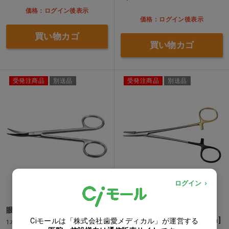
価格：ログイン後表示
価格：ログイン後表示
買い物カゴ
買い物カゴ
受発注商品
別送品
受発注商品
別送品
ログイン
眼科剪刀 [New Vision] 反…他
TC クライルウッド･ウォルト
ン持針器 スリム[New Vision]
Ciモールは「株式会社歯愛メディカル」が運営する
1本