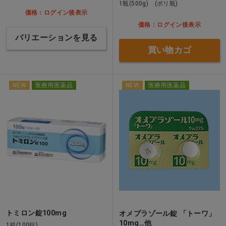
1瓶(500g) (ポリ瓶)
価格：ログイン後表示
価格：ログイン後表示
バリエーションを見る
買い物カゴ
NEW
医療用医薬品
NEW
医療用医薬品
トミロン錠100mg
オメプラゾール錠 「トーワ」
10mg…他
1箱(100錠)