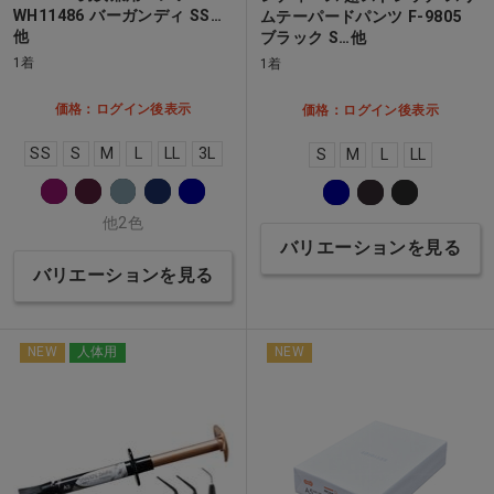
WH11486 バーガンディ SS…
ムテーパードパンツ F-9805
他
ブラック S…他
1着
1着
価格：ログイン後表示
価格：ログイン後表示
SS
S
M
L
LL
3L
S
M
L
LL
他2色
バリエーションを見る
バリエーションを見る
NEW
人体用
NEW