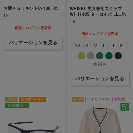
お薬チョッキン HC-100…他
WHISEL 男女兼用スクラブ
WH11485 ターコイズ LL…他
1個
1着
価格：ログイン後表示
価格：ログイン後表示
バリエーションを見る
SS
S
M
L
LL
3L
他24色
バリエーションを見る
NEW
新大阪SR展示
NEW
Ciオリジナル
女性用
東京SR展示