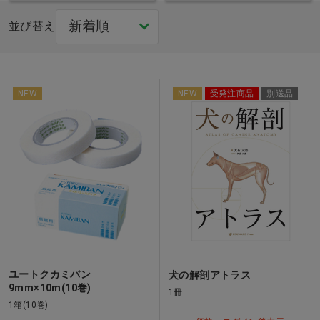
並び替え
NEW
NEW
受発注商品
別送品
ユートクカミバン
犬の解剖アトラス
9mm×10m(10巻)
1冊
1箱(10巻)