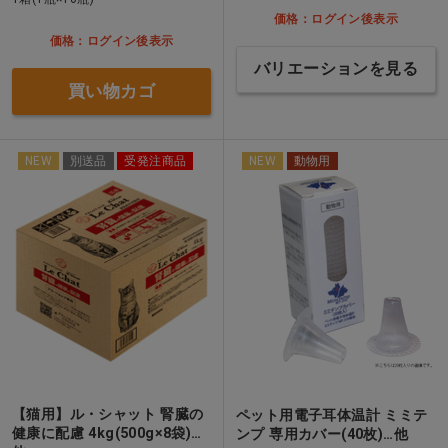
価格：ログイン後表示
価格：ログイン後表示
バリエーションを見る
買い物カゴ
NEW
別送品
受発注商品
NEW
動物用
【猫用】ル・シャット 腎臓の
ペット用電子耳体温計 ミミテ
健康に配慮 4kg(500g×8袋)…
ンプ 専用カバー(40枚)…他