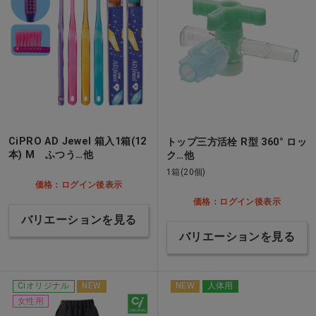
CiPRO AD Jewel 箱入1箱(12
トップ三方活栓 R型 360° ロッ
本) M ふつう…他
ク…他
1箱(20個)
価格：ログイン後表示
価格：ログイン後表示
バリエーションを見る
バリエーションを見る
Ciオリジナル
NEW
NEW
人体用
女性用