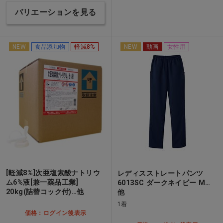
バリエーションを見る
NEW
食品添加物
軽減8%
NEW
動画
女性用
[軽減8%]次亜塩素酸ナトリウ
レディスストレートパンツ
ム6%液[兼一薬品工業]
6013SC ダークネイビー M…
20kg(詰替コック付)…他
他
1着
価格：ログイン後表示