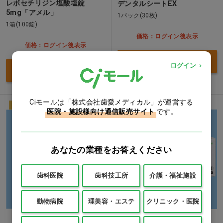
レボセチリジン塩酸塩錠
デンタルシートEX
5mg「アメル」
1パック(30枚)
1箱(100錠)
価格：ログイン後表示
価格：ログイン後表示
買い物カゴ
ログイン
買い物カゴ
Ciモールは「株式会社歯愛メディカル」が運営する
NEW
動物用
NEW
動物用
医院・施設様向け通信販売サイト
です。
あなたの業種をお答えください
歯科医院
歯科技工所
介護・福祉施設
動物病院
理美容・エステ
クリニック・医院