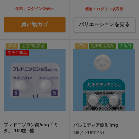
価格：ログイン後表示
価格：ログイン後表示
買い物カゴ
バリエーションを見る
NEW
医療用医薬品
NEW
医療用医薬品
人体用
受発注商品
プレドニゾロン錠5mg「ミ
パルモディア錠0.1mg
タ」 100錠…他
1箱(PTP10錠×10)