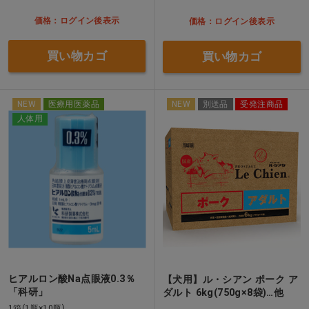
価格：ログイン後表示
価格：ログイン後表示
買い物カゴ
買い物カゴ
NEW
医療用医薬品
NEW
別送品
受発注商品
人体用
ヒアルロン酸Na点眼液0.3％
【犬用】ル・シアン ポーク ア
「科研」
ダルト 6kg(750g×8袋)…他
1箱(1瓶×10瓶)