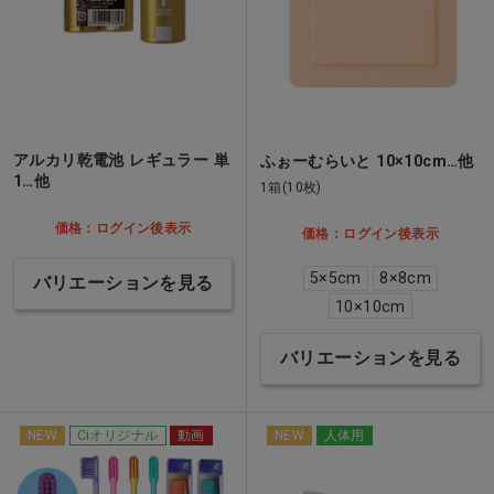
アルカリ乾電池 レギュラー 単
ふぉーむらいと 10×10cm…他
1…他
1箱(10枚)
価格：ログイン後表示
価格：ログイン後表示
5×5cm
8×8cm
バリエーションを見る
10×10cm
バリエーションを見る
NEW
Ciオリジナル
動画
NEW
人体用