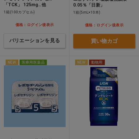
「TCK」 125mg…他
0.05％「日新」
1箱(100カプセル)
1箱(5mL×10本)
価格：ログイン後表示
価格：ログイン後表示
バリエーションを見る
買い物カゴ
NEW
医療用医薬品
NEW
動物用