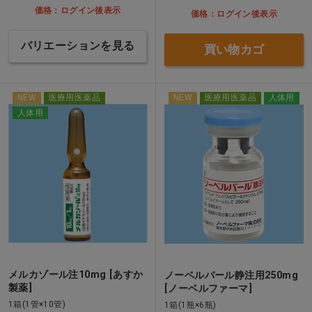
価格：ログイン後表示
価格：ログイン後表示
バリエーションを見る
買い物カゴ
NEW
医療用医薬品
NEW
医療用医薬品
人体用
人体用
メルカゾール注10mg [あすか
ノーベルバール静注用250mg
製薬]
[ノーベルファーマ]
1箱(1管×10管)
1箱(1瓶×6瓶)