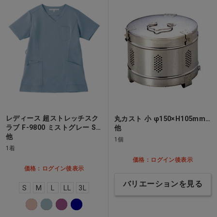
レディース 超ストレッチスク
丸カスト 小 φ150×H105mm…
ラブ F-9800 ミストグレー S…
他
他
1個
1着
価格：ログイン後表示
価格：ログイン後表示
バリエーションを見る
S
M
L
LL
3L