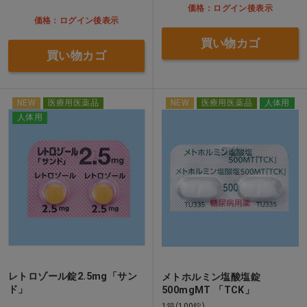
価格：ログイン後表示
価格：ログイン後表示
買い物カゴ
買い物カゴ
NEW
医療用医薬品
NEW
医療用医薬品
人体用
人体用
レトロゾール錠2.5mg「サン
メトホルミン塩酸塩錠
ド」
500mgMT 「TCK」
1箱(100錠)