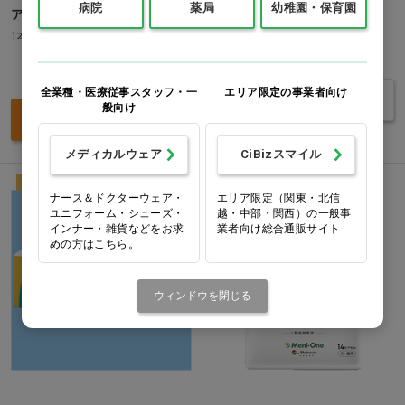
病院
薬局
幼稚園・保育園
アイボメック注 50ml
コンセーブ錠 12.5mg…他
1本(50ml)
価格：ログイン後表示
価格：ログイン後表示
全業種・医療従事スタッフ・一
エリア限定の事業者向け
バリエーションを見る
般向け
買い物カゴ
メディカルウェア
CiBizスマイル
NEW
動物用
NEW
動物用
ナース＆ドクターウェア・
エリア限定（関東・北信
ユニフォーム・シューズ・
越・中部・関西）の一般事
インナー・雑貨などをお求
業者向け総合通販サイト
めの方はこちら。
ウィンドウを閉じる