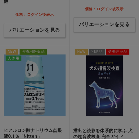
他
価格：ログイン後表示
価格：ログイン後表示
バリエーションを見る
バリエーションを見る
NEW
医療用医薬品
NEW
別送品
受発注商品
人体用
ヒアルロン酸ナトリウム点眼
描出と読影を体系的に学ぶ 犬
液0.1％「Nitten」
の超音波検査 完全ガイド