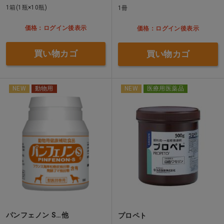
1箱(1瓶×10瓶)
1冊
価格：ログイン後表示
価格：ログイン後表示
買い物カゴ
買い物カゴ
NEW
動物用
NEW
医療用医薬品
パンフェノン S…他
プロペト