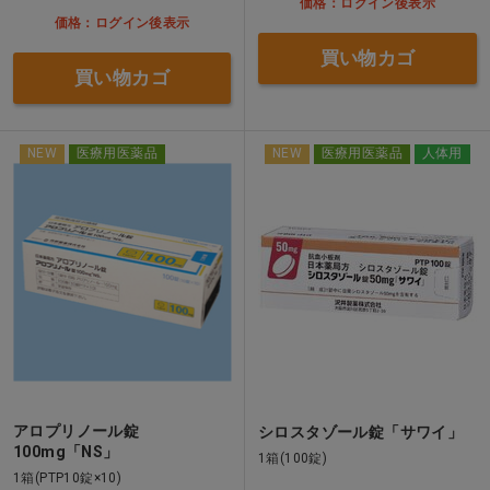
価格：ログイン後表示
価格：ログイン後表示
買い物カゴ
買い物カゴ
NEW
医療用医薬品
NEW
医療用医薬品
人体用
アロプリノール錠
シロスタゾール錠「サワイ」
100mg「NS」
1箱(100錠)
1箱(PTP10錠×10)