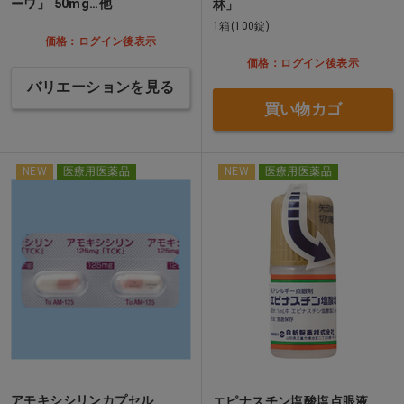
ーワ」 50mg…他
林」
1箱(100錠)
価格：ログイン後表示
価格：ログイン後表示
バリエーションを見る
買い物カゴ
NEW
医療用医薬品
NEW
医療用医薬品
アモキシシリンカプセル
エピナスチン塩酸塩点眼液