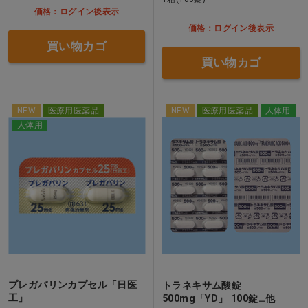
価格：ログイン後表示
価格：ログイン後表示
買い物カゴ
買い物カゴ
NEW
医療用医薬品
NEW
医療用医薬品
人体用
人体用
プレガバリンカプセル「日医
トラネキサム酸錠
工」
500mg「YD」 100錠…他