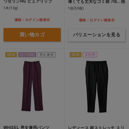
ワセリンHG ピュアリップ
薄くても丈夫なゴミ袋 70L…他
1本(10g)
1袋(50枚)
価格：ログイン後表示
価格：ログイン後表示
買い物カゴ
バリエーションを見る
NEW
おソロ割
男女兼用
NEW
女性用
WHISEL 男女兼用パンツ
レディース 超ストレッチ スリ