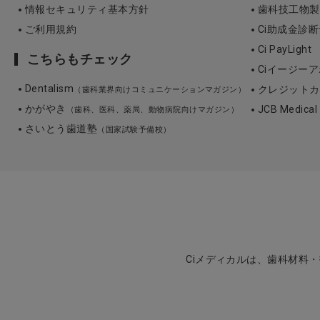
情報セキュリティ基本方針
歯科技工物製作 3
ご利用規約
Ci助成金診
Ci PayLight
こちらもチェック
Ciイージーア
Dentalism
クレジットカ
（歯科業界向けコミュニケーションマガジン）
かがやき
JCB Medica
（歯科、医科、薬局、動物病院向けマガジン）
さいとう歯道塾
（国家試験予備校）
Ciメディカルは、歯科材料