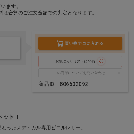
ざいます。
料は合算のご注文金額での判定となります。
口元空間広々マスク ピ
口元空間広々マスク ホ
ンク
ワイト
買い物カゴに入れる
価格：ログイン後表示
価格：ログイン後表示
お気に入りリストに登録
この商品についてお問い合わせ
商品ID：806602092
ベッド！
備わったメディカル専用ビニルレザー。