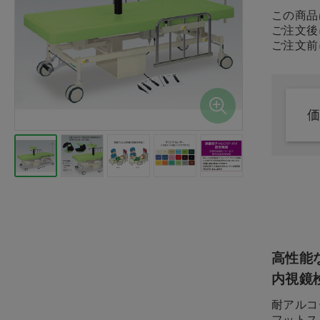
検査
この商品
ご注文後
ご注文前
処置
TR3コンフォート
プレゼント用品
ク イエロー M
価格：ログイン後
オーラルケア用品
介護用品
医薬品
ウェア
高性能
美容・ヘルスケア
内視鏡
耐アルコ
家具 備品
フットス