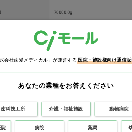
量
70000.0g
・セット内容
ベッド本体,ベッド柵×2,専用足置き台×1
保証期間
36か月 本体のみ
号
27B3X00231000029 一般医療機器(ｸﾗ
株式会社歯愛メディカル」が運営する
医院・施設様向け通信販
あなたの業種をお答えください
この商品のレビュー
歯科技工所
介護・福祉施設
動物病院
レビューはまだありません
医院
病院
薬局