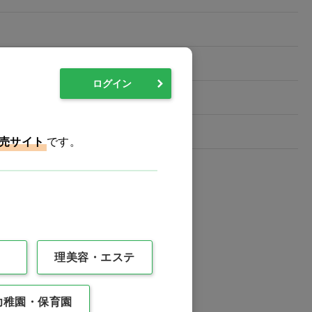
,フットスイッチ(メモリー機能なし),点滴
ログイン
ｽⅠ)
売サイト
です。
理美容・エステ
幼稚園・保育園