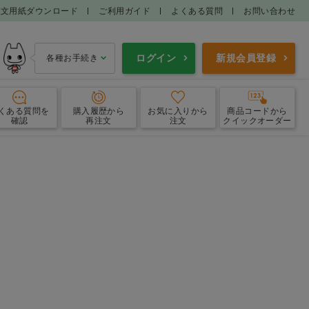
注文用紙ダウンロード
ご利用ガイド
よくある質問
お問い合わせ
ログイン
新規会員登録
各種お手続き
くある質問
を
購入履歴
から
お気に入り
から
商品コードから
確認
再注文
注文
クイックオーダー
エプロン
ガウン