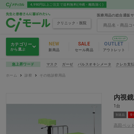
4,990円以上ご注文で送料無料(沖縄・離島除く)
医療用品の総合通販サ
クリニック・医院
08/03 UP
NEW
SALE
OUTLET
カテゴリー
から選ぶ
新商品
セール商品
アウトレット
感染予防
マスク
ガーゼ
パルスオキシメータ
クレカ支
急上昇ワード
感染予防
ホーム
診察
その他診察用品
滅菌・消毒・洗浄
マスク
衛生材料
その他感染
内視
1台
注射・輸液・カテーテル
感染予防 おすす
別送品
受
診察
高田ベッ