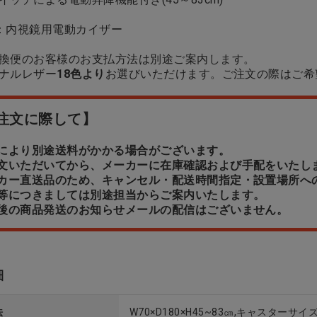
：内視鏡用電動カイザー
換便のお客様のお支払方法は別途ご案内します。
ナルレザー
18色より
お選びいただけます。ご注文の際はご希
注文に際して】
域により別途送料がかかる場合がございます。
注文いただいてから、メーカーに在庫確認および手配をいたし
ーカー直送品のため、キャンセル・配送時間指定・設置場所へ
期等につきましては別途担当からご案内いたします。
荷後の商品発送のお知らせメールの配信はございません。
細
法
W70×D180×H45~83㎝,キャスターサ