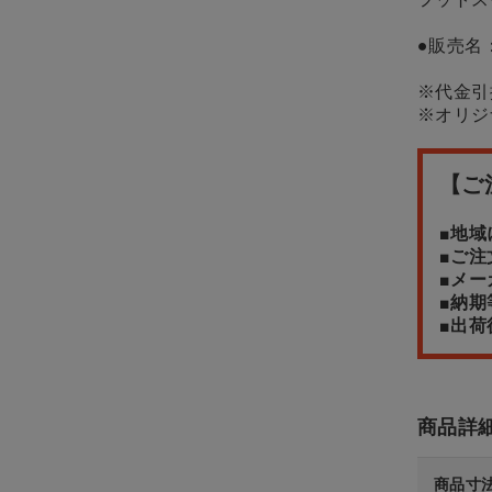
事務用品 診察券
●販売名
ペット用品
※代金引
※オリジ
本 ＣＤ
【ご
専門診療科
■地
■ご
クリアランス
■メ
■納
訳あり
■出
訪問看護
商品詳
商品寸