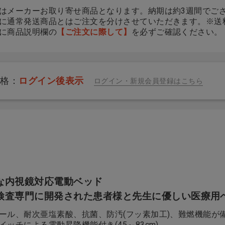
はメーカーお取り寄せ商品となります。納期は約3週間でご
に通常発送商品とはご注文を分けさせていただきます。※送
に商品説明欄の
【ご注文に際して】
を必ずご確認ください。
マス
チークカラーマスク ア
TR3コンフォートマス
ッシュピンク
ク ホワイト M
価格：
ログイン後表示
ログイン・新規会員登録はこちら
表示
価格：ログイン後表示
価格：ログイン後表示
な内視鏡対応電動ベッド
検査専門に開発された患者様と先生に優しい医療用
ール、耐次亜塩素酸、抗菌、防汚(フッ素加工)、難燃機能が
イッチによる電動昇降機能付き(45～83cm)