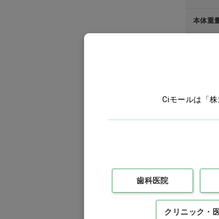
本体重
付属品
お客様
届出番
Ciモールは「
歯科医院
クリニック・