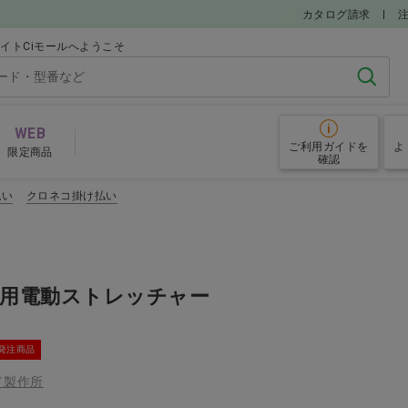
カタログ請求
イトCiモールへようこそ
検索
WEB
ご利用ガイド
を
よ
限定商品
確認
払い
クロネコ掛け払い
グローブ
予防
その他院内備品
鏡用電動ストレッチャー
めアイテム
発注商品
ド製作所