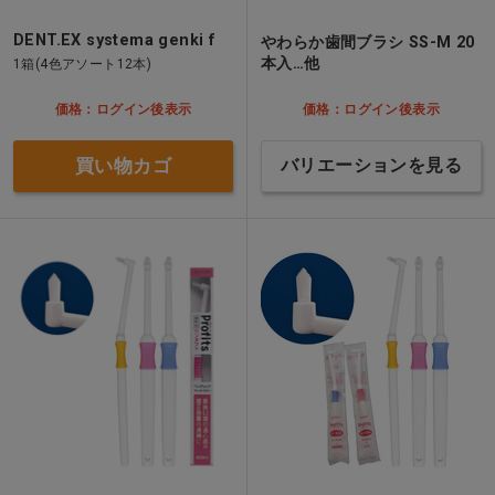
DENT.EX systema genki f
やわらか歯間ブラシ SS-M 20
本入…他
1箱(4色アソート12本)
価格：ログイン後表示
価格：ログイン後表示
買い物カゴ
バリエーションを見る