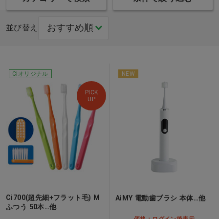
並び替え
Ciオリジナル
NEW
PICK
UP
Ci700(超先細+フラット毛) M
AiMY 電動歯ブラシ 本体…他
ふつう 50本…他
価格：ログイン後表示