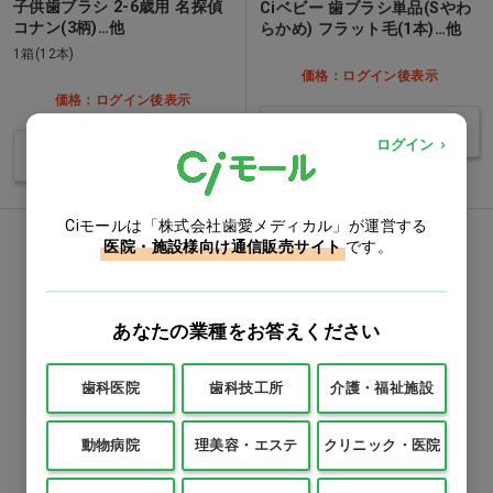
子供歯ブラシ 2-6歳用 名探偵
Ciベビー 歯ブラシ単品(Sやわ
コナン(3柄)…他
らかめ) フラット毛(1本)…他
1箱(12本)
価格：ログイン後表示
価格：ログイン後表示
バリエーションを見る
ログイン
バリエーションを見る
Ciモールは「株式会社歯愛メディカル」が運営する
医院・施設様向け通信販売サイト
です。
あなたの業種をお答えください
歯科医院
歯科技工所
介護・福祉施設
動物病院
理美容・エステ
クリニック・医院