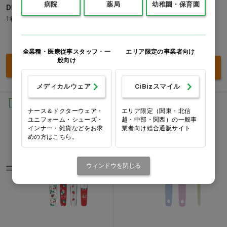
病院
薬局
幼稚園・保育園
DENT.EX systema genki j
柄付きくるリーナブラシ
1箱(12本)
1本(色指定不可)
価格：ログイン後表示
価格：ログイン後表示
全業種・医療従事スタッフ・一
エリア限定の事業者向け
般向け
買い物カゴ
買い物カゴ
メディカルウェア
CiBizスマイル
Ciオリジナル
Ciオリジナル
ナース＆ドクターウェア・
エリア限定（関東・北信
ユニフォーム・シューズ・
越・中部・関西）の一般事
インナー・雑貨などをお求
業者向け総合通販サイト
めの方はこちら。
ウィンドウを閉じる