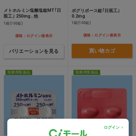
メトホルミン塩酸塩錠MT｢日
ボグリボース錠｢日医工｣
医工｣ 250mg…他
0.2mg
1箱(100錠)
1箱(100錠)
価格：ログイン後表示
価格：ログイン後表示
買い物カゴ
バリエーションを見る
医療用医薬品
医療用医薬品
ログイン