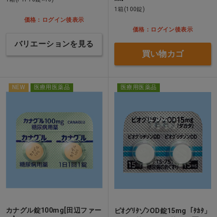
1箱(100錠)
価格：ログイン後表示
価格：ログイン後表示
バリエーションを見る
買い物カゴ
NEW
医療用医薬品
医療用医薬品
カナグル錠100mg[田辺ファー
ピｵグﾘﾀゾﾝOD錠15mg「ﾀｶﾀ」