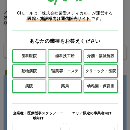
メトホルミン塩酸塩錠
リベルサス錠［ノボノルディ
Ciモールは「株式会社歯愛メディカル」が運営する
250mgMT「トーワ」[東和薬
スクファーマ］ 7mg…他
医院・施設様向け通信販売サイト
です。
品] 100錠…他
1箱(100錠)
価格：ログイン後表示
価格：ログイン後表示
あなたの業種をお答えください
バリエーションを見る
バリエーションを見る
歯科医院
歯科技工所
介護・福祉施設
動物病院
理美容・エステ
クリニック・医院
医療用医薬品
医療用医薬品
病院
薬局
幼稚園・保育園
全業種・医療従事スタッフ・一
エリア限定の事業者向け
般向け