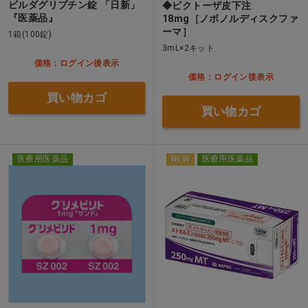
ビルダグリプチン錠 「日新」
◆ビクトーザ皮下注
『医薬品』
18mg［ノボノルディスクファ
ーマ］
1箱(100錠)
3mL×2キット
価格：ログイン後表示
価格：ログイン後表示
買い物カゴ
買い物カゴ
医療用医薬品
NEW
医療用医薬品