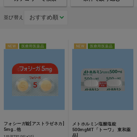
並び替え
NEW
医療用医薬品
NEW
医療用医薬品
フォシーガ錠[アストラゼネカ]
メトホルミン塩酸塩錠
5mg…他
500mgMT「トーワ」 東和薬
品]
1箱(PTP10錠×10)