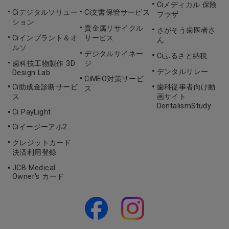
Ciメディカル 保険
Ciデジタルソリュー
Ci文書保管サービス
プラザ
ション
貴金属リサイクル
さがそう歯医者さ
Ciインプラント＆オ
サービス
ん
ルソ
デジタルサイネー
Ciふるさと納税
歯科技工物製作 3D
ジ
デンタルリレー
Design Lab
CiMEO対策サービ
Ci助成金診断サービ
歯科従事者向け動
ス
ス
画サイト
DentalismStudy
Ci PayLight
Ciイージーアポ2
クレジットカード
決済利用登録
JCB Medical
Owner's カード