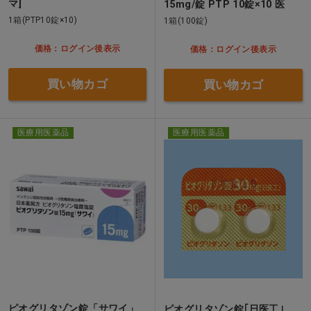
マ]
15mg/錠 PTP 10錠×10 医
1箱(PTP10錠×10)
1箱(100錠)
価格：ログイン後表示
価格：ログイン後表示
買い物カゴ
買い物カゴ
医療用医薬品
医療用医薬品
ピオグリタゾン錠「サワイ」
ピオグリタゾン錠｢日医工｣