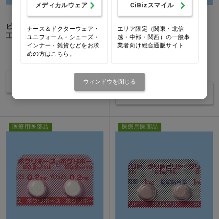
メディカルウェア
CiBizスマイル
ピオグリタゾンOD錠「日医
メトホルミン塩酸塩錠MT
ナース＆ドクターウェア・
エリア限定（関東・北信
工」 30mg 100錠…他
「TCK」 500mg…他
ユニフォーム・シューズ・
越・中部・関西）の一般事
インナー・雑貨などをお求
業者向け総合通販サイト
1箱(100錠)
めの方はこちら。
価格：ログイン後表示
価格：ログイン後表示
バリエーションを見る
ウィンドウを閉じる
バリエーションを見る
医療用医薬品
医療用医薬品