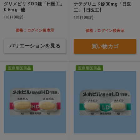
グリメピリドOD錠「日医工」
ナテグリニド錠30mg「日医
0.5mg…他
工」 [日医工]
1箱(100錠)
1箱(100錠)
価格：ログイン後表示
価格：ログイン後表示
バリエーションを見る
買い物カゴ
医療用医薬品
医療用医薬品