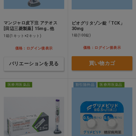
マンジャロ皮下注 アテオス
ピオグリタゾン錠「TCK」
[田辺三菱製薬] 15mg…他
30mg
1箱(100錠)
1箱(1キット×2キット)
価格：ログイン後表示
価格：ログイン後表示
買い物カゴ
バリエーションを見る
医療用医薬品
割引除外品
医療用医薬品