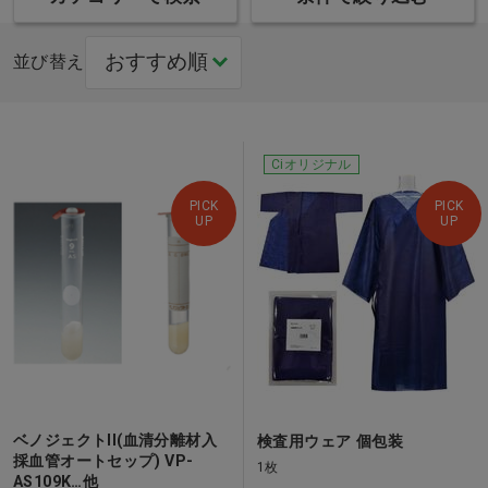
並び替え
Ciオリジナル
PICK
PICK
UP
UP
ベノジェクトII(血清分離材入
検査用ウェア 個包装
採血管オートセップ) VP-
1枚
AS109K…他