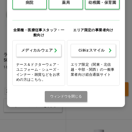
病院
薬局
幼稚園・保育園
全業種・医療従事スタッフ・一
エリア限定の事業者向け
般向け
メディカルウェア
CiBizスマイル
ラボピタ [アグリス]
マリノール封入材 [武藤化学]
50mm×30m…他
1本(25mL)
ナース＆ドクターウェア・
エリア限定（関東・北信
1巻
ユニフォーム・シューズ・
越・中部・関西）の一般事
価格：ログイン後表示
インナー・雑貨などをお求
業者向け総合通販サイト
価格：ログイン後表示
めの方はこちら。
買い物カゴ
20mm×30m
50mm×30m
ウィンドウを閉じる
バリエーションを見る