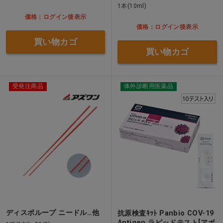
1本(10ml)
価格：ログイン後表示
価格：ログイン後表示
買い物カゴ
買い物カゴ
受発注商品
体外診断用医薬品
ディスポループ ニードル…他
抗原検査ｷｯﾄ Panbio COV-19
Antigen ラピッドテスト[アボ