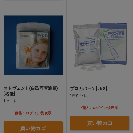
オトヴェント(自己耳管通気)
プロカバーN [JEX]
[名優]
1箱(144個)
1セット
価格：ログイン後表示
価格：ログイン後表示
買い物カゴ
買い物カゴ