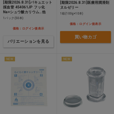
[期限2026.8.31]バキュエット
[期限2026.8.31]医療用潤滑剤
採血管 454061JP フッ化
ヌルゼリー
Na+シュウ酸カリウム…他
1箱(100g×10本)
1パック(50本)
価格：ログイン後表示
価格：ログイン後表示
買い物カゴ
バリエーションを見る
NEW
NEW