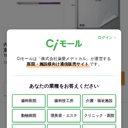
ログイン
内視鏡用ブラシ[名優] ブラシ
フェルラックエプロン [竹虎]
直径：φ3mmタイプ 全長
1箱(100枚)
100cm…他
Ciモールは「株式会社歯愛メディカル」が運営する
1袋(3本)
価格：ログイン後表示
医院・施設様向け通信販売サイト
です。
価格：ログイン後表示
買い物カゴ
あなたの業種をお答えください
バリエーションを見る
歯科医院
歯科技工所
介護・福祉施設
動物病院
理美容・エステ
クリニック・医院