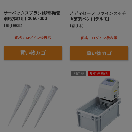
サーベックスブラシ(頸部頸管
メディセーフ ファインタッチ
細胞採取用) 3060-000
II(穿刺ペン) [テルモ]
1箱(100本)
1箱(1本)
価格：ログイン後表示
価格：ログイン後表示
買い物カゴ
買い物カゴ
別送品
受発注商品