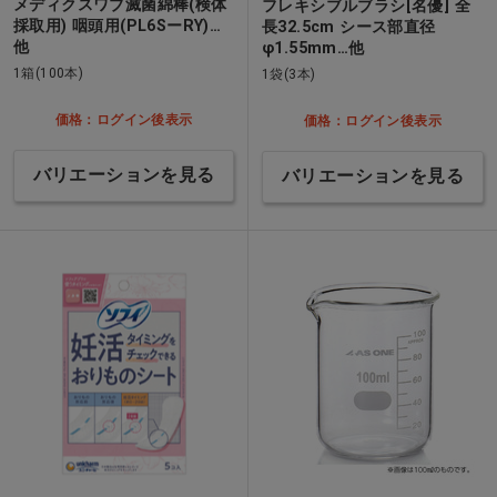
メディクスワブ滅菌綿棒(検体
フレキシブルブラシ[名優] 全
採取用) 咽頭用(PL6SーRY)…
長32.5cm シース部直径
他
φ1.55mm…他
1箱(100本)
1袋(3本)
価格：ログイン後表示
価格：ログイン後表示
バリエーションを見る
バリエーションを見る