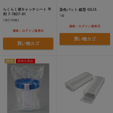
らくらく便キャッチシート 平
染色バット 縦型 GSJ5
判 7-7837-01
1個
1袋(100枚)
価格：ログイン後表示
価格：ログイン後表示
買い物カゴ
買い物カゴ
NEW
受発注商品