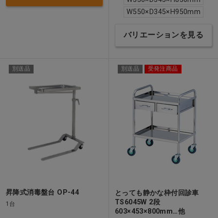
W550×D345×H950mm
バリエーションを見る
別送品
別送品
受発注商品
昇降式消毒盤台 OP-44
とっても静かな枠付回診車
TS6045W 2段
1台
603×453×800mm…他