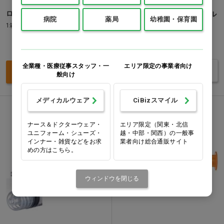
ロックキャップ オス用タイプ
テルモディスポシリンジ [テル
病院
薬局
幼稚園・保育園
モ] SSー20ESZ 20ml…他
1箱(100個)
価格：ログイン後表示
価格：ログイン後表示
全業種・医療従事スタッフ・一
エリア限定の事業者向け
バリエーションを見る
買い物カゴ
般向け
メディカルウェア
CiBizスマイル
ナース＆ドクターウェア・
エリア限定（関東・北信
ユニフォーム・シューズ・
越・中部・関西）の一般事
インナー・雑貨などをお求
業者向け総合通販サイト
めの方はこちら。
ウィンドウを閉じる