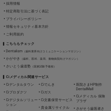
採用情報
特定商取引法に基づく表記
プライバシーポリシー
情報セキュリティ基本方針
ご利用規約
こちらもチェック
Dentalism
（歯科業界向けコミュニケーションマガジン）
かがやき
（歯科、医科、薬局、動物病院向けマガジン）
さいとう歯道塾
（国家試験予備校）
Ciメディカル関連サービス
Ciデンタルタウン
Ciでんき
医院さまHP制作
DentalMall
Ciプロダクツ
Ciガス
Ciメディカル 保険
Ciデジタルソリュー
Ci文書保管サービス
プラザ
ション
貴金属リサイクル
さがそう歯医者さ