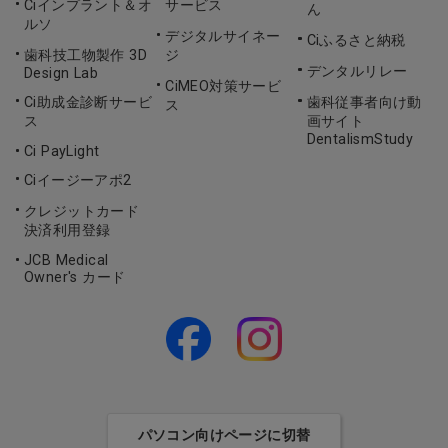
Ciインプラント＆オ
サービス
ん
ルソ
デジタルサイネー
Ciふるさと納税
歯科技工物製作 3D
ジ
デンタルリレー
Design Lab
CiMEO対策サービ
Ci助成金診断サービ
歯科従事者向け動
ス
ス
画サイト
DentalismStudy
Ci PayLight
Ciイージーアポ2
クレジットカード
決済利用登録
JCB Medical
Owner's カード
パソコン向けページに切替