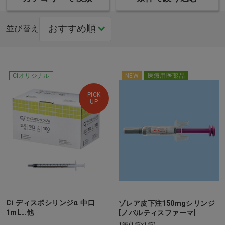
並び替え
Ciオリジナル
NEW
医療用医薬品
PICK
UP
Ci ディスポシリンジα 中口
ゾレア皮下注150mgシリンジ
1mL…他
[ノバルティスファーマ]
1箱(1筒×1筒)