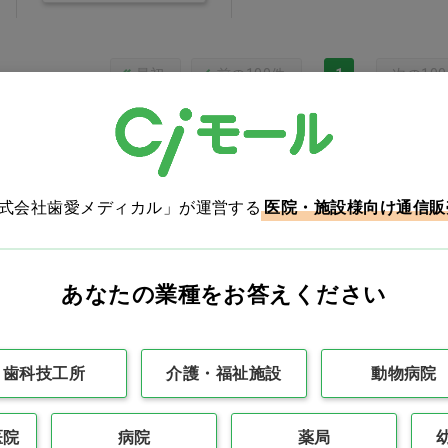
最初
前の100件
1
次の10
株式会社歯愛メディカル」が運営する
医院・施設様向け通信販
カタログをご利用のお客様
あなたの業種をお答えください
カタログ請求
商品コード入力でク
歯科技工所
介護・福祉施設
動物病院
医院
病院
薬局