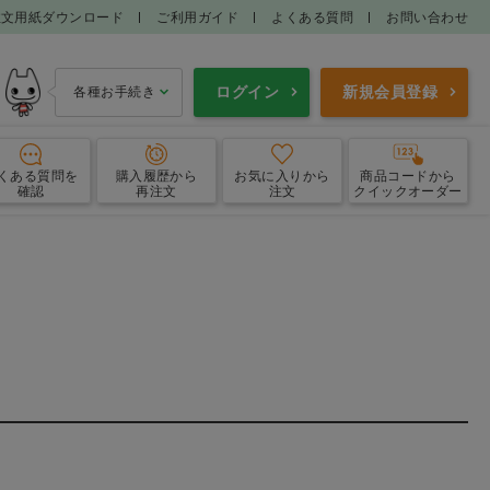
注文用紙ダウンロード
ご利用ガイド
よくある質問
お問い合わせ
ログイン
新規会員登録
各種お手続き
くある質問
を
購入履歴
から
お気に入り
から
商品コードから
確認
再注文
注文
クイックオーダー
エプロン
ガウン