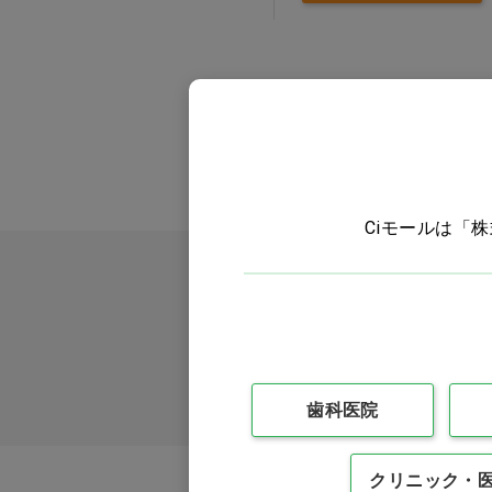
事務用品 診察券
ペット用品
本 ＣＤ
専門診療科
Ciモールは「
クリアランス
訳あり
訪問看護
歯科医院
クリニック・