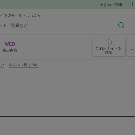
カタログ請求
イトCiモールへようこそ
検索
WEB
ご利用ガイド
を
よ
限定商品
確認
払い
クロネコ掛け払い
グローブ
予防
その他院内備品
めアイテム