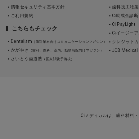
情報セキュリティ基本方針
歯科技工物製作 3
ご利用規約
Ci助成金診
Ci PayLight
こちらもチェック
Ciイージーア
Dentalism
クレジットカ
（歯科業界向けコミュニケーションマガジン）
かがやき
JCB Medica
（歯科、医科、薬局、動物病院向けマガジン）
さいとう歯道塾
（国家試験予備校）
Ciメディカルは、歯科材料