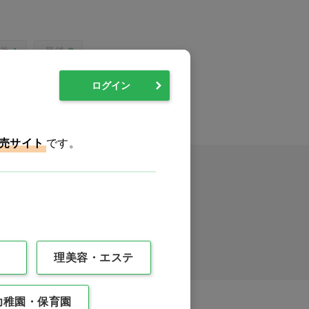
0件
最後
ログイン
売サイト
です。
イックオーダー
理美容・エステ
幼稚園・保育園