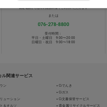
0570-058000
固定電話からは市内通話料金でご利用いただけます
または
076-278-8800
受付時間：
平日・土曜日 9:00〜20:00
日曜日・祝日 9:00〜18:00
ィカル関連サービス
タウン
Ciでんき
Ciガス
ソリューション
Ci文書保管サービス
ント＆オルソ
貴金属リサイクルサービス