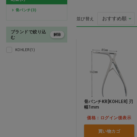
検査
骨パンチ(3)
並び替え
処置
ブランドで絞り込
口元空間広々マスク
解除
プレゼント用品
む
ワイト
KOHLER(1)
価格：ログイン後
オーラルケア用品
介護用品
医薬品
ウェア
骨パンチKR[KOHLER] 刃
幅1mm
美容・ヘルスケア
価格：ログイン後表示
家具 備品
買い物カゴ