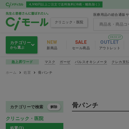
4,990円以上ご注文で送料無料(沖縄・離島除く)
医療用品の総合通販サ
クリニック・医院
08/03 UP
NEW
SALE
OUTLET
カテゴリー
から選ぶ
新商品
セール商品
アウトレット
感染予防
マスク
ガーゼ
パルスオキシメータ
クレカ支
急上昇ワード
感染予防
ホーム
処置
骨パンチ
滅菌・消毒・洗浄
マスク
衛生材料
その他感染
骨パンチ
注射・輸液・カテーテル
カテゴリーで検索
解除
感染予防 おすす
クリニック・医院
診察
処置(3)