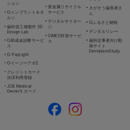
ション
貴金属リサイクル
さがそう歯医者さ
Ciインプラント＆オ
サービス
ん
ルソ
デジタルサイネー
Ciふるさと納税
歯科技工物製作 3D
ジ
デンタルリレー
Design Lab
CiMEO対策サービ
Ci助成金診断サービ
歯科従事者向け動
ス
ス
画サイト
DentalismStudy
Ci PayLight
Ciイージーアポ2
クレジットカード
決済利用登録
JCB Medical
Owner's カード