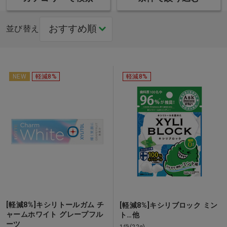
並び替え
NEW
軽減8%
軽減8%
[軽減8%]キシリトールガム チ
[軽減8%]キシリブロック ミン
ャームホワイト グレープフル
ト…他
ーツ
1袋(22g)