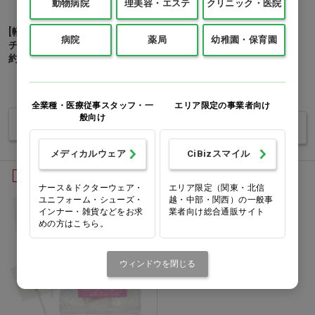
動物病院
理美容・エステ
クリニック・医院
[軽減8%]歯医者さんが作った
[軽減8%]teteo 口内バランス
病院
薬局
幼稚園・保育園
チョコレート 箱タイプ(個包装
タブレットDC+ ブドウ…他
約20粒) 1箱…他
1袋(60粒/48g)
価格：ログイン後表示
価格：ログイン後表示
全業種・医療従事スタッフ・一
エリア限定の事業者向け
般向け
バリエーションを見る
バリエーションを見る
メディカルウェア
CiBizスマイル
軽減8%
ナース＆ドクターウェア・
エリア限定（関東・北信
ユニフォーム・シューズ・
越・中部・関西）の一般事
インナー・雑貨などをお求
業者向け総合通販サイト
めの方はこちら。
ウィンドウを閉じる