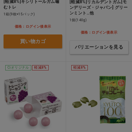
[軽減8%]キシリトールガム噛
[軽減8%]リカルデントガム[モ
むトレ
ンデリーズ・ジャパン] グリー
ンミント…他
1箱(9枚×15パック)
1個(140g)
価格：ログイン後表示
価格：ログイン後表示
買い物カゴ
バリエーションを見る
Ciオリジナル
軽減8%
軽減8%