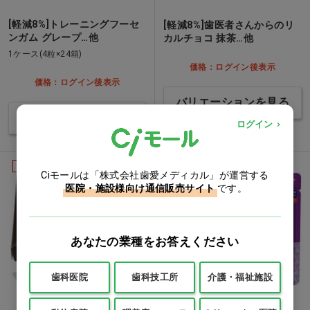
[軽減8%]トレーニングフーセ
[軽減8%]歯医者さんからのリ
ンガム グレープ…他
カルチョコ 抹茶…他
1ケース(4粒×24箱)
価格：ログイン後表示
価格：ログイン後表示
バリエーションを見る
バリエーションを見る
ログイン
軽減8%
軽減8%
Ciモールは「株式会社歯愛メディカル」が運営する
医院・施設様向け通信販売サイト
です。
あなたの業種をお答えください
歯科医院
歯科技工所
介護・福祉施設