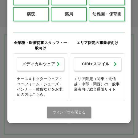
商品コード入力でクイックオーダー
病院
薬局
幼稚園・保育園
全業種・医療従事スタッフ・一
エリア限定の事業者向け
Ciモール ウェブ通販のご利用ガイド・ヘル
般向け
プ
メディカルウェア
CiBizスマイル
お支払いについて
送料について
ナース＆ドクターウェア・
エリア限定（関東・北信
ユニフォーム・シューズ・
越・中部・関西）の一般事
インナー・雑貨などをお求
業者向け総合通販サイト
返品・交換につい
修理・保証につい
めの方はこちら。
て
て
ご利用ガイドを詳しく見
ウィンドウを閉じる
よくあるご質問
る