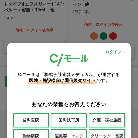
トタイプ)[エフスリィー] 14Fr
ーン…他
バルーン容量：10mL…他
1箱(10本)
1セット
価格：ログイン後表示
価格：ログイン後表示
バリエーションを見る
バリエーションを見る
ログイン
Ciモールは「株式会社歯愛メディカル」が運営する
医院・施設様向け通信販売サイト
です。
1
最初
前へ
次へ
最後
あなたの業種をお答えください
カタログをご利用のお客様
歯科医院
歯科技工所
介護・福祉施設
カタログ請求
動物病院
理美容・エステ
クリニック・医院