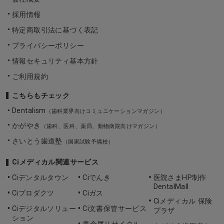
採用情報
特定商取引法に基づく表記
プライバシーポリシー
情報セキュリティ基本方針
ご利用規約
こちらもチェック
Dentalism
（歯科業界向けコミュニケーションマガジン）
かがやき
（歯科、医科、薬局、動物病院向けマガジン）
さいとう歯道塾
（国家試験予備校）
Ciメディカル関連サービス
Ciデンタルタウン
Ciでんき
医院さまHP制作
DentalMall
Ciプロダクツ
Ciガス
Ciメディカル 保険
Ciデジタルソリュー
Ci文書保管サービス
プラザ
ション