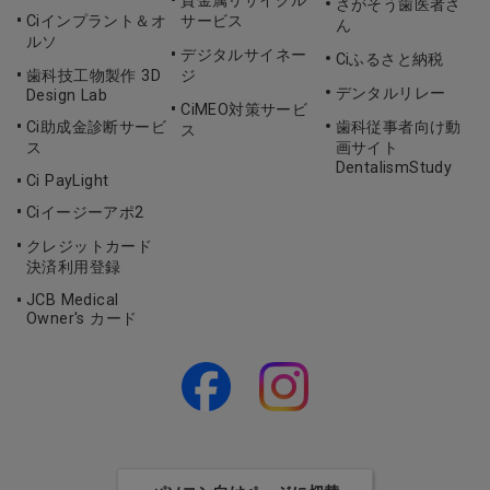
貴金属リサイクル
さがそう歯医者さ
Ciインプラント＆オ
サービス
ん
ルソ
デジタルサイネー
Ciふるさと納税
歯科技工物製作 3D
ジ
デンタルリレー
Design Lab
CiMEO対策サービ
Ci助成金診断サービ
歯科従事者向け動
ス
ス
画サイト
DentalismStudy
Ci PayLight
Ciイージーアポ2
クレジットカード
決済利用登録
JCB Medical
Owner's カード