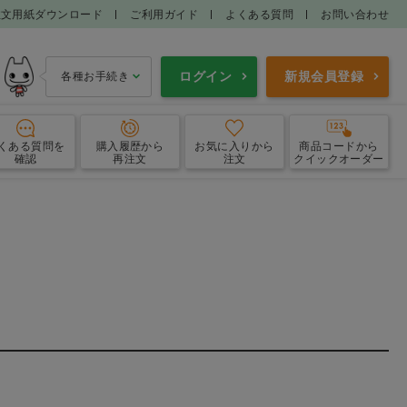
注文用紙ダウンロード
ご利用ガイド
よくある質問
お問い合わせ
ログイン
新規会員登録
各種お手続き
くある質問
を
購入履歴
から
お気に入り
から
商品コードから
確認
再注文
注文
クイックオーダー
エプロン
ガウン