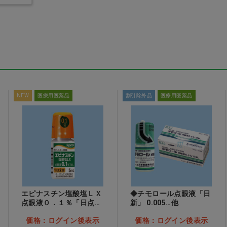
 ア
CiPRO 手術用グローブ
プレガードマスク プレ
パウダーフリー 6.0
ミアム ブルー 1箱(50
枚)
表示
価格：ログイン後表示
価格：ログイン後表示
NEW
医療用医薬品
割引除外品
医療用医薬品
エピナスチン塩酸塩ＬＸ
◆チモロール点眼液「日
点眼液０．１％「日点」
新」 0.005…他
[ロートニッテン]
価格：ログイン後表示
価格：ログイン後表示