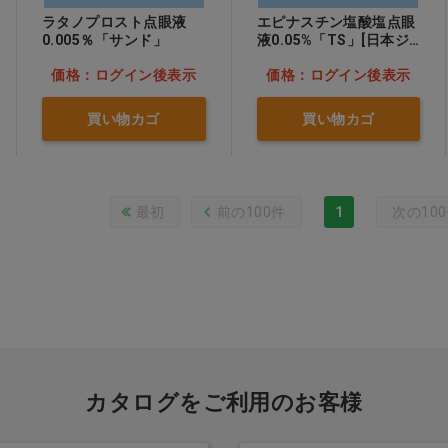
ラタノプロスト点眼液
エピナスチン塩酸塩点眼
0.005％「サンド」
液0.05%「TS」[日本ジ
ェネリック]
価格：ログイン後表示
価格：ログイン後表示
買い物カゴ
買い物カゴ
最初
前の100件
1
次の10
カタログをご利用のお客様