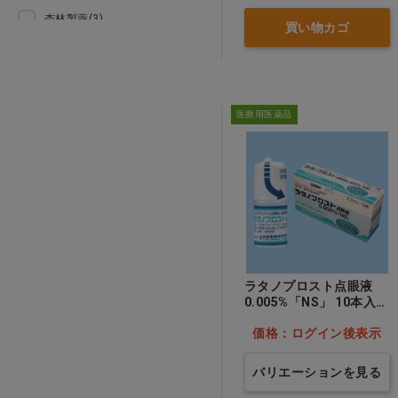
杏林製薬(3)
事務用品 診察券
買い物カゴ
ｻﾝﾄﾞ(1)
ペット用品
本 ＣＤ
医療用医薬品
専門診療科
クリアランス
訳あり
ラタノプロスト点眼液
訪問看護
0.005%「NS」 10本入…
他
価格：ログイン後表示
バリエーションを見る