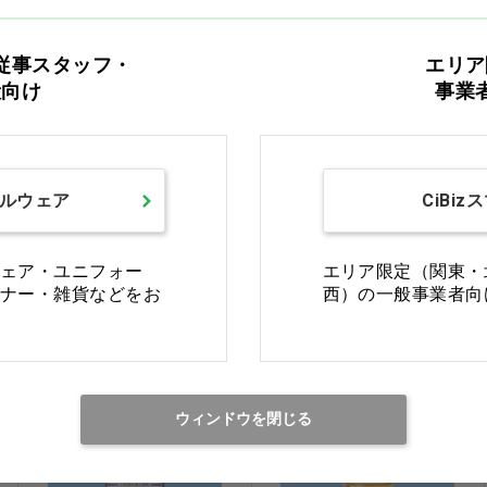
従事スタッフ・
エリア
般向け
事業
ビマトプロスト点眼液
オフロキサシン点眼液
0.03%「日点」
0.3%「日新」
ルウェア
CiBiz
価格：ログイン後表示
価格：ログイン後表示
買い物カゴ
買い物カゴ
ェア・ユニフォー
エリア限定（関東・
ナー・雑貨などをお
西）の一般事業者向
医療用医薬品
医療用医薬品
ウィンドウを閉じる