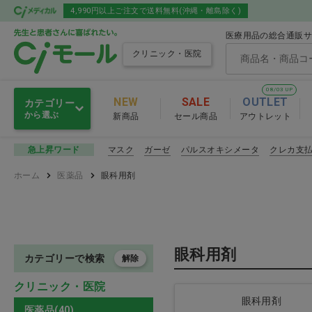
4,990円以上ご注文で送料無料(沖縄・離島除く)
医療用品の総合通販サ
クリニック・医院
08/03 UP
NEW
SALE
OUTLET
カテゴリー
から選ぶ
新商品
セール商品
アウトレット
感染予防
マスク
ガーゼ
パルスオキシメータ
クレカ支
急上昇ワード
感染予防
ホーム
医薬品
眼科用剤
滅菌・消毒・洗浄
マスク
衛生材料
その他感染
眼科用剤
注射・輸液・カテーテル
カテゴリーで検索
解除
感染予防 おすす
クリニック・医院
診察
眼科用剤
医薬品(40)