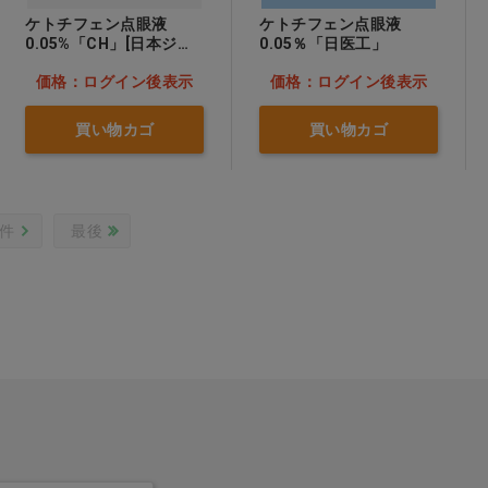
ケトチフェン点眼液
ケトチフェン点眼液
0.05%「CH」[日本ジェ
0.05％「日医工」
ネリック]
価格：ログイン後表示
価格：ログイン後表示
買い物カゴ
買い物カゴ
0件
最後