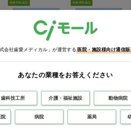
医療用医薬品
医療用医薬品
株式会社歯愛メディカル」が運営する
医院・施設様向け通信販
オロパタジン点眼液
ラタノプロスト点眼液
0.1％「ニッテン」
0.005％「ニッテン」
5mL×10瓶
2.5mL×10瓶
あなたの業種をお答えください
価格：ログイン後表示
価格：ログイン後表示
買い物カゴ
買い物カゴ
歯科技工所
介護・福祉施設
動物病院
医院
病院
薬局
医療用医薬品
医療用医薬品