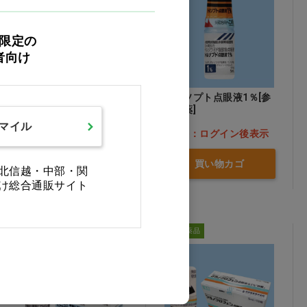
限定の
者向け
エピナスチン塩酸塩LX点
トルソプト点眼液1％[参
眼液0.1％「SEC」 [参天
天製薬]
製薬] 5mL×10瓶
スマイル
価格：ログイン後表示
価格：ログイン後表示
買い物カゴ
買い物カゴ
北信越・中部・関
け総合通販サイト
医療用医薬品
医療用医薬品