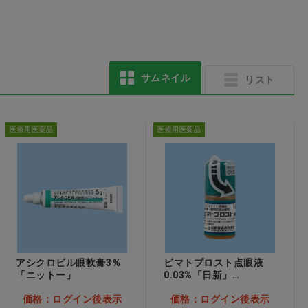
プレガードマスク プレ
CiPRO 手術用グローブ
サムネイル
リスト
ミアム ホワイト 1箱(50
パウダーフリー 5.5
枚)
価格：ログイン後表示
価格：ログイン後表示
医療用医薬品
医療用医薬品
アシクロビル眼軟膏3％
ビマトプロスト点眼液
「ニットー」
0.03%「日新」
2.5mL×10本…他
価格：ログイン後表示
価格：ログイン後表示