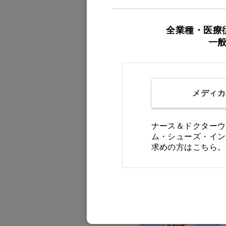
全業種・医療
一
エピナスチン塩酸塩点眼
液0.05％「日新」
メディカ
価格：ログイン後表示
買い物カゴ
ナース＆ドクターウ
ム・シューズ・イン
求めの方はこちら。
医療用医薬品