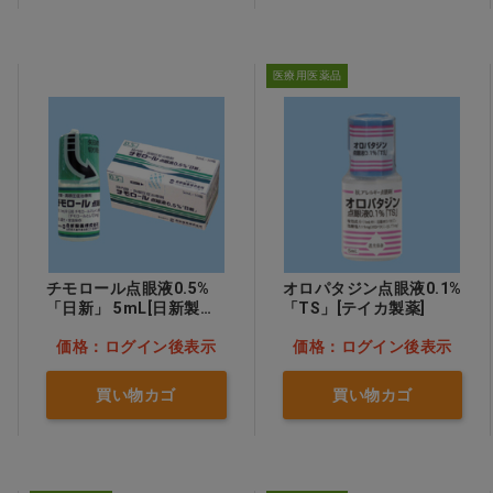
医療用医薬品
チモロール点眼液0.5%
オロパタジン点眼液0.1%
「日新」 5mL[日新製薬]
「TS」[テイカ製薬]
10本
価格：ログイン後表示
価格：ログイン後表示
買い物カゴ
買い物カゴ