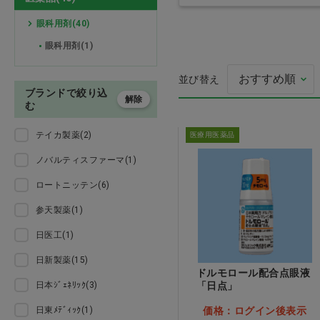
検査
眼科用剤(40)
眼科用剤(1)
処置
並び替え
チークカラーマスク
プレゼント用品
ッシュピンク
ブランドで絞り込
解除
む
価格：ログイン後
オーラルケア用品
テイカ製薬(2)
医療用医薬品
介護用品
ノバルティスファーマ(1)
ロートニッテン(6)
医薬品
参天製薬(1)
ウェア
日医工(1)
日新製薬(15)
美容・ヘルスケア
ドルモロール配合点眼液
日本ｼﾞｪﾈﾘｯｸ(3)
「日点」
家具 備品
日東ﾒﾃﾞｨｯｸ(1)
価格：ログイン後表示