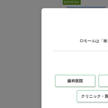
医療用医薬品
Ciモールは「
シアノコバラミン点眼液
0.02%「杏林」 [杏林製
薬]
価格：ログイン後表示
買い物カゴ
歯科医院
クリニック・
医療用医薬品