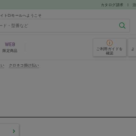
カタログ請求
イトCiモールへようこそ
検索
WEB
ご利用ガイド
を
よ
限定商品
確認
払い
クロネコ掛け払い
グローブ
予防
その他院内備品
めアイテム