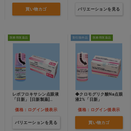
買い物カゴ
バリエーションを見る
医療用医薬品
割引除外品
医療用医薬品
レボフロキサシン点眼液
◆クロモグリク酸Na点眼
「日新」 [日新製薬]
液2%「日新」
0.5％ 5mL×10瓶…他
価格：ログイン後表示
価格：ログイン後表示
バリエーションを見る
買い物カゴ