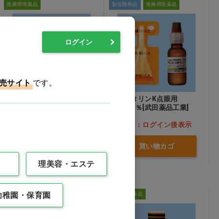
医療用医薬品
割引除外品
医療用医薬品
ログイン
売サイト
です。
エピナスチン塩酸塩点眼
◆カタリンK点眼用
液0.05％「日点」
0.005％[武田薬品工業]
5mL×10瓶
価格：ログイン後表示
価格：ログイン後表示
買い物カゴ
買い物カゴ
理美容・エステ
幼稚園・保育園
医療用医薬品
医療用医薬品