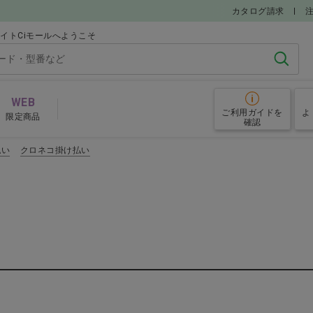
カタログ請求
イトCiモールへようこそ
検索
WEB
ご利用ガイド
を
よ
限定商品
確認
払い
クロネコ掛け払い
グローブ
予防
その他院内備品
めアイテム