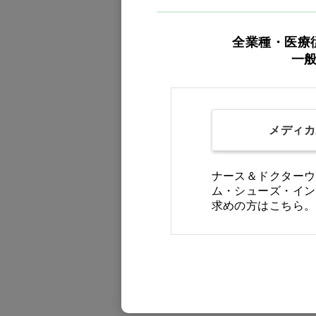
全業種・医療
一
メディカ
防水エプロン[ナガイレー
ベン] Mサイズ
ナース＆ドクターウ
ム・シューズ・イン
価格：ログイン後表示
求めの方はこちら。
買い物カゴ