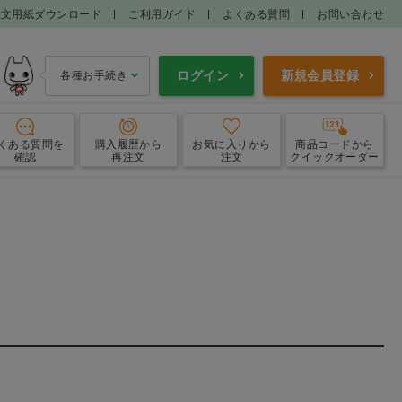
注文用紙ダウンロード
ご利用ガイド
よくある質問
お問い合わせ
ログイン
新規会員登録
各種お手続き
くある質問
を
購入履歴
から
お気に入り
から
商品コードから
確認
再注文
注文
クイックオーダー
エプロン
ガウン