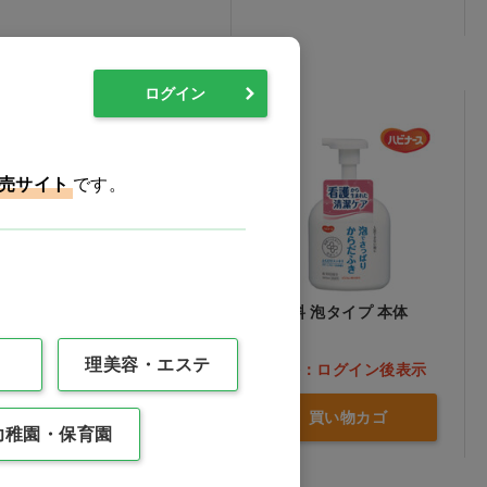
ログイン
売サイト
です。
アフロディエスMORE リ
清拭料 泡タイプ 本体
ンスインシャンプー[イワ
タニ理化] 20L 詰替用ノ
理美容・エステ
価格：ログイン後表示
価格：ログイン後表示
ズル付…他
バリエーションを見る
買い物カゴ
幼稚園・保育園