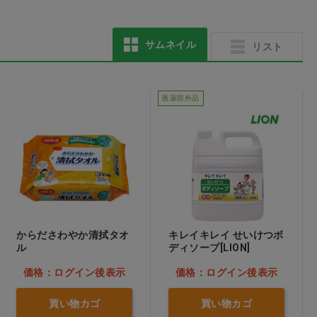
サムネイル
リスト
TR3コンフォートマス
TR3コンフォートマス
ク ブルー M
ク イエロー M
医薬部外品
価格：ログイン後表示
価格：ログイン後表示
からださわやか清拭タオ
キレイキレイ せいけつボ
ル
ディソープ[LION]
価格：ログイン後表示
価格：ログイン後表示
買い物カゴ
買い物カゴ