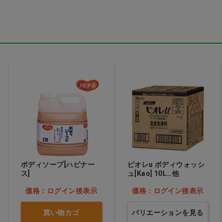
ガウ
TR3コンフォートマス
TR3コンフォートマス
ク イエロー S
ク ホワイト S
表示
価格：ログイン後表示
価格：ログイン後表示
ボディソープ[ハビナー
ビオレu ボディウォッシ
ス]
ュ[Kao] 10L…他
価格：ログイン後表示
価格：ログイン後表示
買い物カゴ
バリエーションを見る