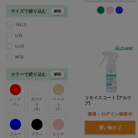
事務用品 診察券
川本産業(3)
サイズで絞り込む
解除
幸和製作所(2)
ペット用品
10L(1)
扶桑化学(3)
L(6)
本 ＣＤ
東京メディカル(1)
LL(3)
熊野油脂(21)
専門診療科
M(3)
牛乳石鹸共進社(1)
クリアランス
カラーで絞り込む
白元アース(8)
解除
睦三(1)
訳あり
紀陽除虫菊(5)
リモイスコート [アルケ
レッド
ホワイ
ベージ
訪問看護
ア]
（1）
ト
ュ
花王(5)
（3）
（1）
価格：ログイン後表示
金鵄製作所(1)
買い物カゴ
ｱﾙｹｱ(1)
ブルー
ブラッ
ピンク