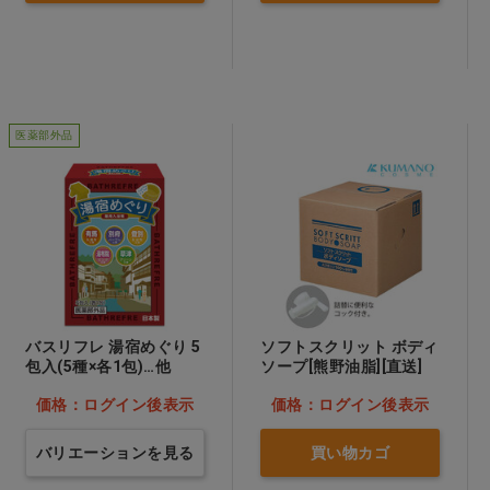
医薬部外品
バスリフレ 湯宿めぐり 5
ソフトスクリット ボディ
包入(5種×各1包)…他
ソープ[熊野油脂][直送]
価格：ログイン後表示
価格：ログイン後表示
バリエーションを見る
買い物カゴ