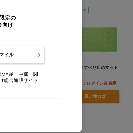
Ciオリジナル
限定の
者向け
スマイル
テイコブバスマット
浴そうすべり止めマット
YM03
SP
北信越・中部・関
け総合通販サイト
価格：ログイン後表示
価格：ログイン後表示
買い物カゴ
買い物カゴ