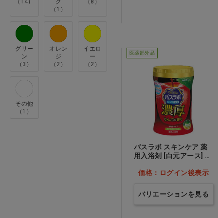
ｱﾛﾝ化成(2)
（14）
ク
（8）
（1）
ｲﾜﾀﾆ理化(4)
ｳｪﾙﾌｧﾝ(3)
グリー
オレン
イエロ
ｵｶﾓﾄ(2)
医薬部外品
ン
ジ
ー
（3）
（2）
（2）
ﾃﾝﾀﾞｲ(5)
ﾅｶﾞｲﾚｰﾍﾞﾝ(1)
ﾊﾋﾞﾅｰｽ(13)
その他
（1）
ﾌｪﾆｯｸｽ(2)
ﾏｷﾃｯｸ(3)
バスラボ スキンケア 薬
ﾗｲｵﾝｹﾐｶﾙ(3)
用入浴剤 [白元アース] 濃
厚シリーズ りんごの香
ﾜｲｽﾞ(5)
価格：ログイン後表示
り…他
バリエーションを見る