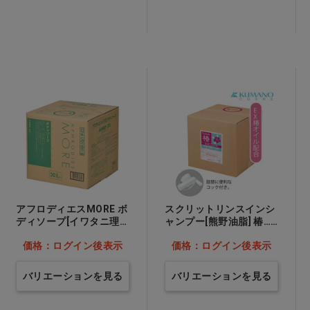
アフロディエスMORE ボ
スクリットリンスインシ
ディソープ[イワタニ理
ャンプー[熊野油脂] 椿…
化] 20L 詰替用ノズル付…
他
価格：ログイン後表示
価格：ログイン後表示
他
バリエーションを見る
バリエーションを見る