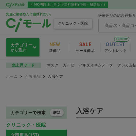
4,990円以上ご注文で送料無料(沖縄・離島除く)
医療用品の総合通販サ
クリニック・医院
08/03 UP
NEW
SALE
OUTLET
カテゴリー
から選ぶ
新商品
セール商品
アウトレット
感染予防
マスク
ガーゼ
パルスオキシメータ
クレカ支
急上昇ワード
感染予防
ホーム
介護用品
入浴ケア
滅菌・消毒・洗浄
マスク
衛生材料
その他感染
入浴ケア
注射・輸液・カテーテル
カテゴリーで検索
解除
感染予防 おすす
クリニック・医院
診察
介護用品(157)