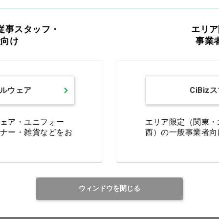
Ciオリジナル
従事スタッフ・
エリア
般向け
事業
ルウェア
CiBiz
AROMA RELAX ボディソ
トライタッチ[ウェルファ
ープ 18L…他
ン] Lサイズ グリーン…他
ェア・ユニフォー
エリア限定（関東・
ナー・雑貨などをお
西）の一般事業者向
価格：ログイン後表示
価格：ログイン後表示
バリエーションを見る
バリエーションを見る
ウィンドウを閉じる