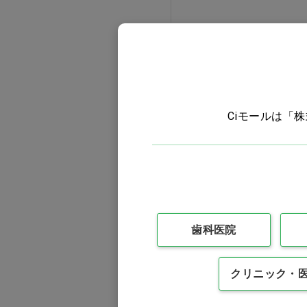
Ciモールは「
パッとつけられる入浴介
護エプロン[フットマー
ク] バナナ LーLLサイズ…
歯科医院
価格：ログイン後表示
他
バリエーションを見る
クリニック・