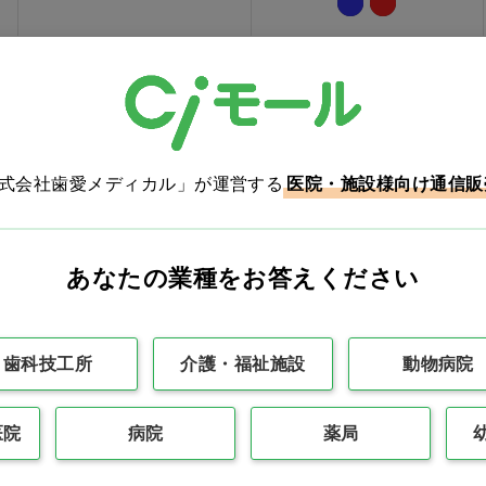
株式会社歯愛メディカル」が運営する
医院・施設様向け通信販
あなたの業種をお答えください
ボディタオル 綿絹混…他
清拭料 さっぱりタイプ
[ハビナース] 1L…他
歯科技工所
介護・福祉施設
動物病院
価格：ログイン後表示
価格：ログイン後表示
バリエーションを見る
バリエーションを見る
医院
病院
薬局