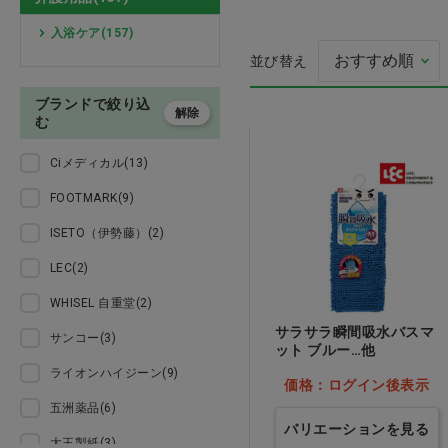
検査
入浴ケア(157)
並び替え
処置
ブランドで絞り込
アイソレーション
解除
プレゼント用品
む
ン ピンク
Ciメディカル(13)
価格：ログイン後
オーラルケア用品
FOOTMARK(9)
介護用品
ISETO（伊勢藤）(2)
LEC(2)
医薬品
WHISEL 自重堂(2)
ウェア
サラサラ瞬間吸水バスマ
サンコー(3)
ット ブルー…他
ライオンハイジーン(9)
美容・ヘルスケア
価格：ログイン後表示
五洲薬品(6)
家具 備品
バリエーションを見る
大王製紙(3)