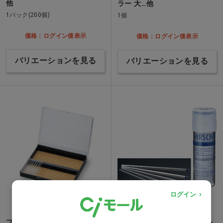
他
ラー 大…他
1パック(200個)
1個
価格：ログイン後表示
価格：ログイン後表示
バリエーションを見る
バリエーションを見る
ログイン
プレパラートボックス [アズワ
EMマイスターヘマトクリット