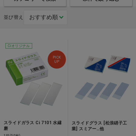
並び替え
Ciオリジナル
PICK
UP
スライドガラス Ci 7101 水縁
スライドグラス [松浪硝子工
磨
業] スミアー…他
1箱(50枚)