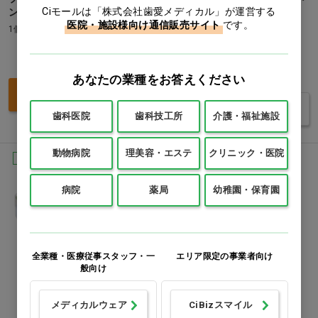
Ciモールは「株式会社歯愛メディカル」が運営する
ン]
毛細管 プレイン 内径φ1.1～
医院・施設様向け通信販売サイト
です。
1.2mm…他
1個
1バイアル(100本)
価格：ログイン後表示
価格：ログイン後表示
あなたの業種をお答えください
買い物カゴ
バリエーションを見る
歯科医院
歯科技工所
介護・福祉施設
動物病院
理美容・エステ
クリニック・医院
Ciオリジナル
病院
薬局
幼稚園・保育園
全業種・医療従事スタッフ・一
エリア限定の事業者向け
般向け
メディカルウェア
CiBizスマイル