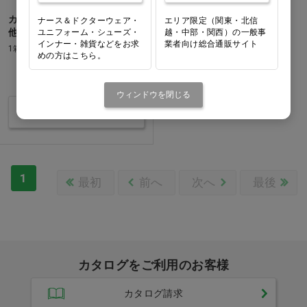
カバーガラス Ci 24×24mm…
ナース＆ドクターウェア・
エリア限定（関東・北信
他
ユニフォーム・シューズ・
越・中部・関西）の一般事
インナー・雑貨などをお求
業者向け総合通販サイト
1箱(200枚)
めの方はこちら。
価格：ログイン後表示
ウィンドウを閉じる
バリエーションを見る
1
最初
前へ
次へ
最後
カタログをご利用のお客様
カタログ請求