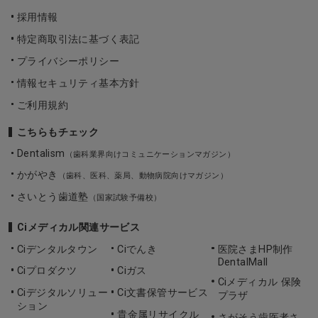
採用情報
特定商取引法に基づく表記
プライバシーポリシー
情報セキュリティ基本方針
ご利用規約
こちらもチェック
Dentalism
（歯科業界向けコミュニケーションマガジン）
かがやき
（歯科、医科、薬局、動物病院向けマガジン）
さいとう歯道塾
（国家試験予備校）
Ciメディカル関連サービス
Ciデンタルタウン
Ciでんき
医院さまHP制作
DentalMall
Ciプロダクツ
Ciガス
Ciメディカル 保険
Ciデジタルソリュー
Ci文書保管サービス
プラザ
ション
貴金属リサイクル
さがそう歯医者さ