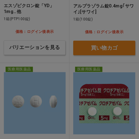
エスゾピクロン錠「YD」
アルプラゾラム錠0.4mg｢サワ
1mg…他
イ｣[サワイ]
1箱(PTP100錠)
1箱(100錠)
価格：ログイン後表示
価格：ログイン後表示
バリエーションを見る
買い物カゴ
医療用医薬品
医療用医薬品