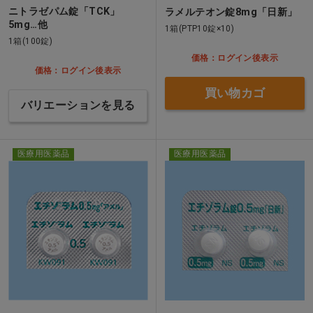
ニトラゼパム錠「TCK」
ラメルテオン錠8mg「日新」
5mg…他
1箱(PTP10錠×10)
1箱(100錠)
価格：ログイン後表示
価格：ログイン後表示
買い物カゴ
バリエーションを見る
医療用医薬品
医療用医薬品