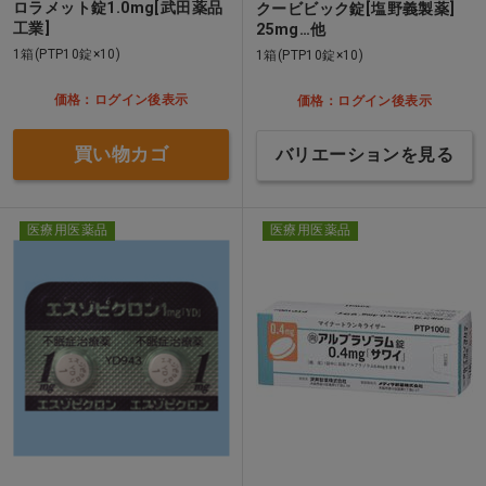
ロラメット錠1.0mg[武田薬品
クービビック錠[塩野義製薬]
工業]
25mg…他
1箱(PTP10錠×10)
1箱(PTP10錠×10)
価格：ログイン後表示
価格：ログイン後表示
買い物カゴ
バリエーションを見る
医療用医薬品
医療用医薬品