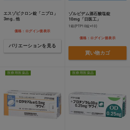
エスゾピクロン錠「ニプロ」
ゾルピデム酒石酸塩錠
3mg…他
10mg「日医工」
1箱(PTP10錠×10)
価格：ログイン後表示
価格：ログイン後表示
バリエーションを見る
買い物カゴ
医療用医薬品
医療用医薬品