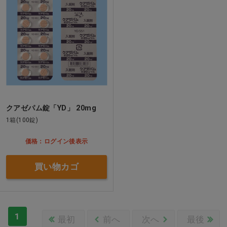
クアゼパム錠「YD」 20mg
1箱(100錠)
価格：ログイン後表示
買い物カゴ
1
最初
前へ
次へ
最後