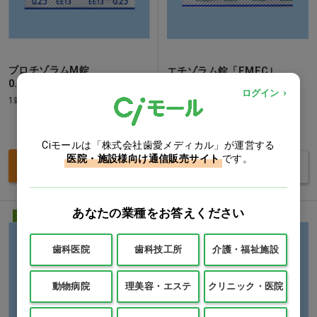
ブロチゾラムM錠
エチゾラム錠「EMEC｣
0.25「EMEC｣
0.5mg…他
ログイン
1箱(100錠)
1箱(100錠)
価格：ログイン後表示
価格：ログイン後表示
Ciモールは「株式会社歯愛メディカル」が運営する
医院・施設様向け通信販売サイト
です。
買い物カゴ
バリエーションを見る
あなたの業種をお答えください
医療用医薬品
医療用医薬品
歯科医院
歯科技工所
介護・福祉施設
動物病院
理美容・エステ
クリニック・医院