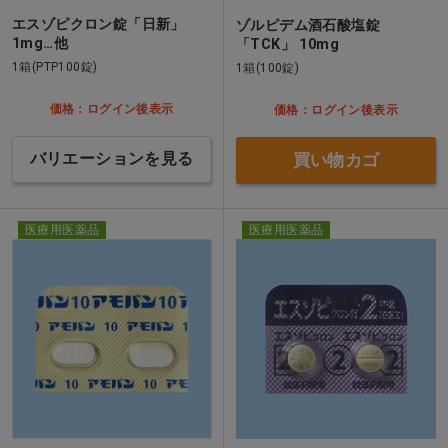
エスゾピクロン錠「日新」
ゾルピデム酒石酸塩錠
1mg…他
「TCK」 10mg
1箱(PTP100錠)
1箱(100錠)
価格：ログイン後表示
価格：ログイン後表示
バリエーションを見る
買い物カゴ
医療用医薬品
医療用医薬品