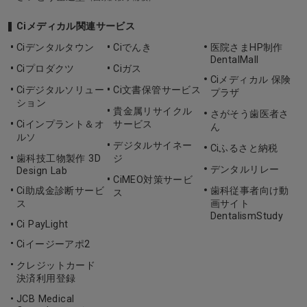
Ciメディカル関連サービス
Ciデンタルタウン
Ciでんき
医院さまHP制作
DentalMall
Ciプロダクツ
Ciガス
Ciメディカル 保険
Ciデジタルソリュー
Ci文書保管サービス
プラザ
ション
貴金属リサイクル
さがそう歯医者さ
Ciインプラント＆オ
サービス
ん
ルソ
デジタルサイネー
Ciふるさと納税
歯科技工物製作 3D
ジ
デンタルリレー
Design Lab
CiMEO対策サービ
Ci助成金診断サービ
歯科従事者向け動
ス
ス
画サイト
DentalismStudy
Ci PayLight
Ciイージーアポ2
クレジットカード
決済利用登録
JCB Medical