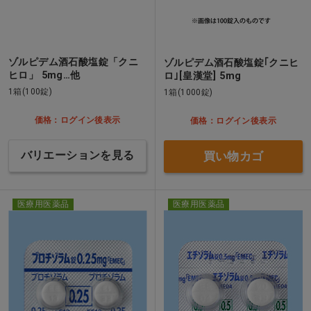
ゾルピデム酒石酸塩錠「クニ
ゾルピデム酒石酸塩錠｢クニヒ
ヒロ」 5mg…他
ロ｣[皇漢堂] 5mg
1箱(100錠)
1箱(1000錠)
価格：ログイン後表示
価格：ログイン後表示
バリエーションを見る
買い物カゴ
医療用医薬品
医療用医薬品