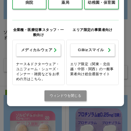
病院
薬局
幼稚園・保育園
全業種・医療従事スタッフ・一
エリア限定の事業者向け
ゾルピデム酒石酸塩錠「サン
エチゾラム錠「日医工」
般向け
ド」 10mg 100錠…他
0.5mg…他
1箱(100錠)
メディカルウェア
CiBizスマイル
価格：ログイン後表示
価格：ログイン後表示
ナース＆ドクターウェア・
エリア限定（関東・北信
バリエーションを見る
ユニフォーム・シューズ・
越・中部・関西）の一般事
バリエーションを見る
インナー・雑貨などをお求
業者向け総合通販サイト
めの方はこちら。
医療用医薬品
医療用医薬品
ウィンドウを閉じる