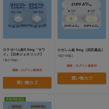
ロラゼパム錠0.5mg「サワ
ロゼレム錠 8mg［武田薬品］
イ」 [日本ジェネリック]
1箱(100錠)
1箱(100錠)
価格：ログイン後表示
価格：ログイン後表示
買い物カゴ
買い物カゴ
医療用医薬品