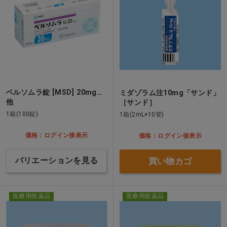
ベルソムラ錠 [MSD] 20mg…
ミダゾラム注10mg「サンド」
他
［サンド］
1箱(100錠)
1箱(2mL×10管)
価格：ログイン後表示
価格：ログイン後表示
バリエーションを見る
買い物カゴ
医療用医薬品
医療用医薬品