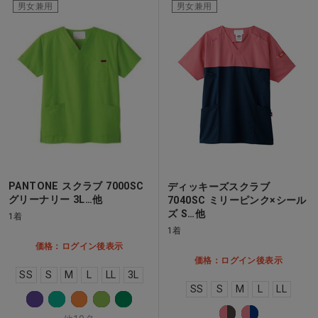
男女兼用
男女兼用
PANTONE スクラブ 7000SC
ディッキーズスクラブ
グリーナリー 3L…他
7040SC ミリーピンク×シール
ズ S…他
1着
1着
価格：ログイン後表示
価格：ログイン後表示
SS
S
M
L
LL
3L
SS
S
M
L
LL