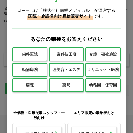
ミッフィーエプロンA MFE-
ローラアシュレイ 刺繍ロゴエ
Ciモールは「株式会社歯愛メディカル」が運営する
5800 ブルー…他
プロン ラベンダー…他
医院・施設様向け通信販売サイト
です。
1着
1着
価格：ログイン後表示
価格：ログイン後表示
あなたの業種をお答えください
歯科医院
歯科技工所
介護・福祉施設
バリエーションを見る
バリエーションを見る
動物病院
理美容・エステ
クリニック・医院
病院
薬局
幼稚園・保育園
1
最初
前へ
次へ
最後
全業種・医療従事スタッフ・一
エリア限定の事業者向け
般向け
カタログをご利用のお客様