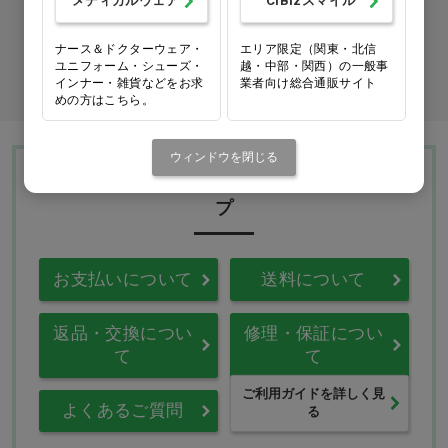
メディカルウェア
CiBizスマイル
カタログ請求
ナース＆ドクターウェア・
エリア限定（関東・北信
ユニフォーム・シューズ・
越・中部・関西）の一般事
商品コード入力でクイックオーダー
インナー・雑貨などをお求
業者向け総合通販サイト
めの方はこちら。
ウィンドウを閉じる
Ciモール ウェブ通販のご利用ガイド・ヘル
プ
お支払いについて
送料について
返品・交換につい
修理・保証につい
て
て
ご利用ガイドを詳しく見
よくあるご質問
る