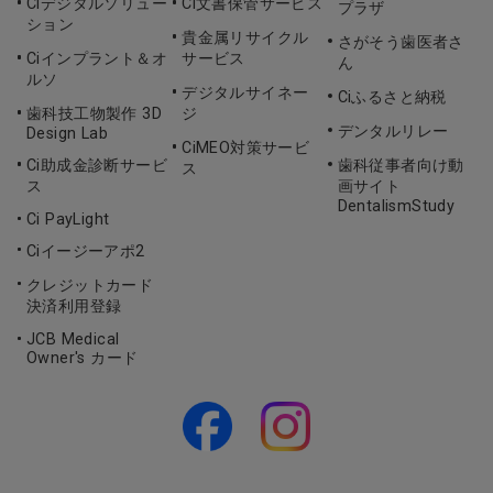
Ciデジタルソリュー
Ci文書保管サービス
プラザ
ション
貴金属リサイクル
さがそう歯医者さ
Ciインプラント＆オ
サービス
ん
ルソ
デジタルサイネー
Ciふるさと納税
歯科技工物製作 3D
ジ
デンタルリレー
Design Lab
CiMEO対策サービ
Ci助成金診断サービ
歯科従事者向け動
ス
ス
画サイト
DentalismStudy
Ci PayLight
Ciイージーアポ2
クレジットカード
決済利用登録
JCB Medical
Owner's カード