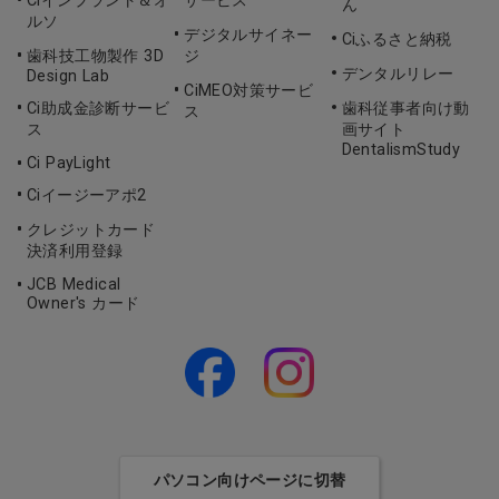
Ciインプラント＆オ
サービス
ん
ルソ
デジタルサイネー
Ciふるさと納税
歯科技工物製作 3D
ジ
デンタルリレー
Design Lab
CiMEO対策サービ
Ci助成金診断サービ
歯科従事者向け動
ス
ス
画サイト
DentalismStudy
Ci PayLight
Ciイージーアポ2
クレジットカード
決済利用登録
JCB Medical
Owner's カード
パソコン向けページに切替