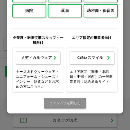
価格：ログイン後表示
病院
薬局
幼稚園・保育園
M-L
L-LL
全業種・医療従事スタッフ・一
エリア限定の事業者向け
バリエーションを見る
般向け
メディカルウェア
CiBizスマイル
1
ナース＆ドクターウェア・
エリア限定（関東・北信
最初
前へ
次へ
最後
ユニフォーム・シューズ・
越・中部・関西）の一般事
インナー・雑貨などをお求
業者向け総合通販サイト
めの方はこちら。
ウィンドウを閉じる
カタログをご利用のお客様
カタログ請求