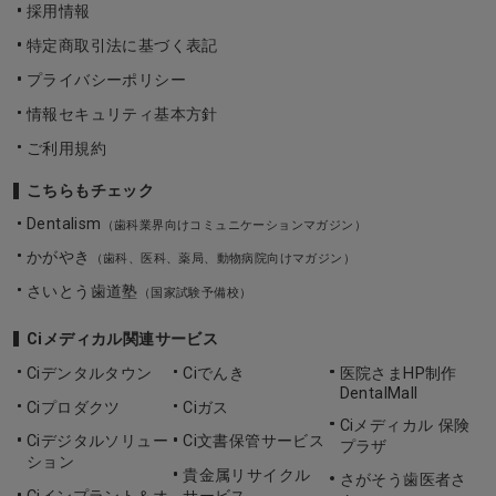
採用情報
特定商取引法に基づく表記
プライバシーポリシー
情報セキュリティ基本方針
ご利用規約
こちらもチェック
Dentalism
（歯科業界向けコミュニケーションマガジン）
かがやき
（歯科、医科、薬局、動物病院向けマガジン）
さいとう歯道塾
（国家試験予備校）
Ciメディカル関連サービス
Ciデンタルタウン
Ciでんき
医院さまHP制作
DentalMall
Ciプロダクツ
Ciガス
Ciメディカル 保険
Ciデジタルソリュー
Ci文書保管サービス
プラザ
ション
貴金属リサイクル
さがそう歯医者さ