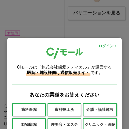
バリエーションを見る
女性用
ログイン
Ciモールは「株式会社歯愛メディカル」が運営する
医院・施設様向け通信販売サイト
です。
あなたの業種をお答えください
ミチコ ロンドン サポートスト
歯科医院
歯科技工所
介護・福祉施設
ッキング 5足組 ヌードベージ
ュ M-L…他
1足
動物病院
理美容・エステ
クリニック・医院