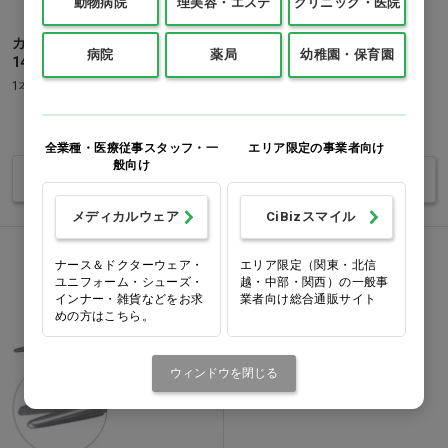
動物病院
理美容・エステ
クリニック・医院
カストロビージョAA 曲 ＃
オルセンヘーガーAA T.C. ＃
病院
薬局
幼稚園・保育園
145…他
165…他
1本
1本
価格：ログイン後表示
価格：ログイン後表示
全業種・医療従事スタッフ・一
エリア限定の事業者向け
般向け
バリエーションを見る
バリエーションを見る
メディカルウェア
CiBizスマイル
ナース＆ドクターウェア・
エリア限定（関東・北信
ユニフォーム・シューズ・
越・中部・関西）の一般事
インナー・雑貨などをお求
業者向け総合通販サイト
めの方はこちら。
ウィンドウを閉じる