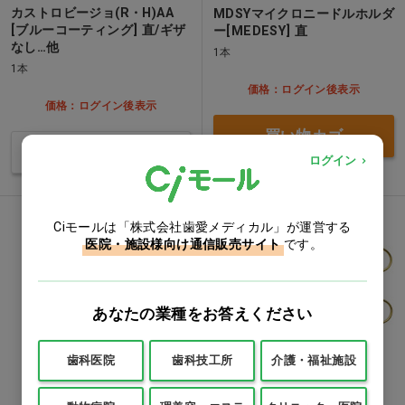
カストロビージョ(R・H)AA
MDSYマイクロニードルホルダ
[ブルーコーティング] 直/ギザ
ー[MEDESY] 直
なし…他
1本
1本
価格：ログイン後表示
価格：ログイン後表示
買い物カゴ
バリエーションを見る
ログイン
Ciオリジナル
Ciモールは「株式会社歯愛メディカル」が運営する
医院・施設様向け通信販売サイト
です。
あなたの業種をお答えください
歯科医院
歯科技工所
介護・福祉施設