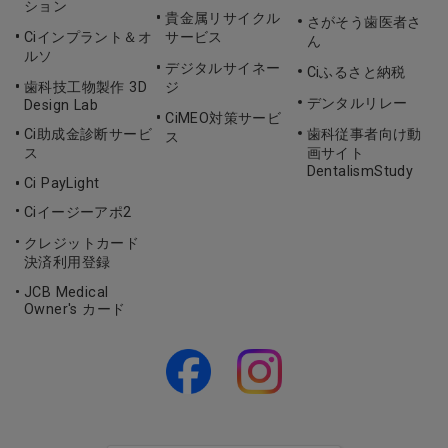
ション
貴金属リサイクル
さがそう歯医者さ
Ciインプラント＆オ
サービス
ん
ルソ
デジタルサイネー
Ciふるさと納税
歯科技工物製作 3D
ジ
デンタルリレー
Design Lab
CiMEO対策サービ
Ci助成金診断サービ
歯科従事者向け動
ス
ス
画サイト
DentalismStudy
Ci PayLight
Ciイージーアポ2
クレジットカード
決済利用登録
JCB Medical
Owner's カード