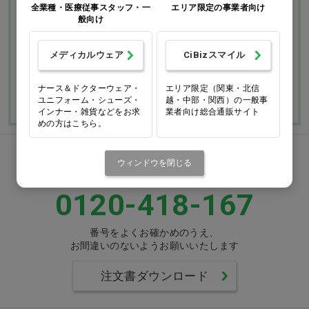
全業種・医療従事スタッフ・一
エリア限定の事業者向け
般向け
返品・交換につい
修理・保証につい
て
て
メディカルウェア
CiBizスマイル
ご利用ガイドを詳しく見
よくあるご質問
る
ナース＆ドクターウェア・
エリア限定（関東・北信
ユニフォーム・シューズ・
越・中部・関西）の一般事
インナー・雑貨などをお求
業者向け総合通販サイト
めの方はこちら。
FAXでのご注文
ウィンドウを閉じる
0120-418-167
番号をよくお確かめのうえ、
お間違いのないようお願いいたします
注文書ダウンロード