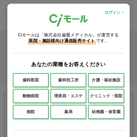
クリニック・医院
衛生材料
アルコール綿
ログイン
Ciモールは「株式会社歯愛メディカル」が運営する
カタログをご利用のお客様
医院・施設様向け通信販売サイト
です。
カタログ請求
あなたの業種をお答えください
商品コード入力でクイックオーダー
歯科医院
歯科技工所
介護・福祉施設
動物病院
理美容・エステ
クリニック・医院
Ciモール ウェブ通販のご利用ガイド・ヘル
プ
病院
薬局
幼稚園・保育園
お支払いについて
送料について