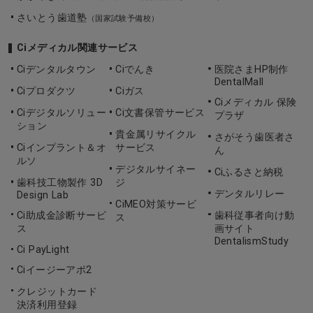
さいとう歯道塾
（国家試験予備校）
Ciメディカル関連サービス
Ciデンタルタウン
Ciでんき
医院さまHP制作
DentalMall
Ciプロダクツ
Ciガス
Ciメディカル 保険
Ciデジタルソリュー
Ci文書保管サービス
プラザ
ション
貴金属リサイクル
さがそう歯医者さ
Ciインプラント＆オ
サービス
ん
ルソ
デジタルサイネー
Ciふるさと納税
歯科技工物製作 3D
ジ
デンタルリレー
Design Lab
CiMEO対策サービ
Ci助成金診断サービ
歯科従事者向け動
ス
ス
画サイト
DentalismStudy
Ci PayLight
Ciイージーアポ2
クレジットカード
決済利用登録